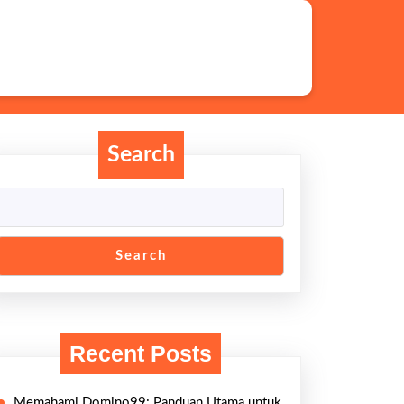
Search
Search
Recent Posts
Memahami Domino99: Panduan Utama untuk