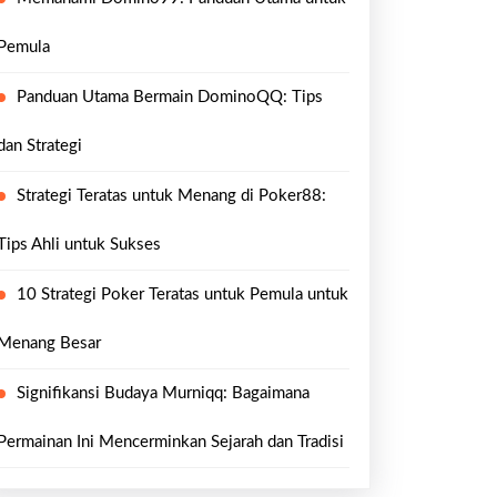
Pemula
Panduan Utama Bermain DominoQQ: Tips
dan Strategi
Strategi Teratas untuk Menang di Poker88:
Tips Ahli untuk Sukses
10 Strategi Poker Teratas untuk Pemula untuk
Menang Besar
Signifikansi Budaya Murniqq: Bagaimana
Permainan Ini Mencerminkan Sejarah dan Tradisi