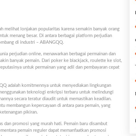
lah melihat lonjakan popularitas karena semakin banyak orang
ntuk menang besar. Di antara berbagai platform perjudian
elombang di industri – ABANGQQ.
unia perjudian online, menawarkan berbagai permainan dan
in banyak pemain. Dari poker ke blackjack, roulette ke slot,
reputasinya untuk permainan yang adil dan pembayaran cepat
angQQ adalah komitmennya untuk menyediakan lingkungan
menggunakan teknologi enkripsi terbaru untuk melindungi
nannya secara teratur diaudit untuk memastikan keadilan.
bantu membangun kepercayaan di antara para pemain, yang
ketenangan pikiran.
us dan promosi yang murah hati. Pemain baru disambut
ementara pemain reguler dapat memanfaatkan promosi