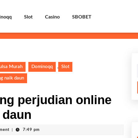
inoqq
Slot
Casino
SBOBET
Pulsa Murah
Dominoqq
,
Slot
g naik daun
g perjudian online
 daun
ment
|
7:49 pm