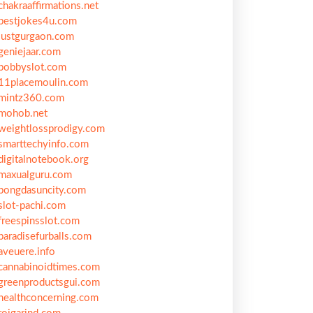
chakraaffirmations.net
bestjokes4u.com
lustgurgaon.com
geniejaar.com
bobbyslot.com
11placemoulin.com
mintz360.com
mohob.net
weightlossprodigy.com
smarttechyinfo.com
digitalnotebook.org
maxualguru.com
bongdasuncity.com
slot-pachi.com
freespinsslot.com
paradisefurballs.com
aveuere.info
cannabinoidtimes.com
greenproductsgui.com
healthconcerning.com