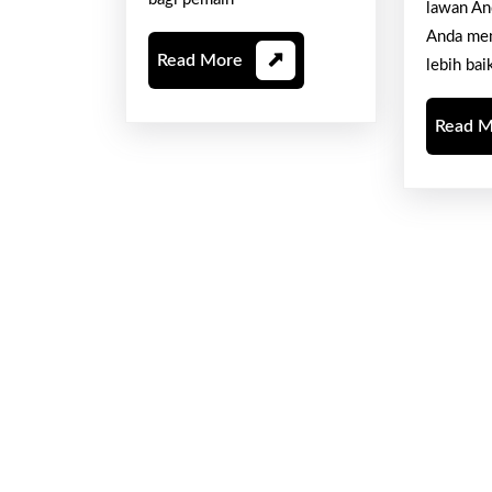
lawan An
Anda mem
Read
Read More
lebih bai
More
Read 