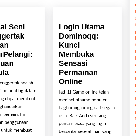
post:
ai Seni
Login Utama
gertak
Dominoqq:
an
Kunci
rPelangi:
Membuka
duan
Sensasi
Kuasai
la
Permainan
Seni
Login
Online
enggertak adalah
Menggertak
Utama
ilan penting dalam
[ad_1] Game online telah
dengan
Dominoqq:
ng dapat membuat
menjadi hiburan populer
PokerPelangi:
Kunci
ghancurkan
bagi orang-orang dari segala
n pemain. Ini
Panduan
Membuka
usia. Baik Anda seorang
an penggunaan
pemain biasa yang ingin
Pemula
Sensasi
 untuk membuat
bersantai setelah hari yang
Permainan