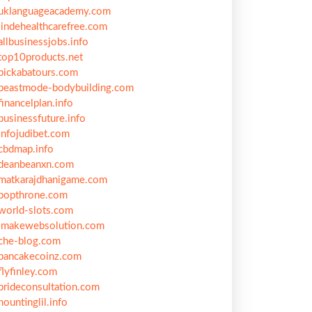
uklanguageacademy.com
lindehealthcarefree.com
allbusinessjobs.info
top10products.net
pickabatours.com
beastmode-bodybuilding.com
financelplan.info
businessfuture.info
infojudibet.com
cbdmap.info
deanbeanxn.com
matkarajdhanigame.com
popthrone.com
world-slots.com
imakewebsolution.com
che-blog.com
pancakecoinz.com
flyfinley.com
prideconsultation.com
hountinglil.info