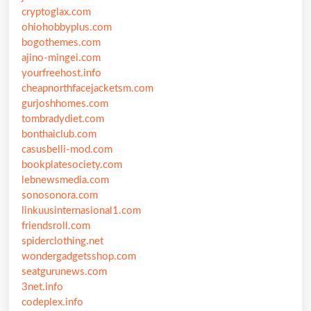
cryptoglax.com
ohiohobbyplus.com
bogothemes.com
ajino-mingei.com
yourfreehost.info
cheapnorthfacejacketsm.com
gurjoshhomes.com
tombradydiet.com
bonthaiclub.com
casusbelli-mod.com
bookplatesociety.com
lebnewsmedia.com
sonosonora.com
linkuusinternasional1.com
friendsroll.com
spiderclothing.net
wondergadgetsshop.com
seatgurunews.com
3net.info
codeplex.info