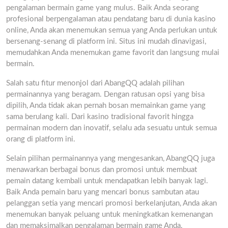
pengalaman bermain game yang mulus. Baik Anda seorang
profesional berpengalaman atau pendatang baru di dunia kasino
online, Anda akan menemukan semua yang Anda perlukan untuk
bersenang-senang di platform ini. Situs ini mudah dinavigasi,
memudahkan Anda menemukan game favorit dan langsung mulai
bermain.
Salah satu fitur menonjol dari AbangQQ adalah pilihan
permainannya yang beragam. Dengan ratusan opsi yang bisa
dipilih, Anda tidak akan pernah bosan memainkan game yang
sama berulang kali. Dari kasino tradisional favorit hingga
permainan modern dan inovatif, selalu ada sesuatu untuk semua
orang di platform ini.
Selain pilihan permainannya yang mengesankan, AbangQQ juga
menawarkan berbagai bonus dan promosi untuk membuat
pemain datang kembali untuk mendapatkan lebih banyak lagi.
Baik Anda pemain baru yang mencari bonus sambutan atau
pelanggan setia yang mencari promosi berkelanjutan, Anda akan
menemukan banyak peluang untuk meningkatkan kemenangan
dan memaksimalkan pengalaman bermain game Anda.