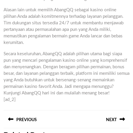
Alasan lain untuk memilih AbangQQ sebagai kasino online
pilihan Anda adalah komitmennya terhadap layanan pelanggan.
Tim dukungan situs tersedia 24/7 untuk membantu menjawab
pertanyaan atau permasalahan apa pun yang Anda miliki,
memastikan pengalaman bermain game Anda lancar dan bebas
kerumitan.
Secara keseluruhan, AbangQQ adalah pilihan utama bagi siapa
pun yang mencari pengalaman kasino online yang komprehensif
dan menyenangkan. Dengan beragam pilihan permainan, bonus
besar, dan layanan pelanggan terbaik, platform ini memiliki semua
yang Anda butuhkan untuk bersenang-senang memainkan
permainan kasino favorit Anda. Jadi mengapa menunggu?
Kunjungi AbangQQ hari ini dan mulailah menang besar!
[ad_2]
Post
navigation
PREVIOUS
NEXT