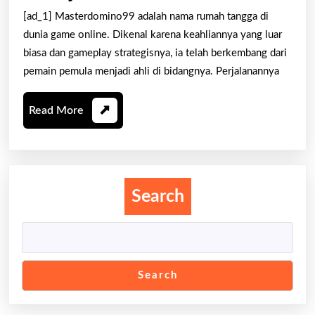
Pemula
[ad_1] Masterdomino99 adalah nama rumah tangga di
hingga
dunia game online. Dikenal karena keahliannya yang luar
Pakar:
biasa dan gameplay strategisnya, ia telah berkembang dari
Perjalanan
pemain pemula menjadi ahli di bidangnya. Perjalanannya
Masterdomino
Read
Read More
Menuju
More
Kesuksesan
Search
Search