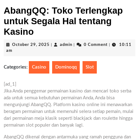
AbangQQ: Toko Terlengkap
untuk Segala Hal tentang
Kasino
October
admin
October 29, 2025
|
admin
|
0 Comment
|
10:11
29,
am
2025
Categories:
Casino
Dominoqq
Slot
[ad_1]
Jika Anda penggemar permainan kasino dan mencari toko serba
ada untuk semua kebutuhan permainan Anda, Anda bisa
mengunjungi AbangQQ. Platform kasino online ini menawarkan
beragam permainan untuk memenuhi selera setiap pemain, mulai
dari permainan meja klasik seperti blackjack dan roulette hingga
permainan slot populer dan banyak lagi.
AbangQQ dikenal dengan antarmuka yang ramah pengguna dan