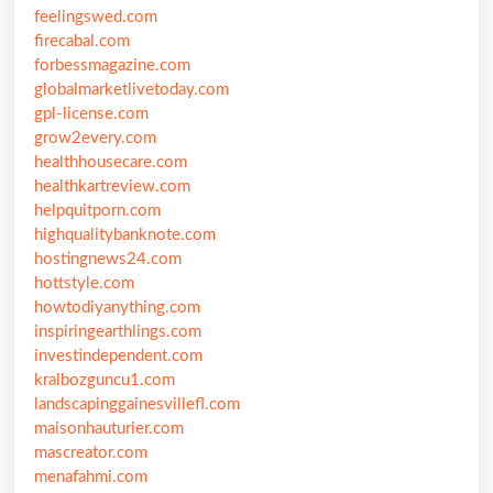
feelingswed.com
firecabal.com
forbessmagazine.com
globalmarketlivetoday.com
gpl-license.com
grow2every.com
healthhousecare.com
healthkartreview.com
helpquitporn.com
highqualitybanknote.com
hostingnews24.com
hottstyle.com
howtodiyanything.com
inspiringearthlings.com
investindependent.com
kralbozguncu1.com
landscapinggainesvillefl.com
maisonhauturier.com
mascreator.com
menafahmi.com