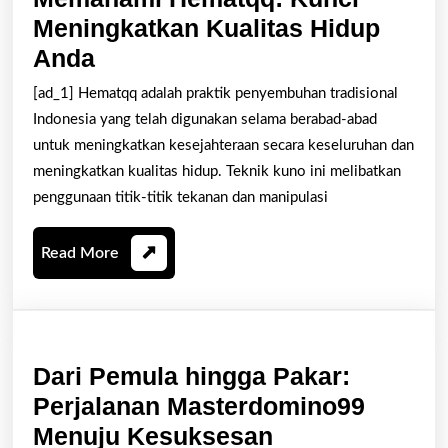
Meningkatkan Kualitas Hidup
Memahami
Anda
Hematqq:
[ad_1] Hematqq adalah praktik penyembuhan tradisional
Kunci
Indonesia yang telah digunakan selama berabad-abad
Meningkatkan
untuk meningkatkan kesejahteraan secara keseluruhan dan
Kualitas
meningkatkan kualitas hidup. Teknik kuno ini melibatkan
penggunaan titik-titik tekanan dan manipulasi
Hidup
Anda
Read
Read More
More
Dari Pemula hingga Pakar:
Perjalanan Masterdomino99
Dari
Menuju Kesuksesan