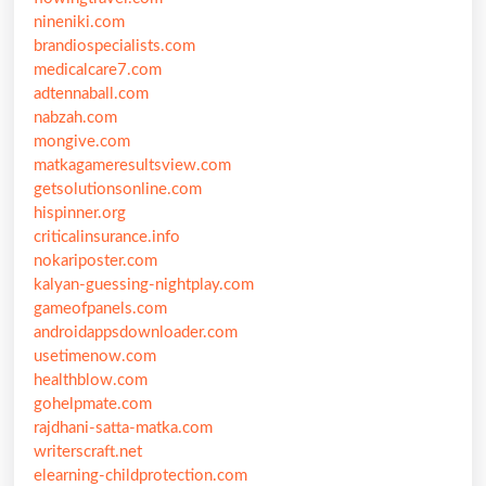
nineniki.com
brandiospecialists.com
medicalcare7.com
adtennaball.com
nabzah.com
mongive.com
matkagameresultsview.com
getsolutionsonline.com
hispinner.org
criticalinsurance.info
nokariposter.com
kalyan-guessing-nightplay.com
gameofpanels.com
androidappsdownloader.com
usetimenow.com
healthblow.com
gohelpmate.com
rajdhani-satta-matka.com
writerscraft.net
elearning-childprotection.com