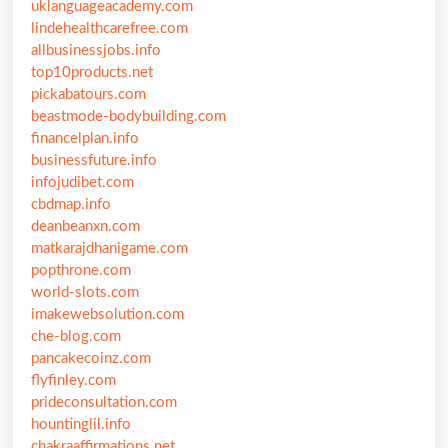
uklanguageacademy.com
lindehealthcarefree.com
allbusinessjobs.info
top10products.net
pickabatours.com
beastmode-bodybuilding.com
financelplan.info
businessfuture.info
infojudibet.com
cbdmap.info
deanbeanxn.com
matkarajdhanigame.com
popthrone.com
world-slots.com
imakewebsolution.com
che-blog.com
pancakecoinz.com
flyfinley.com
prideconsultation.com
hountinglil.info
chakraaffirmations.net