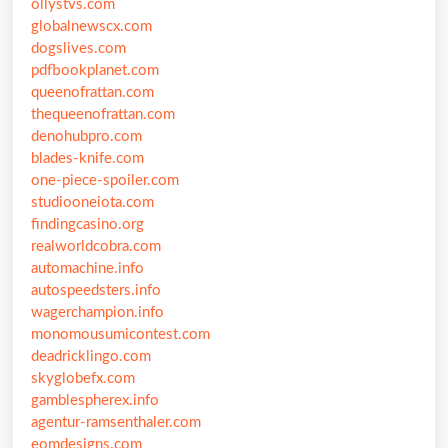
ollystvs.com
globalnewscx.com
dogslives.com
pdfbookplanet.com
queenofrattan.com
thequeenofrattan.com
denohubpro.com
blades-knife.com
one-piece-spoiler.com
studiooneiota.com
findingcasino.org
realworldcobra.com
automachine.info
autospeedsters.info
wagerchampion.info
monomousumicontest.com
deadricklingo.com
skyglobefx.com
gamblespherex.info
agentur-ramsenthaler.com
eomdesigns.com