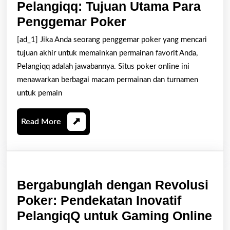
Pelangiqq: Tujuan Utama Para
Pelangiqq:
Penggemar Poker
Tujuan
[ad_1] Jika Anda seorang penggemar poker yang mencari
Utama
tujuan akhir untuk memainkan permainan favorit Anda,
Para
Pelangiqq adalah jawabannya. Situs poker online ini
Penggemar
menawarkan berbagai macam permainan dan turnamen
untuk pemain
Poker
Read
Read More
More
Bergabunglah dengan Revolusi
Poker: Pendekatan Inovatif
Be
PelangiqQ untuk Gaming Online