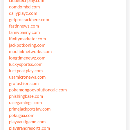
clubetechplay.com
domdombd.com
dailyplayz.com
getprocrackhere.com
fastinnews.com
fannybanny.com
ifinitymarketer.com
jackpotkoning.com
modlinknetworks.com
longtimenewz.com
luckysportss.com
luckpeakplay.com
usamicronews.com
grofashion.com
pokemongoevolutioncalc.com
phishingbase.com
racegamings.com
primejackpotstay.com
pokugaa.com
playvaultgame.com
playgrandresorts.com