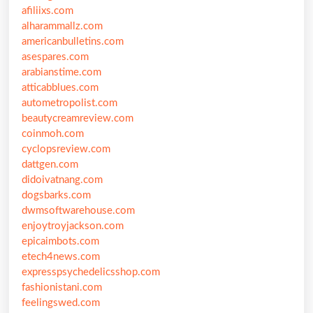
afiliixs.com
alharammallz.com
americanbulletins.com
asespares.com
arabianstime.com
atticabblues.com
autometropolist.com
beautycreamreview.com
coinmoh.com
cyclopsreview.com
dattgen.com
didoivatnang.com
dogsbarks.com
dwmsoftwarehouse.com
enjoytroyjackson.com
epicaimbots.com
etech4news.com
expresspsychedelicsshop.com
fashionistani.com
feelingswed.com