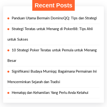
Recent Posts
Panduan Utama Bermain DominoQQ: Tips dan Strategi
Strategi Teratas untuk Menang di Poker88: Tips Ahli
untuk Sukses
10 Strategi Poker Teratas untuk Pemula untuk Menang
Besar
Signifikansi Budaya Murniqq: Bagaimana Permainan Ini
Mencerminkan Sejarah dan Tradisi
Hematqq dan Kehamilan: Yang Perlu Anda Ketahui