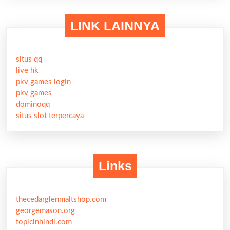
LINK LAINNYA
situs qq
live hk
pkv games login
pkv games
dominoqq
situs slot terpercaya
Links
thecedarglenmaltshop.com
georgemason.org
topicinhindi.com