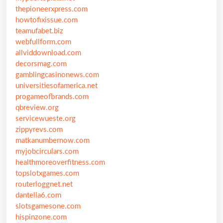
thepioneerxpress.com
howtofixissue.com
teamufabet.biz
webfullform.com
allviddownload.com
decorsmag.com
gamblingcasinonews.com
universitiesofamerica.net
progameofbrands.com
qbreview.org
servicewueste.org
zippyrevs.com
matkanumbernow.com
myjobcirculars.com
healthmoreoverfitness.com
topslotxgames.com
routerloggnet.net
dantella6.com
slotsgamesone.com
hispinzone.com