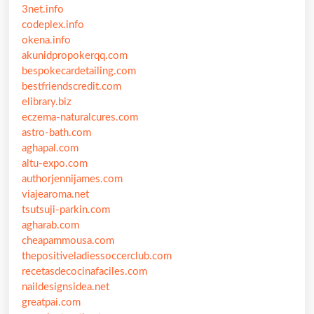
3net.info
codeplex.info
okena.info
akunidpropokerqq.com
bespokecardetailing.com
bestfriendscredit.com
elibrary.biz
eczema-naturalcures.com
astro-bath.com
aghapal.com
altu-expo.com
authorjennijames.com
viajearoma.net
tsutsuji-parkin.com
agharab.com
cheapammousa.com
thepositiveladiessoccerclub.com
recetasdecocinafaciles.com
naildesignsidea.net
greatpai.com