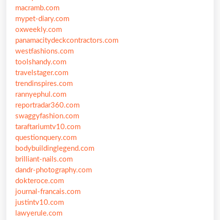
macramb.com
mypet-diary.com
oxweekly.com
panamacitydeckcontractors.com
westfashions.com
toolshandy.com
travelstager.com
trendinspires.com
rannyephul.com
reportradar360.com
swaggyfashion.com
taraftariumtv10.com
questionquery.com
bodybuildinglegend.com
brilliant-nails.com
dandr-photography.com
dokteroce.com
journal-francais.com
justintv10.com
lawyerule.com