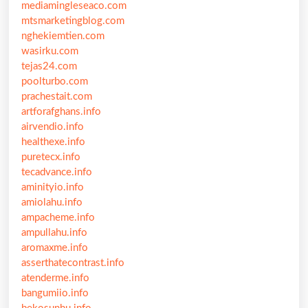
mediamingleseaco.com
mtsmarketingblog.com
nghekiemtien.com
wasirku.com
tejas24.com
poolturbo.com
prachestait.com
artforafghans.info
airvendio.info
healthexe.info
puretecx.info
tecadvance.info
aminityio.info
amiolahu.info
ampacheme.info
ampullahu.info
aromaxme.info
asserthatecontrast.info
atenderme.info
bangumiio.info