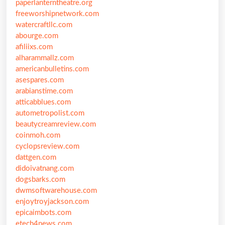
paperlanterntheatre.org
freeworshipnetwork.com
watercraftllc.com
abourge.com
afiliixs.com
alharammallz.com
americanbulletins.com
asespares.com
arabianstime.com
atticabblues.com
autometropolist.com
beautycreamreview.com
coinmoh.com
cyclopsreview.com
dattgen.com
didoivatnang.com
dogsbarks.com
dwmsoftwarehouse.com
enjoytroyjackson.com
epicaimbots.com
etech4news.com