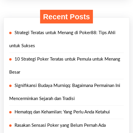
Recent Posts
Strategi Teratas untuk Menang di Poker88: Tips Ahli
untuk Sukses
10 Strategi Poker Teratas untuk Pemula untuk Menang
Besar
Signifikansi Budaya Murniqq: Bagaimana Permainan Ini
Mencerminkan Sejarah dan Tradisi
Hematqq dan Kehamilan: Yang Perlu Anda Ketahui
Rasakan Sensasi Poker yang Belum Pernah Ada