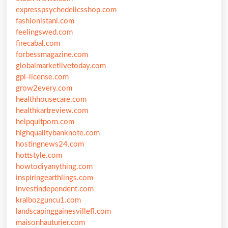
expresspsychedelicsshop.com
fashionistani.com
feelingswed.com
firecabal.com
forbessmagazine.com
globalmarketlivetoday.com
gpl-license.com
grow2every.com
healthhousecare.com
healthkartreview.com
helpquitporn.com
highqualitybanknote.com
hostingnews24.com
hottstyle.com
howtodiyanything.com
inspiringearthlings.com
investindependent.com
kralbozguncu1.com
landscapinggainesvillefl.com
maisonhauturier.com