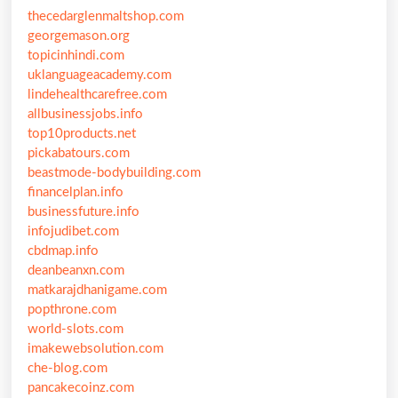
thecedarglenmaltshop.com
georgemason.org
topicinhindi.com
uklanguageacademy.com
lindehealthcarefree.com
allbusinessjobs.info
top10products.net
pickabatours.com
beastmode-bodybuilding.com
financelplan.info
businessfuture.info
infojudibet.com
cbdmap.info
deanbeanxn.com
matkarajdhanigame.com
popthrone.com
world-slots.com
imakewebsolution.com
che-blog.com
pancakecoinz.com