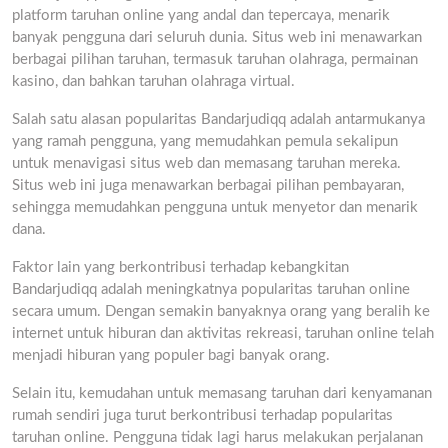
platform taruhan online yang andal dan tepercaya, menarik
banyak pengguna dari seluruh dunia. Situs web ini menawarkan
berbagai pilihan taruhan, termasuk taruhan olahraga, permainan
kasino, dan bahkan taruhan olahraga virtual.
Salah satu alasan popularitas Bandarjudiqq adalah antarmukanya
yang ramah pengguna, yang memudahkan pemula sekalipun
untuk menavigasi situs web dan memasang taruhan mereka.
Situs web ini juga menawarkan berbagai pilihan pembayaran,
sehingga memudahkan pengguna untuk menyetor dan menarik
dana.
Faktor lain yang berkontribusi terhadap kebangkitan
Bandarjudiqq adalah meningkatnya popularitas taruhan online
secara umum. Dengan semakin banyaknya orang yang beralih ke
internet untuk hiburan dan aktivitas rekreasi, taruhan online telah
menjadi hiburan yang populer bagi banyak orang.
Selain itu, kemudahan untuk memasang taruhan dari kenyamanan
rumah sendiri juga turut berkontribusi terhadap popularitas
taruhan online. Pengguna tidak lagi harus melakukan perjalanan