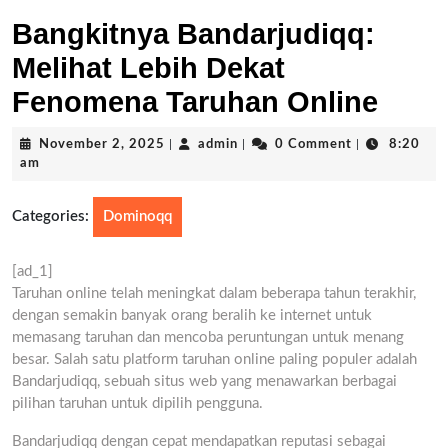
Bangkitnya Bandarjudiqq:
Melihat Lebih Dekat
Fenomena Taruhan Online
November
admin
November 2, 2025
|
admin
|
0 Comment
|
8:20
2,
am
2025
Categories:
Dominoqq
[ad_1]
Taruhan online telah meningkat dalam beberapa tahun terakhir,
dengan semakin banyak orang beralih ke internet untuk
memasang taruhan dan mencoba peruntungan untuk menang
besar. Salah satu platform taruhan online paling populer adalah
Bandarjudiqq, sebuah situs web yang menawarkan berbagai
pilihan taruhan untuk dipilih pengguna.
Bandarjudiqq dengan cepat mendapatkan reputasi sebagai