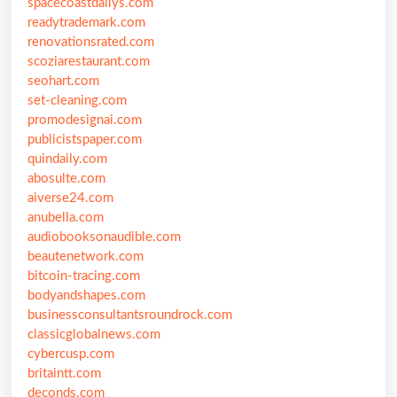
spacecoastdailys.com
readytrademark.com
renovationsrated.com
scoziarestaurant.com
seohart.com
set-cleaning.com
promodesignai.com
publicistspaper.com
quindaily.com
abosulte.com
aiverse24.com
anubella.com
audiobooksonaudible.com
beautenetwork.com
bitcoin-tracing.com
bodyandshapes.com
businessconsultantsroundrock.com
classicglobalnews.com
cybercusp.com
britaintt.com
deconds.com