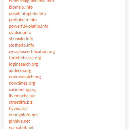
beneficialgrandiose.info
blomaio.info
dosellinfoplete.info
podtubeio.info
powerfulvolatile.info
qvidsio.info
shumaio.info
slotherio.info
cysapluscertification.org
fortnitehacks.org
loginsearch.org
aodecor.org
donorsmatch.org
nowtimes.org
casinoeing.org
livemocha.biz
streetlife.biz
hyves.biz
enoughinfo.net
pinhive.net
warnabet.net