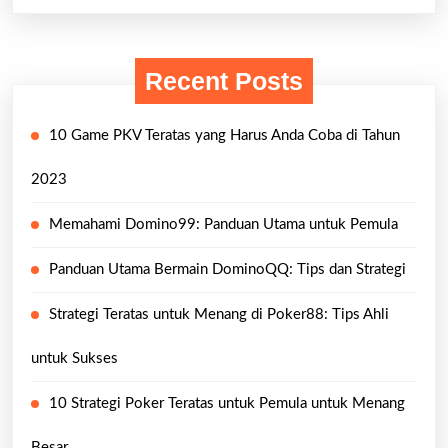
Recent Posts
10 Game PKV Teratas yang Harus Anda Coba di Tahun
2023
Memahami Domino99: Panduan Utama untuk Pemula
Panduan Utama Bermain DominoQQ: Tips dan Strategi
Strategi Teratas untuk Menang di Poker88: Tips Ahli
untuk Sukses
10 Strategi Poker Teratas untuk Pemula untuk Menang
Besar