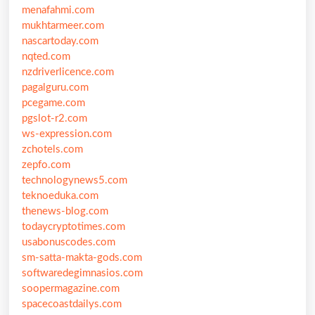
menafahmi.com
mukhtarmeer.com
nascartoday.com
nqted.com
nzdriverlicence.com
pagalguru.com
pcegame.com
pgslot-r2.com
ws-expression.com
zchotels.com
zepfo.com
technologynews5.com
teknoeduka.com
thenews-blog.com
todaycryptotimes.com
usabonuscodes.com
sm-satta-makta-gods.com
softwaredegimnasios.com
soopermagazine.com
spacecoastdailys.com