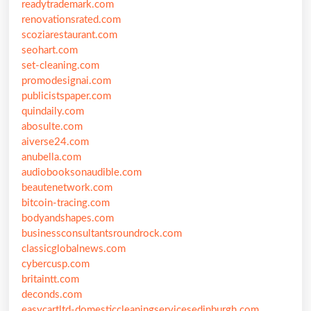
readytrademark.com
renovationsrated.com
scoziarestaurant.com
seohart.com
set-cleaning.com
promodesignai.com
publicistspaper.com
quindaily.com
abosulte.com
aiverse24.com
anubella.com
audiobooksonaudible.com
beautenetwork.com
bitcoin-tracing.com
bodyandshapes.com
businessconsultantsroundrock.com
classicglobalnews.com
cybercusp.com
britaintt.com
deconds.com
easycartltd-domesticcleaningservicesedinburgh.com