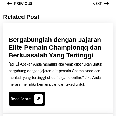
navigation
PREVIOUS
NEXT
Related Post
Previous
Next
post:
post:
Bergabunglah dengan Jajaran
Elite Pemain Championqq ​​dan
Bergab
Berkuasalah Yang Tertinggi
dengan
[ad_1] Apakah Anda memiliki apa yang diperlukan untuk
Jajaran
bergabung dengan jajaran elit pemain Championqq ​​dan
Elite
menjadi yang tertinggi di dunia game online? Jika Anda
Pemain
merasa memiliki kemampuan dan tekad untuk
Champ
Read
Read More
More
dan