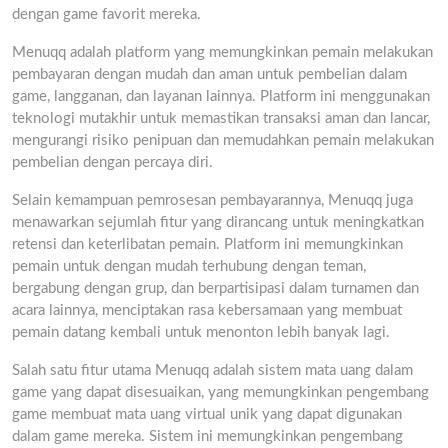
dengan game favorit mereka.
Menuqq adalah platform yang memungkinkan pemain melakukan
pembayaran dengan mudah dan aman untuk pembelian dalam
game, langganan, dan layanan lainnya. Platform ini menggunakan
teknologi mutakhir untuk memastikan transaksi aman dan lancar,
mengurangi risiko penipuan dan memudahkan pemain melakukan
pembelian dengan percaya diri.
Selain kemampuan pemrosesan pembayarannya, Menuqq juga
menawarkan sejumlah fitur yang dirancang untuk meningkatkan
retensi dan keterlibatan pemain. Platform ini memungkinkan
pemain untuk dengan mudah terhubung dengan teman,
bergabung dengan grup, dan berpartisipasi dalam turnamen dan
acara lainnya, menciptakan rasa kebersamaan yang membuat
pemain datang kembali untuk menonton lebih banyak lagi.
Salah satu fitur utama Menuqq adalah sistem mata uang dalam
game yang dapat disesuaikan, yang memungkinkan pengembang
game membuat mata uang virtual unik yang dapat digunakan
dalam game mereka. Sistem ini memungkinkan pengembang