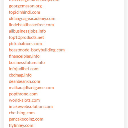
georgemason.org
topicinhindi.com
uklanguageacademy.com
lindehealthcarefree.com
allbusinessjobs.info
top10products.net
pickabatours.com
beastmode-bodybuilding.com
financelplan.info
businessfuture.info
infojudibet.com
cbdmap.info
deanbeanxn.com
matkarajdhanigame.com
popthrone.com
world-slots.com
imakewebsolution.com
che-blog.com
pancakecoinz.com
flyfinley.com