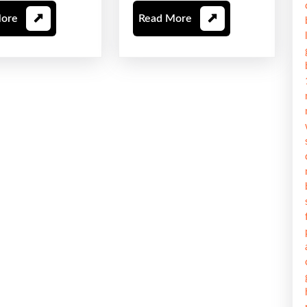
Read
Read
More
Read More
More
More