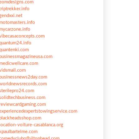
eomdesigns.com
triptrekker.info
gendxxi.net
motomasters.info
mycarzone.info
vibecasaconcepts.com
quantum24.info
quantenki.com
businessmagazineusa.com
medicwellcare.com
vidsmall.com
businessnews2day.com
worldnewsrecords.com
sterilepro24.com
solidtechbusiness.com
reviewcardgaming.com
experiencedexpertstowingservice.com
blackheadsshop.com
location-voiture-casablanca.org
kpaulbartelme.com
comedyclubofhiltonhead.com