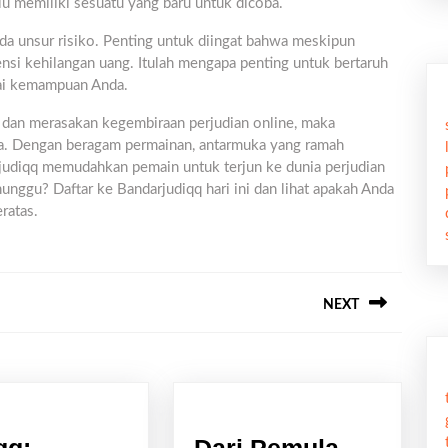
u memiliki sesuatu yang baru untuk dicoba.
 ada unsur risiko. Penting untuk diingat bahwa meskipun
ensi kehilangan uang. Itulah mengapa penting untuk bertaruh
uai kemampuan Anda.
a dan merasakan kegembiraan perjudian online, maka
da. Dengan beragam permainan, antarmuka yang ramah
judiqq memudahkan pemain untuk terjun ke dunia perjudian
nggu? Daftar ke Bandarjudiqq hari ini dan lihat apakah Anda
ratas.
NEXT
Next
post:
qq:
Dari Pemula