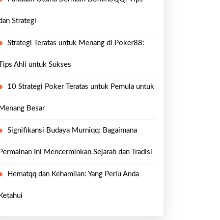
dan Strategi
Strategi Teratas untuk Menang di Poker88:
Tips Ahli untuk Sukses
10 Strategi Poker Teratas untuk Pemula untuk
Menang Besar
Signifikansi Budaya Murniqq: Bagaimana
Permainan Ini Mencerminkan Sejarah dan Tradisi
Hematqq dan Kehamilan: Yang Perlu Anda
Ketahui