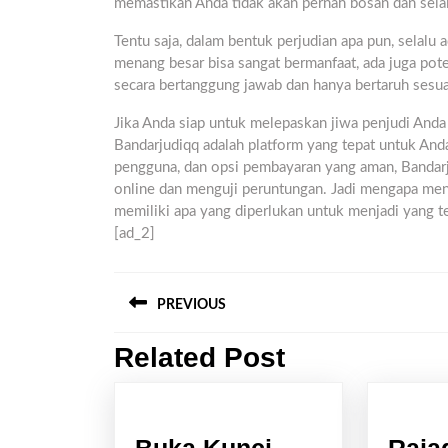
memastikan Anda tidak akan pernah bosan dan selal
Tentu saja, dalam bentuk perjudian apa pun, selalu
menang besar bisa sangat bermanfaat, ada juga pot
secara bertanggung jawab dan hanya bertaruh ses
Jika Anda siap untuk melepaskan jiwa penjudi And
Bandarjudiqq adalah platform yang tepat untuk An
pengguna, dan opsi pembayaran yang aman, Bandar
online dan menguji peruntungan. Jadi mengapa menu
memiliki apa yang diperlukan untuk menjadi yang te
[ad_2]
Post
PREVIOUS
navigation
Related Post
Previous
post:
Buka Kunci
Raja