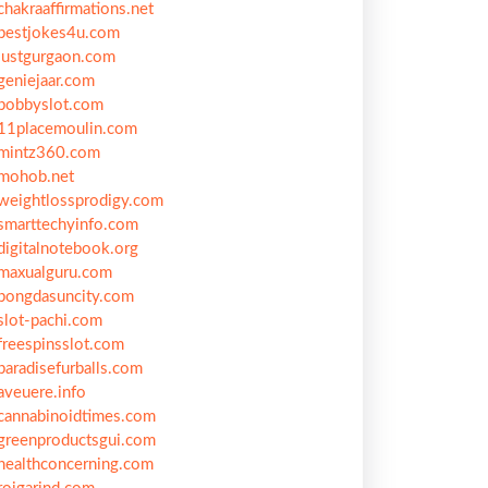
chakraaffirmations.net
bestjokes4u.com
lustgurgaon.com
geniejaar.com
bobbyslot.com
11placemoulin.com
mintz360.com
mohob.net
weightlossprodigy.com
smarttechyinfo.com
digitalnotebook.org
maxualguru.com
bongdasuncity.com
slot-pachi.com
freespinsslot.com
paradisefurballs.com
aveuere.info
cannabinoidtimes.com
greenproductsgui.com
healthconcerning.com