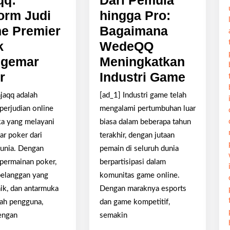
form Judi
hingga Pro:
ne Premier
Bagaimana
k
WedeQQ
ggemar
Meningkatkan
Rajaqq:
Dari
r
Industri Game
Platform
Pemul
ajaqq adalah
[ad_1] Industri game telah
Judi
hingga
perjudian online
mengalami pertumbuhan luar
Online
Pro:
a yang melayani
biasa dalam beberapa tahun
Premier
Bagai
r poker dari
terakhir, dengan jutaan
dunia. Dengan
pemain di seluruh dunia
untuk
WedeQ
permainan poker,
berpartisipasi dalam
Penggemar
Mening
pelanggan yang
komunitas game online.
Poker
Industr
aik, dan antarmuka
Dengan maraknya esports
Game
ah pengguna,
dan game kompetitif,
engan
semakin