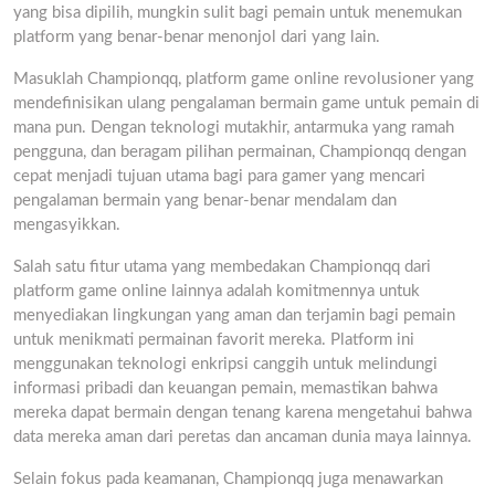
yang bisa dipilih, mungkin sulit bagi pemain untuk menemukan
platform yang benar-benar menonjol dari yang lain.
Masuklah Championqq, platform game online revolusioner yang
mendefinisikan ulang pengalaman bermain game untuk pemain di
mana pun. Dengan teknologi mutakhir, antarmuka yang ramah
pengguna, dan beragam pilihan permainan, Championqq ​​dengan
cepat menjadi tujuan utama bagi para gamer yang mencari
pengalaman bermain yang benar-benar mendalam dan
mengasyikkan.
Salah satu fitur utama yang membedakan Championqq ​​dari
platform game online lainnya adalah komitmennya untuk
menyediakan lingkungan yang aman dan terjamin bagi pemain
untuk menikmati permainan favorit mereka. Platform ini
menggunakan teknologi enkripsi canggih untuk melindungi
informasi pribadi dan keuangan pemain, memastikan bahwa
mereka dapat bermain dengan tenang karena mengetahui bahwa
data mereka aman dari peretas dan ancaman dunia maya lainnya.
Selain fokus pada keamanan, Championqq ​​juga menawarkan