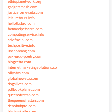
ethiopianetwork.org
gadgetsmesh.com
justicefornevada.com
leisuretours.info
hellotbsbro.com
farmandpetscare.com
computingservice.info
caiofracini.com
techpositive.info
unseonrang.com
pak-urdu-poetry.com
blogcetra.com
internetmarketingsolutions.co
ollystvs.com
globalnewscx.com
dogslives.com
pdfbookplanet.com
queenofrattan.com
thequeenofrattan.com
denohubpro.com
blades-knife.com