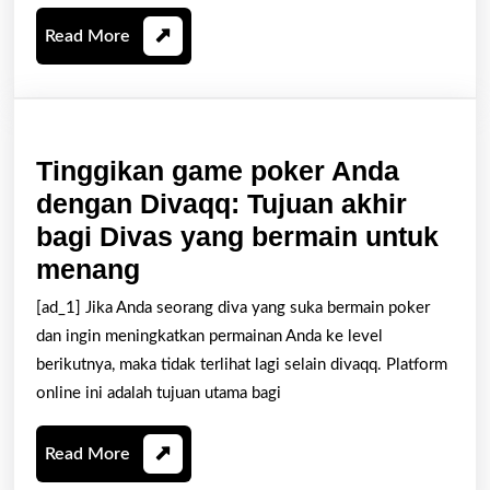
Read
Read More
More
Tinggikan game poker Anda
dengan Divaqq: Tujuan akhir
bagi Divas yang bermain untuk
Tinggikan
menang
game
[ad_1] Jika Anda seorang diva yang suka bermain poker
poker
dan ingin meningkatkan permainan Anda ke level
Anda
berikutnya, maka tidak terlihat lagi selain divaqq. Platform
dengan
online ini adalah tujuan utama bagi
Divaqq:
Read
Read More
Tujuan
More