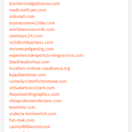
businessmagazineusa.com
medicwellcare.com
vidsmall.com
businessnews2day.com
worldnewsrecords.com
sterilepro24.com
solidtechbusiness.com
reviewcardgaming.com
experiencedexpertstowingservice.com
blackheadsshop.com
location-voiture-casablanca.org
kpaulbartelme.com
comedyclubofhiltonhead.com
virtualartsassistant.com
theprimeinfographics.com
cheapvaliumordernow.com
beenime.com
sodecia-kemmerich.com
fun-mak.com
casino888world.com