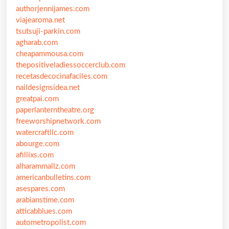
authorjennijames.com
viajearoma.net
tsutsuji-parkin.com
agharab.com
cheapammousa.com
thepositiveladiessoccerclub.com
recetasdecocinafaciles.com
naildesignsidea.net
greatpai.com
paperlanterntheatre.org
freeworshipnetwork.com
watercraftllc.com
abourge.com
afiliixs.com
alharammallz.com
americanbulletins.com
asespares.com
arabianstime.com
atticabblues.com
autometropolist.com