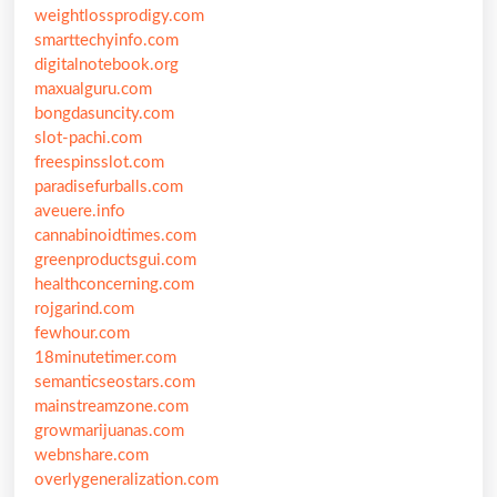
weightlossprodigy.com
smarttechyinfo.com
digitalnotebook.org
maxualguru.com
bongdasuncity.com
slot-pachi.com
freespinsslot.com
paradisefurballs.com
aveuere.info
cannabinoidtimes.com
greenproductsgui.com
healthconcerning.com
rojgarind.com
fewhour.com
18minutetimer.com
semanticseostars.com
mainstreamzone.com
growmarijuanas.com
webnshare.com
overlygeneralization.com