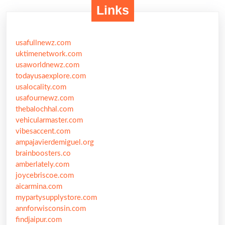
Links
usafullnewz.com
uktimenetwork.com
usaworldnewz.com
todayusaexplore.com
usalocality.com
usafournewz.com
thebalochhal.com
vehicularmaster.com
vibesaccent.com
ampajavierdemiguel.org
brainboosters.co
amberlately.com
joycebriscoe.com
aicarmina.com
mypartysupplystore.com
annforwisconsin.com
findjaipur.com