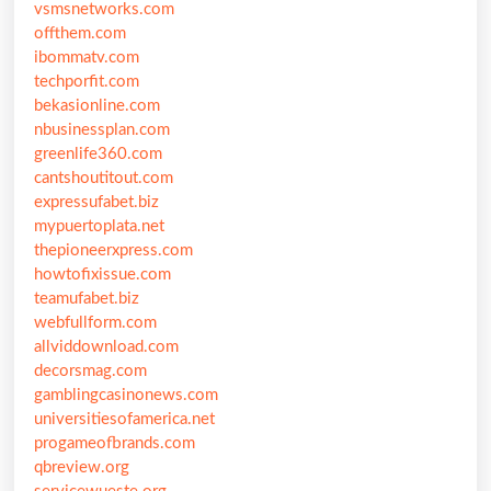
vsmsnetworks.com
offthem.com
ibommatv.com
techporfit.com
bekasionline.com
nbusinessplan.com
greenlife360.com
cantshoutitout.com
expressufabet.biz
mypuertoplata.net
thepioneerxpress.com
howtofixissue.com
teamufabet.biz
webfullform.com
allviddownload.com
decorsmag.com
gamblingcasinonews.com
universitiesofamerica.net
progameofbrands.com
qbreview.org