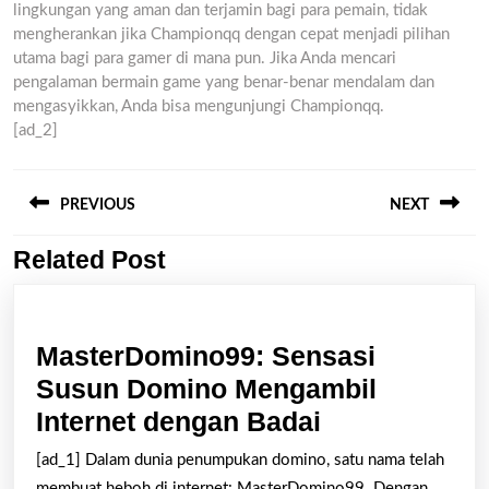
lingkungan yang aman dan terjamin bagi para pemain, tidak
mengherankan jika Championqq ​​dengan cepat menjadi pilihan
utama bagi para gamer di mana pun. Jika Anda mencari
pengalaman bermain game yang benar-benar mendalam dan
mengasyikkan, Anda bisa mengunjungi Championqq.
[ad_2]
Post
navigation
PREVIOUS
NEXT
Related Post
Previous
Next
post:
post:
MasterDomino99: Sensasi
Susun Domino Mengambil
MasterDomin
Internet dengan Badai
Sensasi
[ad_1] Dalam dunia penumpukan domino, satu nama telah
Susun
membuat heboh di internet: MasterDomino99. Dengan