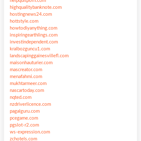
helpquitporn.com
highqualitybanknote.com
hostingnews24.com
hottstyle.com
howtodiyanything.com
inspiringearthlings.com
investindependent.com
kralbozguncu1.com
landscapinggainesvillefl.com
maisonhauturier.com
mascreator.com
menafahmi.com
mukhtarmeer.com
nascartoday.com
nqted.com
nzdriverlicence.com
pagalguru.com
pcegame.com
pgslot-r2.com
ws-expression.com
zchotels.com