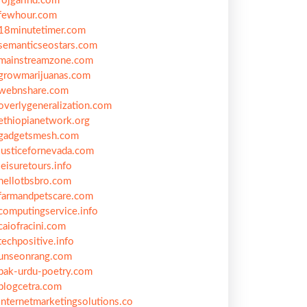
rojgarind.com
fewhour.com
18minutetimer.com
semanticseostars.com
mainstreamzone.com
growmarijuanas.com
webnshare.com
overlygeneralization.com
ethiopianetwork.org
gadgetsmesh.com
justicefornevada.com
leisuretours.info
hellotbsbro.com
farmandpetscare.com
computingservice.info
caiofracini.com
techpositive.info
unseonrang.com
pak-urdu-poetry.com
blogcetra.com
internetmarketingsolutions.co