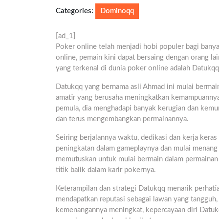
2026
Categories:
Dominoqq
[ad_1]
Poker online telah menjadi hobi populer bagi bany
online, pemain kini dapat bersaing dengan orang la
yang terkenal di dunia poker online adalah Datukqq
Datukqq yang bernama asli Ahmad ini mulai bermain
amatir yang berusaha meningkatkan kemampuannya 
pemula, dia menghadapi banyak kerugian dan kemun
dan terus mengembangkan permainannya.
Seiring berjalannya waktu, dedikasi dan kerja kera
peningkatan dalam gameplaynya dan mulai menang d
memutuskan untuk mulai bermain dalam permainan de
titik balik dalam karir pokernya.
Keterampilan dan strategi Datukqq menarik perhatia
mendapatkan reputasi sebagai lawan yang tangguh, s
kemenangannya meningkat, kepercayaan diri Datuk