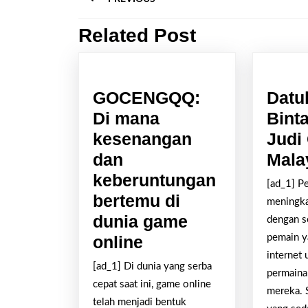
navigation
Related Post
Previous
post:
GOCENGQQ:
Datu
Di mana
Bint
kesenangan
Judi 
dan
Mala
keberuntungan
[ad_1] Pe
bertemu di
meningka
dunia game
dengan s
GOCENGQQ:
online
pemain y
internet
Di
[ad_1] Di dunia yang serba
permaina
mana
cepat saat ini, game online
mereka. 
kesenangan
telah menjadi bentuk