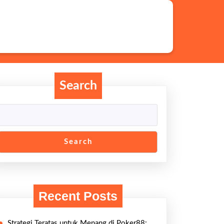
Search
Search
Recent Posts
Strategi Teratas untuk Menang di Poker88: