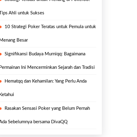
Tips Ahli untuk Sukses
10 Strategi Poker Teratas untuk Pemula untuk
Menang Besar
Signifikansi Budaya Murniqq: Bagaimana
Permainan Ini Mencerminkan Sejarah dan Tradisi
Hematqq dan Kehamilan: Yang Perlu Anda
Ketahui
Rasakan Sensasi Poker yang Belum Pernah
Ada Sebelumnya bersama DivaQQ