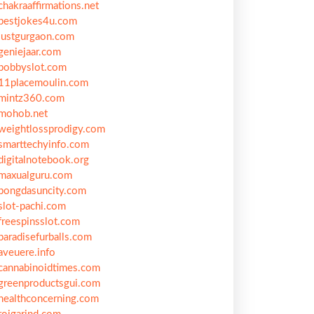
chakraaffirmations.net
bestjokes4u.com
lustgurgaon.com
geniejaar.com
bobbyslot.com
11placemoulin.com
mintz360.com
mohob.net
a
weightlossprodigy.com
smarttechyinfo.com
digitalnotebook.org
maxualguru.com
bongdasuncity.com
slot-pachi.com
a
freespinsslot.com
paradisefurballs.com
aveuere.info
cannabinoidtimes.com
greenproductsgui.com
healthconcerning.com