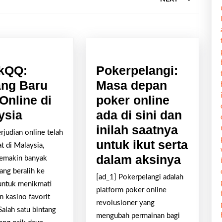
Next
post:
kQQ:
Pokerpelangi:
ang Baru
Masa depan
Online di
poker online
DatukQQ:
ysia
ada di sini dan
Bintang
inilah saatnya
rjudian online telah
Baru
untuk ikut serta
t di Malaysia,
Judi
Pokerp
dalam aksinya
emakin banyak
Online
Masa
ang beralih ke
[ad_1] Pokerpelangi adalah
 untuk menikmati
di
depan
platform poker online
n kasino favorit
Malaysia
poker
revolusioner yang
Salah satu bintang
online
mengubah permainan bagi