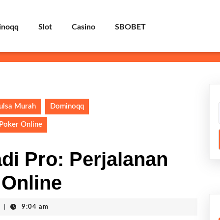
inoqq
Slot
Casino
SBOBET
Pulsa Murah
Dominoqq
 Poker Online
di Pro: Perjalanan
 Online
t
|
9:04 am