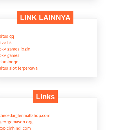
LINK LAINNYA
situs qq
live hk
pkv games login
pkv games
dominoqq
situs slot terpercaya
Links
thecedarglenmaltshop.com
georgemason.org
topicinhindi.com