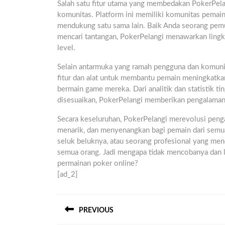
Salah satu fitur utama yang membedakan PokerPelan
komunitas. Platform ini memiliki komunitas pemain
mendukung satu sama lain. Baik Anda seorang pemul
mencari tantangan, PokerPelangi menawarkan ling
level.
Selain antarmuka yang ramah pengguna dan komuni
fitur dan alat untuk membantu pemain meningkatk
bermain game mereka. Dari analitik dan statistik ti
disesuaikan, PokerPelangi memberikan pengalaman
Secara keseluruhan, PokerPelangi merevolusi pen
menarik, dan menyenangkan bagi pemain dari semua
seluk beluknya, atau seorang profesional yang men
semua orang. Jadi mengapa tidak mencobanya dan li
permainan poker online?
[ad_2]
Post
PREVIOUS
navigation