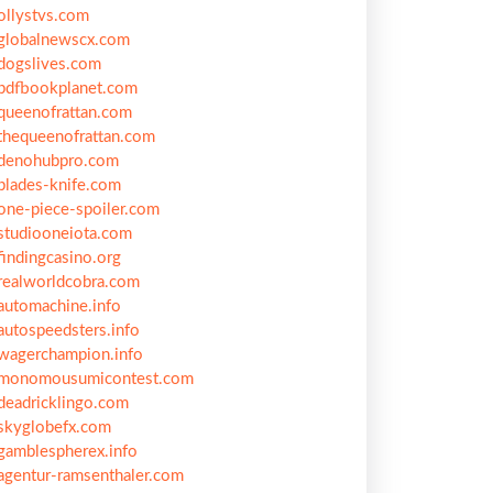
ollystvs.com
globalnewscx.com
dogslives.com
pdfbookplanet.com
queenofrattan.com
thequeenofrattan.com
denohubpro.com
blades-knife.com
one-piece-spoiler.com
studiooneiota.com
findingcasino.org
realworldcobra.com
automachine.info
autospeedsters.info
wagerchampion.info
monomousumicontest.com
deadricklingo.com
skyglobefx.com
gamblespherex.info
agentur-ramsenthaler.com