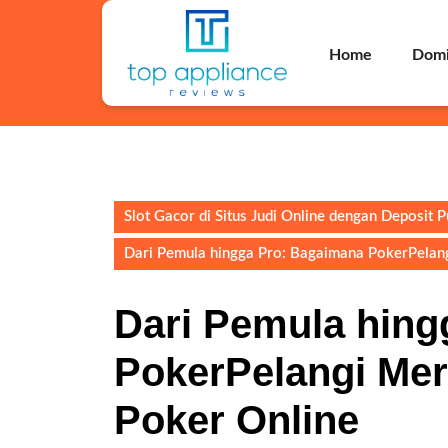
Skip
to
content
Home
Dom
Skip
to
content
Slot Gacor di Situs Judi Online dengan Deposit 
Dari Pemula hingga Pro: Bagaimana PokerPelan
Dari Pemula hing
PokerPelangi Me
Poker Online