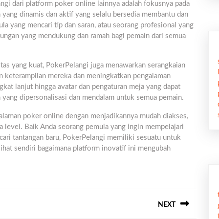
gi dari platform poker online lainnya adalah fokusnya pada
 yang dinamis dan aktif yang selalu bersedia membantu dan
a yang mencari tip dan saran, atau seorang profesional yang
kungan yang mendukung dan ramah bagi pemain dari semua
tas yang kuat, PokerPelangi juga menawarkan serangkaian
an keterampilan mereka dan meningkatkan pengalaman
ngkat lanjut hingga avatar dan pengaturan meja yang dapat
 yang dipersonalisasi dan mendalam untuk semua pemain.
galaman poker online dengan menjadikannya mudah diakses,
 level. Baik Anda seorang pemula yang ingin mempelajari
cari tantangan baru, PokerPelangi memiliki sesuatu untuk
hat sendiri bagaimana platform inovatif ini mengubah
NEXT