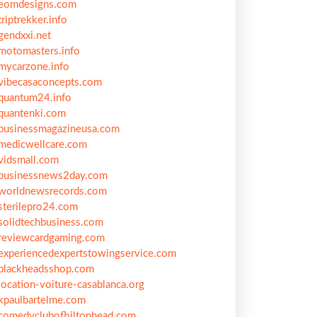
eomdesigns.com
triptrekker.info
gendxxi.net
motomasters.info
mycarzone.info
vibecasaconcepts.com
quantum24.info
quantenki.com
businessmagazineusa.com
medicwellcare.com
vidsmall.com
businessnews2day.com
worldnewsrecords.com
sterilepro24.com
solidtechbusiness.com
reviewcardgaming.com
experiencedexpertstowingservice.com
blackheadsshop.com
location-voiture-casablanca.org
kpaulbartelme.com
comedyclubofhiltonhead.com