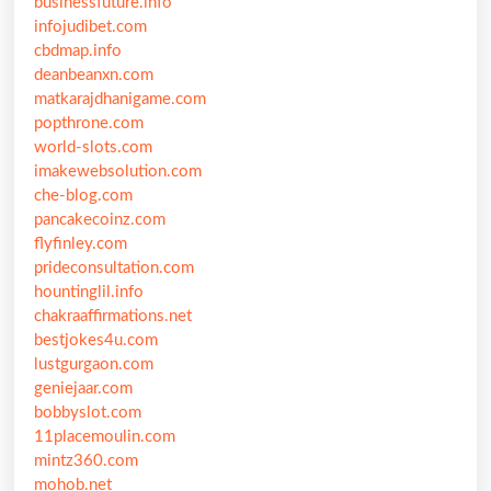
businessfuture.info
infojudibet.com
cbdmap.info
deanbeanxn.com
matkarajdhanigame.com
popthrone.com
world-slots.com
imakewebsolution.com
che-blog.com
pancakecoinz.com
flyfinley.com
prideconsultation.com
hountinglil.info
chakraaffirmations.net
bestjokes4u.com
lustgurgaon.com
geniejaar.com
bobbyslot.com
11placemoulin.com
mintz360.com
mohob.net