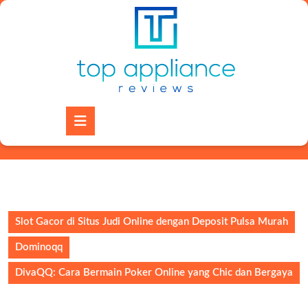
Skip
to
content
Skip
to
content
Open
Button
Slot Gacor di Situs Judi Online dengan Deposit Pulsa Murah
Dominoqq
DivaQQ: Cara Bermain Poker Online yang Chic dan Bergaya