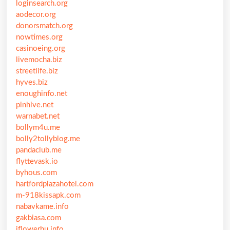
loginsearch.org
aodecor.org
donorsmatch.org
nowtimes.org
casinoeing.org
livemocha.biz
streetlife.biz
hyves.biz
enoughinfo.net
pinhive.net
warnabet.net
bollym4u.me
bolly2tollyblog.me
pandaclub.me
flyttevask.io
byhous.com
hartfordplazahotel.com
m-918kissapk.com
nabavkame.info
gakbiasa.com
iflowerhu.info