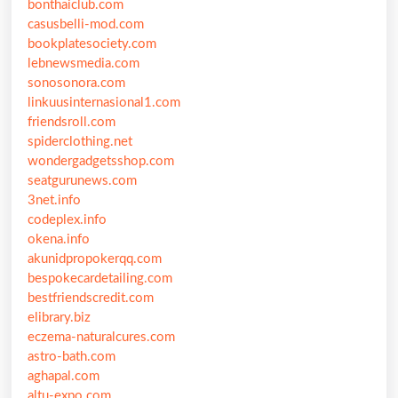
bonthaiclub.com
casusbelli-mod.com
bookplatesociety.com
lebnewsmedia.com
sonosonora.com
linkuusinternasional1.com
friendsroll.com
spiderclothing.net
wondergadgetsshop.com
seatgurunews.com
3net.info
codeplex.info
okena.info
akunidpropokerqq.com
bespokecardetailing.com
bestfriendscredit.com
elibrary.biz
eczema-naturalcures.com
astro-bath.com
aghapal.com
altu-expo.com