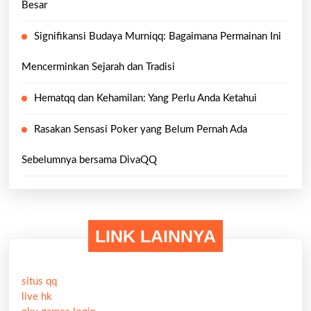
Besar
Signifikansi Budaya Murniqq: Bagaimana Permainan Ini
Mencerminkan Sejarah dan Tradisi
Hematqq dan Kehamilan: Yang Perlu Anda Ketahui
Rasakan Sensasi Poker yang Belum Pernah Ada
Sebelumnya bersama DivaQQ
LINK LAINNYA
situs qq
live hk