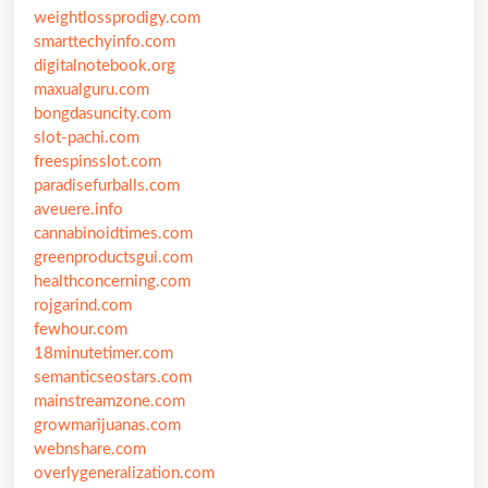
weightlossprodigy.com
smarttechyinfo.com
digitalnotebook.org
maxualguru.com
bongdasuncity.com
slot-pachi.com
freespinsslot.com
paradisefurballs.com
aveuere.info
cannabinoidtimes.com
greenproductsgui.com
healthconcerning.com
rojgarind.com
fewhour.com
18minutetimer.com
semanticseostars.com
mainstreamzone.com
growmarijuanas.com
webnshare.com
overlygeneralization.com