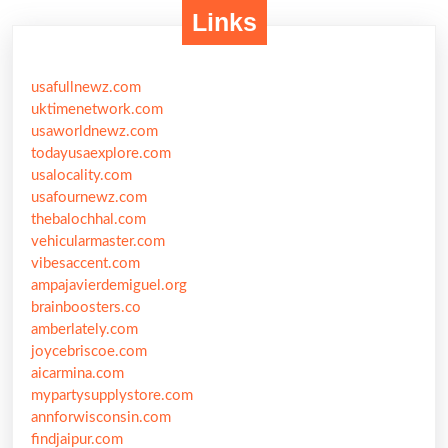
Links
usafullnewz.com
uktimenetwork.com
usaworldnewz.com
todayusaexplore.com
usalocality.com
usafournewz.com
thebalochhal.com
vehicularmaster.com
vibesaccent.com
ampajavierdemiguel.org
brainboosters.co
amberlately.com
joycebriscoe.com
aicarmina.com
mypartysupplystore.com
annforwisconsin.com
findjaipur.com