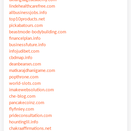
lindehealthcarefree.com
allbusinessjobs.info
top10products.net
pickabatours.com
beastmode-bodybuilding.com
financelplan.info
businessfuture.info
infojudibet.com
cbdmap.info
deanbeanxn.com
matkarajdhanigame.com
popthrone.com
world-slots.com
imakewebsolution.com
che-blog.com
pancakecoinz.com
flyfinley.com
prideconsultation.com
hountinglil.info
chakraaffirmations.net