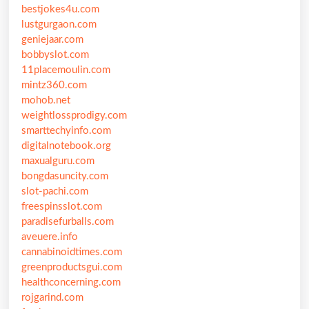
bestjokes4u.com
lustgurgaon.com
geniejaar.com
bobbyslot.com
11placemoulin.com
mintz360.com
mohob.net
weightlossprodigy.com
smarttechyinfo.com
digitalnotebook.org
maxualguru.com
bongdasuncity.com
slot-pachi.com
freespinsslot.com
paradisefurballs.com
aveuere.info
cannabinoidtimes.com
greenproductsgui.com
healthconcerning.com
rojgarind.com