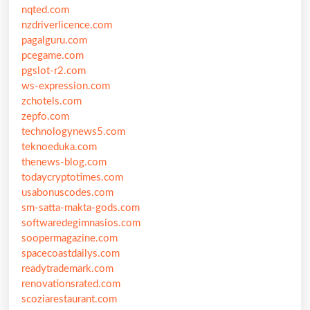
nqted.com
nzdriverlicence.com
pagalguru.com
pcegame.com
pgslot-r2.com
ws-expression.com
zchotels.com
zepfo.com
technologynews5.com
teknoeduka.com
thenews-blog.com
todaycryptotimes.com
usabonuscodes.com
sm-satta-makta-gods.com
softwaredegimnasios.com
soopermagazine.com
spacecoastdailys.com
readytrademark.com
renovationsrated.com
scoziarestaurant.com