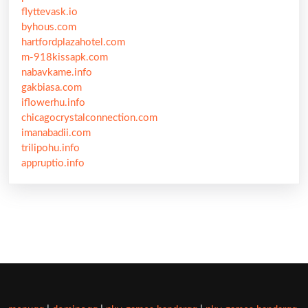
flyttevask.io
byhous.com
hartfordplazahotel.com
m-918kissapk.com
nabavkame.info
gakbiasa.com
iflowerhu.info
chicagocrystalconnection.com
imanabadii.com
trilipohu.info
appruptio.info