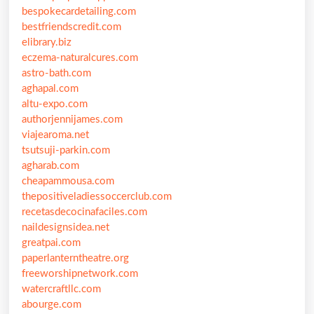
bespokecardetailing.com
bestfriendscredit.com
elibrary.biz
eczema-naturalcures.com
astro-bath.com
aghapal.com
altu-expo.com
authorjennijames.com
viajearoma.net
tsutsuji-parkin.com
agharab.com
cheapammousa.com
thepositiveladiessoccerclub.com
recetasdecocinafaciles.com
naildesignsidea.net
greatpai.com
paperlanterntheatre.org
freeworshipnetwork.com
watercraftllc.com
abourge.com