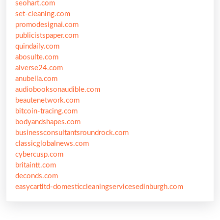
seohart.com
set-cleaning.com
promodesignai.com
publicistspaper.com
quindaily.com
abosulte.com
aiverse24.com
anubella.com
audiobooksonaudible.com
beautenetwork.com
bitcoin-tracing.com
bodyandshapes.com
businessconsultantsroundrock.com
classicglobalnews.com
cybercusp.com
britaintt.com
deconds.com
easycartltd-domesticcleaningservicesedinburgh.com