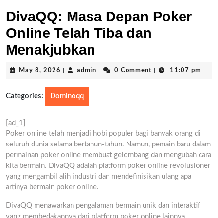
DivaQQ: Masa Depan Poker
Online Telah Tiba dan
Menakjubkan
May
admin
May 8, 2026
|
admin
|
0 Comment
|
11:07 pm
8,
2026
Categories:
Dominoqq
[ad_1]
Poker online telah menjadi hobi populer bagi banyak orang di
seluruh dunia selama bertahun-tahun. Namun, pemain baru dalam
permainan poker online membuat gelombang dan mengubah cara
kita bermain. DivaQQ adalah platform poker online revolusioner
yang mengambil alih industri dan mendefinisikan ulang apa
artinya bermain poker online.
DivaQQ menawarkan pengalaman bermain unik dan interaktif
yang membedakannya dari platform poker online lainnya.