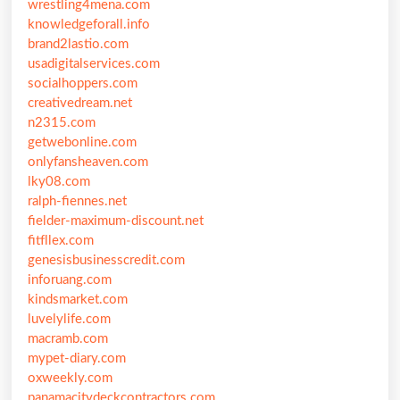
wrestling4mena.com
knowledgeforall.info
brand2lastio.com
usadigitalservices.com
socialhoppers.com
creativedream.net
n2315.com
getwebonline.com
onlyfansheaven.com
lky08.com
ralph-fiennes.net
fielder-maximum-discount.net
fitfllex.com
genesisbusinesscredit.com
inforuang.com
kindsmarket.com
luvelylife.com
macramb.com
mypet-diary.com
oxweekly.com
panamacitydeckcontractors.com