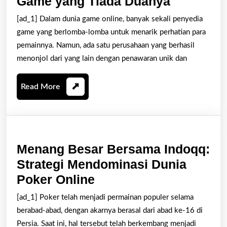
Fenomen
Game yang Tiada Duanya
Datukqq:
[ad_1] Dalam dunia game online, banyak sekali penyedia
Penyedia
game yang berlomba-lomba untuk menarik perhatian para
Game
pemainnya. Namun, ada satu perusahaan yang berhasil
yang
menonjol dari yang lain dengan penawaran unik dan
Tiada
Read
Read More
Duanya
More
Menang Besar Bersama Indoqq:
Strategi Mendominasi Dunia
Menang
Poker Online
Besar
[ad_1] Poker telah menjadi permainan populer selama
Bersama
berabad-abad, dengan akarnya berasal dari abad ke-16 di
Indoqq:
Persia. Saat ini, hal tersebut telah berkembang menjadi