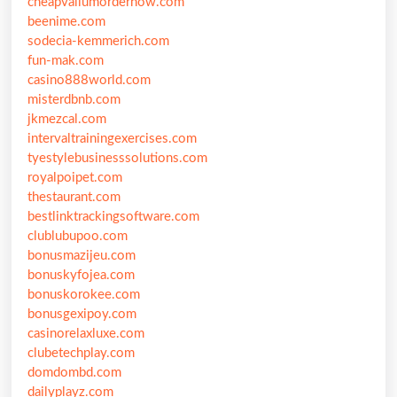
cheapvaliumordernow.com
beenime.com
sodecia-kemmerich.com
fun-mak.com
casino888world.com
misterdbnb.com
jkmezcal.com
intervaltrainingexercises.com
tyestylebusinesssolutions.com
royalpoipet.com
thestaurant.com
bestlinktrackingsoftware.com
clublubupoo.com
bonusmazijeu.com
bonuskyfojea.com
bonuskorokee.com
bonusgexipoy.com
casinorelaxluxe.com
clubetechplay.com
domdombd.com
dailyplayz.com