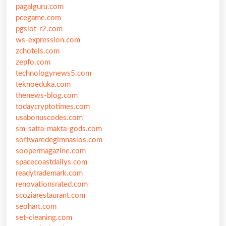
pagalguru.com
pcegame.com
pgslot-r2.com
ws-expression.com
zchotels.com
zepfo.com
technologynews5.com
teknoeduka.com
thenews-blog.com
todaycryptotimes.com
usabonuscodes.com
sm-satta-makta-gods.com
softwaredegimnasios.com
soopermagazine.com
spacecoastdailys.com
readytrademark.com
renovationsrated.com
scoziarestaurant.com
seohart.com
set-cleaning.com