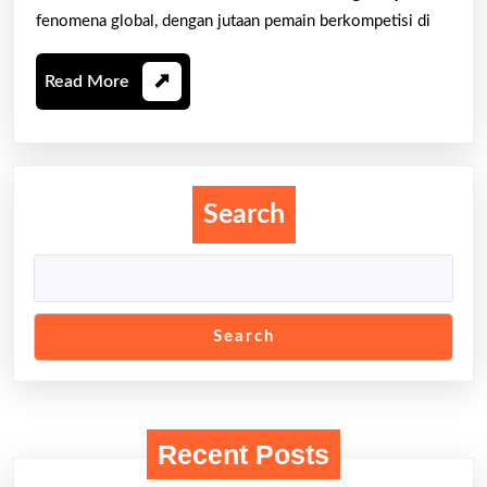
Strategi
fenomena global, dengan jutaan pemain berkompetisi di
Mendominasi
Read
Read More
Dunia
More
Poker
Online
Search
Search
Recent Posts