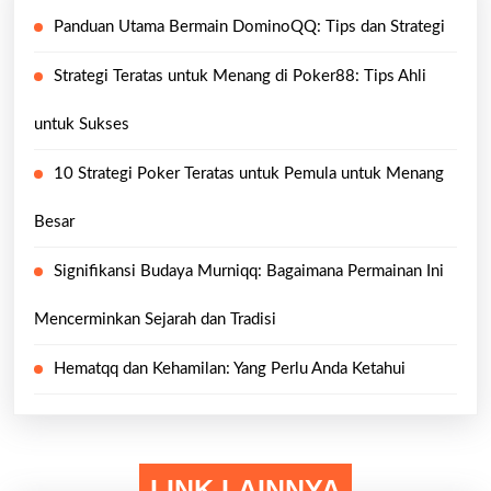
Panduan Utama Bermain DominoQQ: Tips dan Strategi
Strategi Teratas untuk Menang di Poker88: Tips Ahli
untuk Sukses
10 Strategi Poker Teratas untuk Pemula untuk Menang
Besar
Signifikansi Budaya Murniqq: Bagaimana Permainan Ini
Mencerminkan Sejarah dan Tradisi
Hematqq dan Kehamilan: Yang Perlu Anda Ketahui
LINK LAINNYA