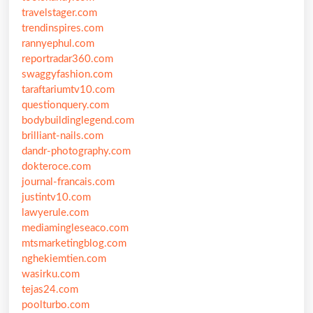
travelstager.com
trendinspires.com
rannyephul.com
reportradar360.com
swaggyfashion.com
taraftariumtv10.com
questionquery.com
bodybuildinglegend.com
brilliant-nails.com
dandr-photography.com
dokteroce.com
journal-francais.com
justintv10.com
lawyerule.com
mediamingleseaco.com
mtsmarketingblog.com
nghekiemtien.com
wasirku.com
tejas24.com
poolturbo.com