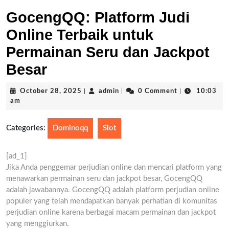
GocengQQ: Platform Judi
Online Terbaik untuk
Permainan Seru dan Jackpot
Besar
October
admin
October 28, 2025
|
admin
|
0 Comment
|
10:03
28,
am
2025
Categories:
Dominoqq
Slot
[ad_1]
Jika Anda penggemar perjudian online dan mencari platform yang
menawarkan permainan seru dan jackpot besar, GocengQQ
adalah jawabannya. GocengQQ adalah platform perjudian online
populer yang telah mendapatkan banyak perhatian di komunitas
perjudian online karena berbagai macam permainan dan jackpot
yang menggiurkan.