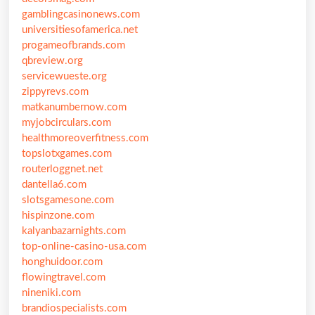
gamblingcasinonews.com
universitiesofamerica.net
progameofbrands.com
qbreview.org
servicewueste.org
zippyrevs.com
matkanumbernow.com
myjobcirculars.com
healthmoreoverfitness.com
topslotxgames.com
routerloggnet.net
dantella6.com
slotsgamesone.com
hispinzone.com
kalyanbazarnights.com
top-online-casino-usa.com
honghuidoor.com
flowingtravel.com
nineniki.com
brandiospecialists.com