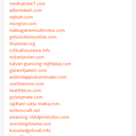
medicalcare7.com
adtennaball.com
nabzah.com
mongive.com
matkagameresultsview.com
getsolutionsonline.com
hispinner.org
criticalinsurance.info
nokariposter.com
kalyan-guessing-nightplay.com
gameofpanels.com
androidappsdownloader.com
usetimenow.com
healthblow.com
gohelpmate.com
rajdhani-satta-matka.com
writerscraft.net
elearning-childprotection.com
wrestling4mena.com
knowledgeforall.info