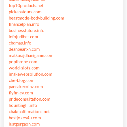
top10products.net
pickabatours.com
beastmode-bodybuilding.com
financelplan.info
businessfuture.info
infojudibet.com
cbdmap.info
deanbeanxn.com
matkarajdhanigame.com
popthrone.com
world-slots.com
imakewebsolution.com
che-blog.com
pancakecoinz.com
flyfinley.com
prideconsultation.com
hountinglil.info
chakraaffirmations.net
bestjokes4u.com
lustgurgaon.com