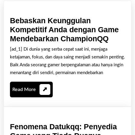
post:
post:
Bebaskan Keunggulan
Kompetitif Anda dengan Game
Bebask
Mendebarkan ChampionQQ
Keungg
[ad_1] Di dunia yang serba cepat saat ini, menjaga
Kompeti
ketajaman, fokus, dan daya saing menjadi semakin penting.
Anda
Baik Anda seorang gamer berpengalaman atau hanya ingin
dengan
menantang diri sendiri, permainan mendebarkan
Game
Read
Read More
Mendeb
More
Champ
Fenomena Datukqq: Penyedia