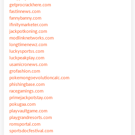
getprocrackhere.com
fastinnews.com
fannybanny.com
ifinitymarketer.com
jackpotkoning.com
modlinknetworks.com
longtimenewz.com
luckysportss.com
luckpeakplay.com
usamicronews.com
grofashion.com
pokemongoevolutioncalc.com
phishingbase.com
racegamings.com
primejackpotstay.com
pokugaa.com
playvaultgame.com
playgrandresorts.com
romsportal.com
sportsdocfestival.com