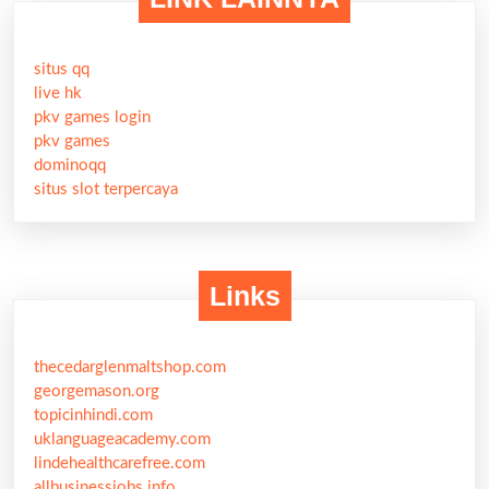
situs qq
live hk
pkv games login
pkv games
dominoqq
situs slot terpercaya
Links
thecedarglenmaltshop.com
georgemason.org
topicinhindi.com
uklanguageacademy.com
lindehealthcarefree.com
allbusinessjobs.info