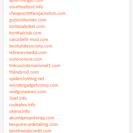
ajino-mingei.com
yourfreehost.info
cheapnorthfacejacketsm.com
gurjoshhomes.com
tombradydiet.com
bonthaiclub.com
casusbelli-mod.com
bookplatesociety.com
lebnewsmedia.com
sonosonora.com
linkuusinternasional1.com
friendsroll.com
spiderclothing.net
wondergadgetsshop.com
seatgurunews.com
3net.info
codeplex.info
okena.info
akunidpropokerqq.com
bespokecardetailing.com
bestfriendscredit.com