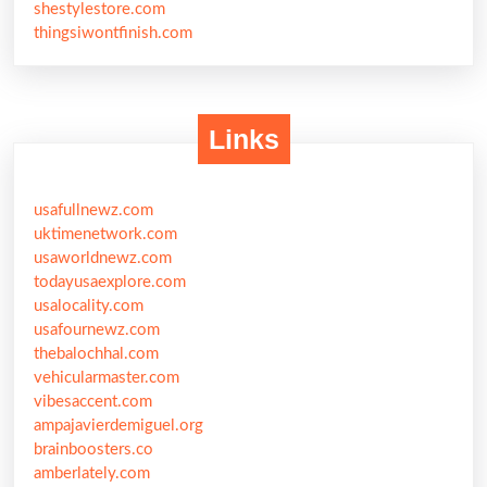
shestylestore.com
thingsiwontfinish.com
Links
usafullnewz.com
uktimenetwork.com
usaworldnewz.com
todayusaexplore.com
usalocality.com
usafournewz.com
thebalochhal.com
vehicularmaster.com
vibesaccent.com
ampajavierdemiguel.org
brainboosters.co
amberlately.com