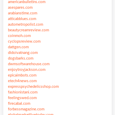
americanbulletins.com
asespares.com
arabianstime.com
atticabblues.com
autometropolist.com
beautycreamreview.com
coinmoh.com
cyclopsreview.com
dattgen.com
didoivatnang.com
dogsbarks.com
dwmsoftwarehouse.com
enjoytroyjackson.com
epicaimbots.com
etech4news.com
expresspsychedelicsshop.com
fashionistani.com
feelingswed.com
firecabal.com
forbessmagazine.com
globalmarketlivetoday.com