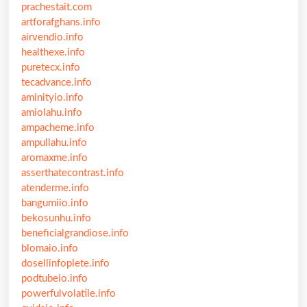
prachestait.com
artforafghans.info
airvendio.info
healthexe.info
puretecx.info
tecadvance.info
aminityio.info
amiolahu.info
ampacheme.info
ampullahu.info
aromaxme.info
asserthatecontrast.info
atenderme.info
bangumiio.info
bekosunhu.info
beneficialgrandiose.info
blomaio.info
dosellinfoplete.info
podtubeio.info
powerfulvolatile.info