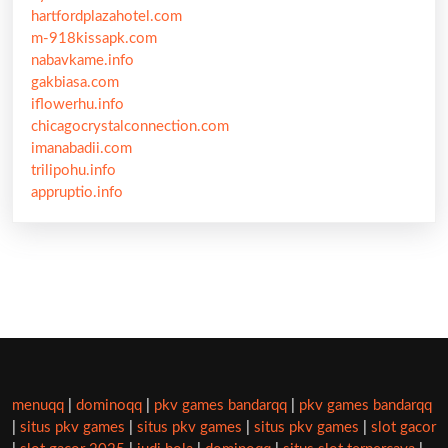
hartfordplazahotel.com
m-918kissapk.com
nabavkame.info
gakbiasa.com
iflowerhu.info
chicagocrystalconnection.com
imanabadii.com
trilipohu.info
appruptio.info
menuqq
|
dominoqq
|
pkv games bandarqq
|
pkv games bandarqq
|
situs pkv games
|
situs pkv games
|
situs pkv games
|
slot gacor