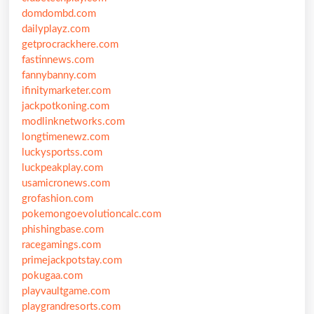
domdombd.com
dailyplayz.com
getprocrackhere.com
fastinnews.com
fannybanny.com
ifinitymarketer.com
jackpotkoning.com
modlinknetworks.com
longtimenewz.com
luckysportss.com
luckpeakplay.com
usamicronews.com
grofashion.com
pokemongoevolutioncalc.com
phishingbase.com
racegamings.com
primejackpotstay.com
pokugaa.com
playvaultgame.com
playgrandresorts.com