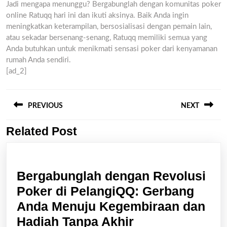
Jadi mengapa menunggu? Bergabunglah dengan komunitas poker
online Ratuqq hari ini dan ikuti aksinya. Baik Anda ingin
meningkatkan keterampilan, bersosialisasi dengan pemain lain,
atau sekadar bersenang-senang, Ratuqq memiliki semua yang
Anda butuhkan untuk menikmati sensasi poker dari kenyamanan
rumah Anda sendiri.
[ad_2]
Post
navigation
PREVIOUS
NEXT
Related Post
Previous
Next
post:
post:
Bergabunglah dengan Revolusi
Poker di PelangiQQ: Gerbang
Anda Menuju Kegembiraan dan
Bergabunglah
Hadiah Tanpa Akhir