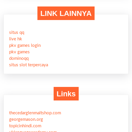
LINK LAINNYA
situs qq
live hk
pkv games login
pkv games
dominoqq
situs slot terpercaya
Links
thecedarglenmaltshop.com
georgemason.org
topicinhindi.com