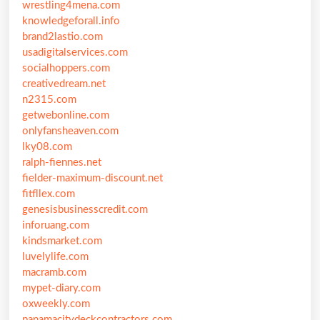
wrestling4mena.com
knowledgeforall.info
brand2lastio.com
usadigitalservices.com
socialhoppers.com
creativedream.net
n2315.com
getwebonline.com
onlyfansheaven.com
lky08.com
ralph-fiennes.net
fielder-maximum-discount.net
fitfllex.com
genesisbusinesscredit.com
inforuang.com
kindsmarket.com
luvelylife.com
macramb.com
mypet-diary.com
oxweekly.com
panamacitydeckcontractors.com