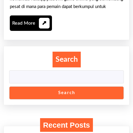
dan
pesat di mana para pemain dapat berkumpul untuk
Bermain
Read
Read More
dengan
More
Gamer
dari
Seluruh
Search
Dunia
Search
Recent Posts