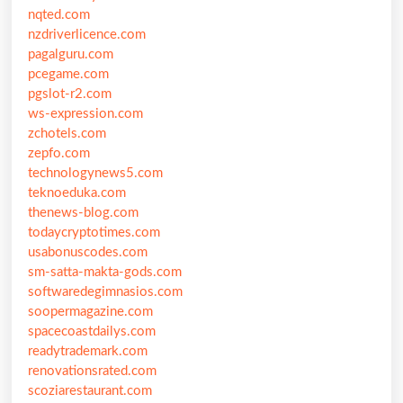
nqted.com
nzdriverlicence.com
pagalguru.com
pcegame.com
pgslot-r2.com
ws-expression.com
zchotels.com
zepfo.com
technologynews5.com
teknoeduka.com
thenews-blog.com
todaycryptotimes.com
usabonuscodes.com
sm-satta-makta-gods.com
softwaredegimnasios.com
soopermagazine.com
spacecoastdailys.com
readytrademark.com
renovationsrated.com
scoziarestaurant.com