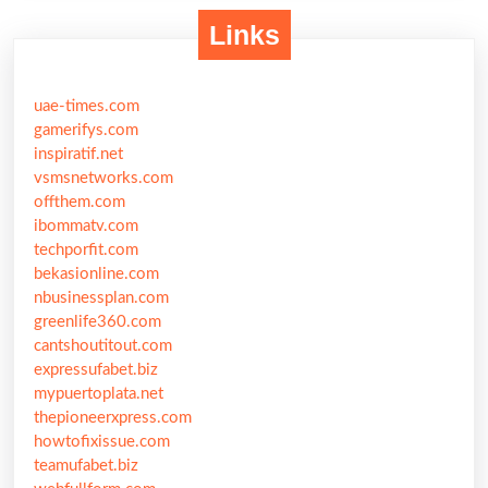
Links
uae-times.com
gamerifys.com
inspiratif.net
vsmsnetworks.com
offthem.com
ibommatv.com
techporfit.com
bekasionline.com
nbusinessplan.com
greenlife360.com
cantshoutitout.com
expressufabet.biz
mypuertoplata.net
thepioneerxpress.com
howtofixissue.com
teamufabet.biz