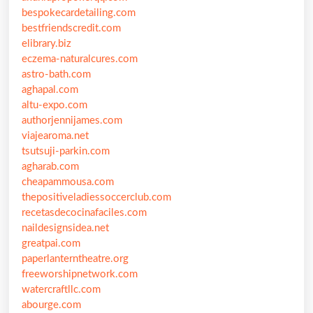
bespokecardetailing.com
bestfriendscredit.com
elibrary.biz
eczema-naturalcures.com
astro-bath.com
aghapal.com
altu-expo.com
authorjennijames.com
viajearoma.net
tsutsuji-parkin.com
agharab.com
cheapammousa.com
thepositiveladiessoccerclub.com
recetasdecocinafaciles.com
naildesignsidea.net
greatpai.com
paperlanterntheatre.org
freeworshipnetwork.com
watercraftllc.com
abourge.com