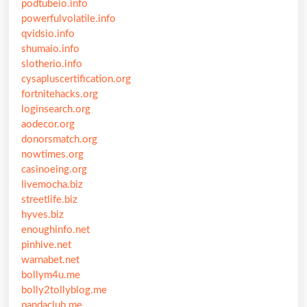
podtubeio.info
powerfulvolatile.info
qvidsio.info
shumaio.info
slotherio.info
cysapluscertification.org
fortnitehacks.org
loginsearch.org
aodecor.org
donorsmatch.org
nowtimes.org
casinoeing.org
livemocha.biz
streetlife.biz
hyves.biz
enoughinfo.net
pinhive.net
warnabet.net
bollym4u.me
bolly2tollyblog.me
pandaclub.me