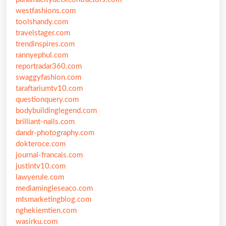
westfashions.com
toolshandy.com
travelstager.com
trendinspires.com
rannyephul.com
reportradar360.com
swaggyfashion.com
taraftariumtv10.com
questionquery.com
bodybuildinglegend.com
brilliant-nails.com
dandr-photography.com
dokteroce.com
journal-francais.com
justintv10.com
lawyerule.com
mediamingleseaco.com
mtsmarketingblog.com
nghekiemtien.com
wasirku.com