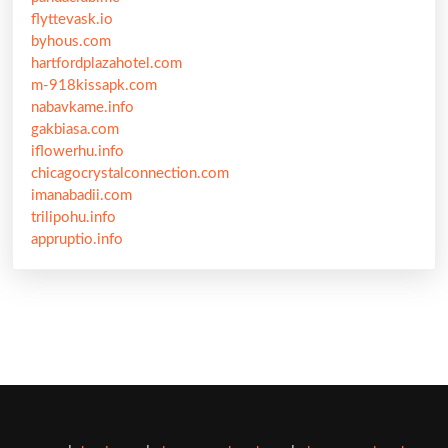
flyttevask.io
byhous.com
hartfordplazahotel.com
m-918kissapk.com
nabavkame.info
gakbiasa.com
iflowerhu.info
chicagocrystalconnection.com
imanabadii.com
trilipohu.info
appruptio.info