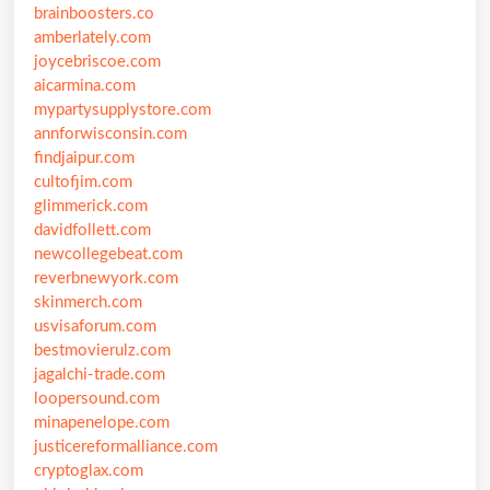
brainboosters.co
amberlately.com
joycebriscoe.com
aicarmina.com
mypartysupplystore.com
annforwisconsin.com
findjaipur.com
cultofjim.com
glimmerick.com
davidfollett.com
newcollegebeat.com
reverbnewyork.com
skinmerch.com
usvisaforum.com
bestmovierulz.com
jagalchi-trade.com
loopersound.com
minapenelope.com
justicereformalliance.com
cryptoglax.com