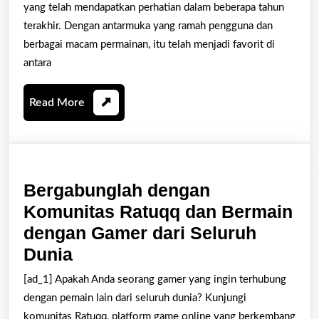
Gocengqq:
yang telah mendapatkan perhatian dalam beberapa tahun
Melihat
terakhir. Dengan antarmuka yang ramah pengguna dan
lebih
berbagai macam permainan, itu telah menjadi favorit di
antara
dekat
pada
Read
Read More
platform
More
perjudian
online
yang
Bergabunglah dengan
populer
Komunitas Ratuqq dan Bermain
dengan Gamer dari Seluruh
Bergabunglah
Dunia
dengan
[ad_1] Apakah Anda seorang gamer yang ingin terhubung
Komunitas
dengan pemain lain dari seluruh dunia? Kunjungi
Ratuqq
komunitas Ratuqq, platform game online yang berkembang