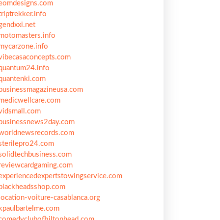
eomdesigns.com
triptrekker.info
gendxxi.net
motomasters.info
mycarzone.info
vibecasaconcepts.com
quantum24.info
quantenki.com
businessmagazineusa.com
medicwellcare.com
vidsmall.com
businessnews2day.com
worldnewsrecords.com
sterilepro24.com
solidtechbusiness.com
reviewcardgaming.com
experiencedexpertstowingservice.com
blackheadsshop.com
location-voiture-casablanca.org
kpaulbartelme.com
comedyclubofhiltonhead.com