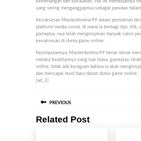
kemenangan dan kekalahan. Hal ini membuatnya me
yang sering menganggapnya sebagai panutan dala
Kesuksesan Masterdomino99 dalam permainan domi
platform media sosial, di mana ia berbagi tips, trik
gameplay-nya telah menginspirasi banyak calon p
kesuksesan di dunia game online.
Kesimpulannya, Masterdomino99 benar-benar mend
melalui keahliannya yang luar biasa, gameplay strat
online, tidak ada keraguan bahwa ia akan menginsp
dan mencapai level baru dalam dunia game online.
[ad_2]
Post
PREVIOUS
navigation
Related Post
Previous
post: