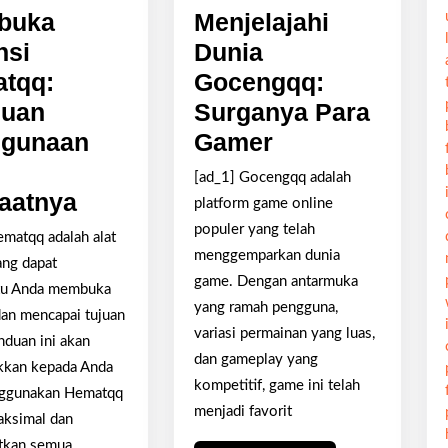
buka
Menjelajahi
nsi
Dunia
tqq:
Gocengqq:
duan
Surganya Para
Menjelajahi
gunaan
Gamer
Dunia
[ad_1] Gocengqq adalah
Membuka
Gocengqq:
aatnya
platform game online
Potensi
Surganya
populer yang telah
ematqq adalah alat
Hematqq:
Para
menggemparkan dunia
ng dapat
game. Dengan antarmuka
Panduan
Gamer
u Anda membuka
yang ramah pengguna,
Penggunaan
dan mencapai tujuan
variasi permainan yang luas,
nduan ini akan
dan
dan gameplay yang
kkan kepada Anda
Manfaatnya
kompetitif, game ini telah
nggunakan Hematqq
menjadi favorit
aksimal dan
tkan semua