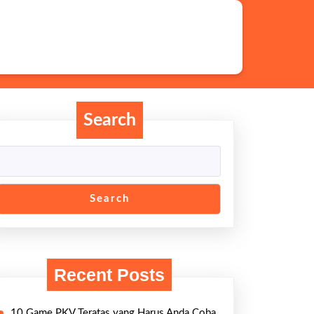
Search
Search
Recent Posts
10 Game PKV Teratas yang Harus Anda Coba