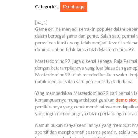
2024
Categories:
Dominoqq
[ad_1]
Game online menjadi semakin populer dalam beberap
dalam berbagai game dan genre. Salah satu permai
permainan klasik yang telah menjadi favorit sela
domino online tidak lain adalah Masterdomino99.
Masterdomino99, juga dikenal sebagai Raja Permai
dengan keterampilannya yang luar biasa dan gamepl
Masterdomino99 telah mendedikasikan waktu berj
untuk menjadi salah satu pemain terbaik di dunia.
Yang membedakan Masterdomino99 dari pemain lai
kemampuannya mengantisipasi gerakan
demo slot
pemikirannya yang cepat membuatnya mendapatkan 
yang ingin menantangnya dalam pertandingan head
Namun bukan hanya keahliannya yang membuat Mast
sportif dan menghormati sesama pemain, selalu men