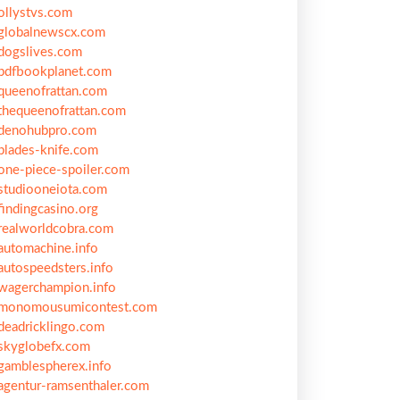
ollystvs.com
globalnewscx.com
dogslives.com
pdfbookplanet.com
queenofrattan.com
thequeenofrattan.com
denohubpro.com
blades-knife.com
one-piece-spoiler.com
studiooneiota.com
findingcasino.org
realworldcobra.com
automachine.info
autospeedsters.info
wagerchampion.info
monomousumicontest.com
deadricklingo.com
skyglobefx.com
gamblespherex.info
agentur-ramsenthaler.com