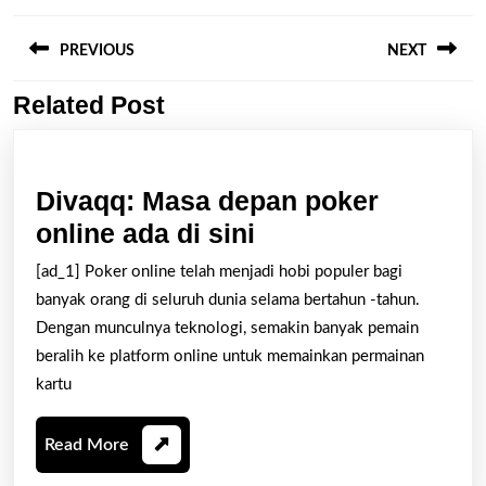
Post
navigation
PREVIOUS
NEXT
Related Post
Previous
Next
post:
post:
Divaqq: Masa depan poker
Divaqq:
online ada di sini
Masa
[ad_1] Poker online telah menjadi hobi populer bagi
depan
banyak orang di seluruh dunia selama bertahun -tahun.
poker
Dengan munculnya teknologi, semakin banyak pemain
online
beralih ke platform online untuk memainkan permainan
kartu
ada
di
Read
Read More
sini
More