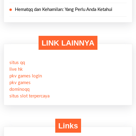
Hematqq dan Kehamilan: Yang Perlu Anda Ketahui
LINK LAINNYA
situs qq
live hk
pkv games login
pkv games
dominoqq
situs slot terpercaya
Links