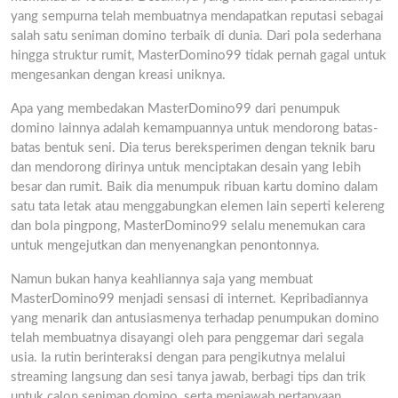
yang sempurna telah membuatnya mendapatkan reputasi sebagai
salah satu seniman domino terbaik di dunia. Dari pola sederhana
hingga struktur rumit, MasterDomino99 tidak pernah gagal untuk
mengesankan dengan kreasi uniknya.
Apa yang membedakan MasterDomino99 dari penumpuk
domino lainnya adalah kemampuannya untuk mendorong batas-
batas bentuk seni. Dia terus bereksperimen dengan teknik baru
dan mendorong dirinya untuk menciptakan desain yang lebih
besar dan rumit. Baik dia menumpuk ribuan kartu domino dalam
satu tata letak atau menggabungkan elemen lain seperti kelereng
dan bola pingpong, MasterDomino99 selalu menemukan cara
untuk mengejutkan dan menyenangkan penontonnya.
Namun bukan hanya keahliannya saja yang membuat
MasterDomino99 menjadi sensasi di internet. Kepribadiannya
yang menarik dan antusiasmenya terhadap penumpukan domino
telah membuatnya disayangi oleh para penggemar dari segala
usia. Ia rutin berinteraksi dengan para pengikutnya melalui
streaming langsung dan sesi tanya jawab, berbagi tips dan trik
untuk calon seniman domino, serta menjawab pertanyaan