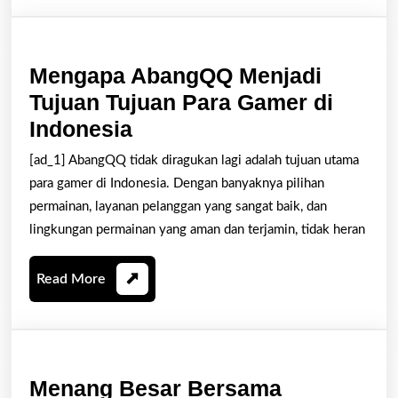
Mengapa AbangQQ Menjadi
Tujuan Tujuan Para Gamer di
Mengapa
Indonesia
AbangQQ
[ad_1] AbangQQ tidak diragukan lagi adalah tujuan utama
Menjadi
para gamer di Indonesia. Dengan banyaknya pilihan
Tujuan
permainan, layanan pelanggan yang sangat baik, dan
Tujuan
lingkungan permainan yang aman dan terjamin, tidak heran
Para
Read
Read More
Gamer
More
di
Indonesia
Menang Besar Bersama