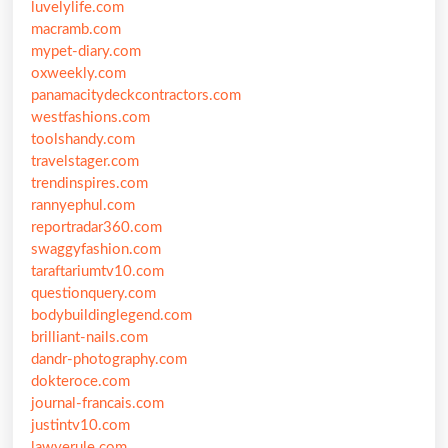
luvelylife.com
macramb.com
mypet-diary.com
oxweekly.com
panamacitydeckcontractors.com
westfashions.com
toolshandy.com
travelstager.com
trendinspires.com
rannyephul.com
reportradar360.com
swaggyfashion.com
taraftariumtv10.com
questionquery.com
bodybuildinglegend.com
brilliant-nails.com
dandr-photography.com
dokteroce.com
journal-francais.com
justintv10.com
lawyerule.com