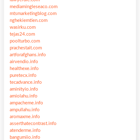
mediamingleseaco.com
mtsmarketingblog.com
nghekiemtien.com
wasirku.com
tejas24.com
poolturbo.com
prachestait.com
artforafghans.info
airvendio.info
healthexe.info
puretecx.info
tecadvance.info
aminityio.info
amiolahu.info
ampacheme.info
ampullahu.info
aromaxme.info
asserthatecontrast.info
atenderme.info
bangumiio.info