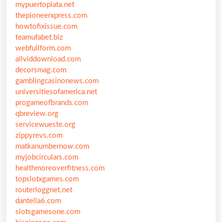
mypuertoplata.net
thepioneerxpress.com
howtofixissue.com
teamufabet.biz
webfullform.com
allviddownload.com
decorsmag.com
gamblingcasinonews.com
universitiesofamerica.net
progameofbrands.com
qbreview.org
servicewueste.org
zippyrevs.com
matkanumbernow.com
myjobcirculars.com
healthmoreoverfitness.com
topslotxgames.com
routerloggnet.net
dantella6.com
slotsgamesone.com