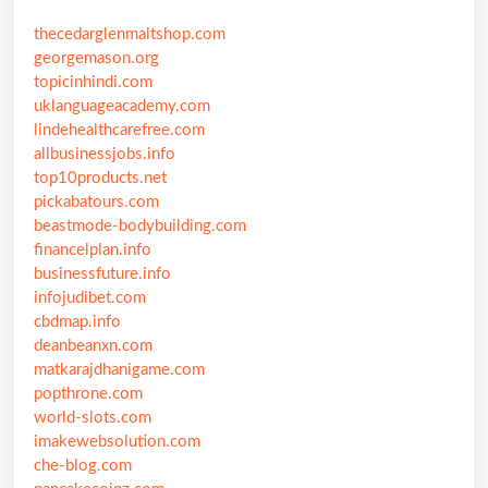
thecedarglenmaltshop.com
georgemason.org
topicinhindi.com
uklanguageacademy.com
lindehealthcarefree.com
allbusinessjobs.info
top10products.net
pickabatours.com
beastmode-bodybuilding.com
financelplan.info
businessfuture.info
infojudibet.com
cbdmap.info
deanbeanxn.com
matkarajdhanigame.com
popthrone.com
world-slots.com
imakewebsolution.com
che-blog.com