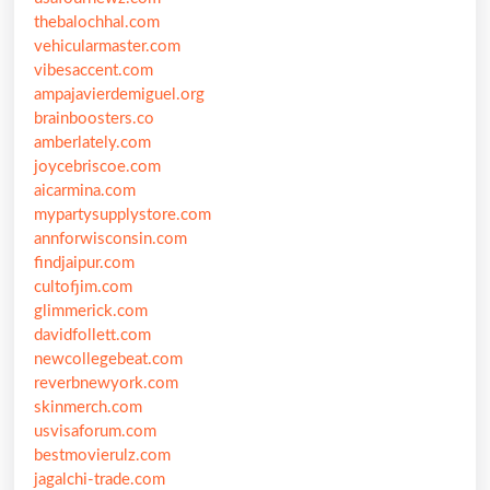
thebalochhal.com
vehicularmaster.com
vibesaccent.com
ampajavierdemiguel.org
brainboosters.co
amberlately.com
joycebriscoe.com
aicarmina.com
mypartysupplystore.com
annforwisconsin.com
findjaipur.com
cultofjim.com
glimmerick.com
davidfollett.com
newcollegebeat.com
reverbnewyork.com
skinmerch.com
usvisaforum.com
bestmovierulz.com
jagalchi-trade.com