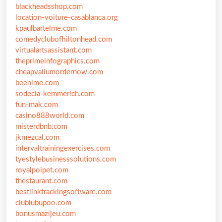
blackheadsshop.com
location-voiture-casablanca.org
kpaulbartelme.com
comedyclubofhiltonhead.com
virtualartsassistant.com
theprimeinfographics.com
cheapvaliumordernow.com
beenime.com
sodecia-kemmerich.com
fun-mak.com
casino888world.com
misterdbnb.com
jkmezcal.com
intervaltrainingexercises.com
tyestylebusinesssolutions.com
royalpoipet.com
thestaurant.com
bestlinktrackingsoftware.com
clublubupoo.com
bonusmazijeu.com