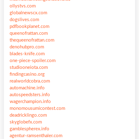
ollystvs.com
globalnewscx.com
dogslives.com
pdfbookplanet.com
queenofrattan.com
thequeenofrattan.com
denohubpro.com
blades-knife.com
one-piece-spoiler.com
studiooneiota.com
findingcasino.org
realworldcobra.com
automachine.info
autospeedsters.info
wagerchampion.info
monomousumicontest.com
deadricklingo.com
skyglobefx.com
gamblespherex.info
agentur-ramsenthaler.com