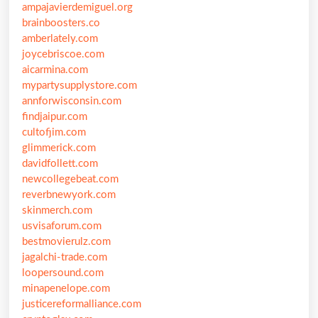
ampajavierdemiguel.org
brainboosters.co
amberlately.com
joycebriscoe.com
aicarmina.com
mypartysupplystore.com
annforwisconsin.com
findjaipur.com
cultofjim.com
glimmerick.com
davidfollett.com
newcollegebeat.com
reverbnewyork.com
skinmerch.com
usvisaforum.com
bestmovierulz.com
jagalchi-trade.com
loopersound.com
minapenelope.com
justicereformalliance.com