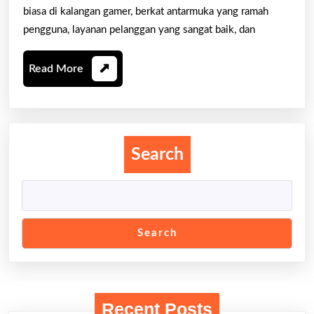
Datu
biasa di kalangan gamer, berkat antarmuka yang ramah
Pen
pengguna, layanan pelanggan yang sangat baik, dan
di
Read
Read More
Bali
More
Plat
Gam
Onli
Search
Popu
Search
Recent Posts