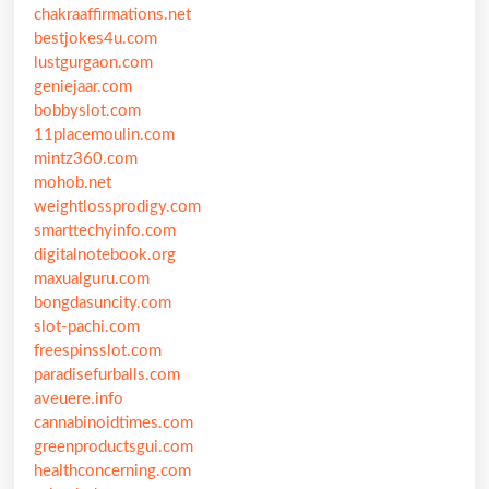
chakraaffirmations.net
bestjokes4u.com
lustgurgaon.com
geniejaar.com
bobbyslot.com
11placemoulin.com
mintz360.com
mohob.net
weightlossprodigy.com
smarttechyinfo.com
digitalnotebook.org
maxualguru.com
bongdasuncity.com
slot-pachi.com
freespinsslot.com
paradisefurballs.com
aveuere.info
cannabinoidtimes.com
greenproductsgui.com
healthconcerning.com