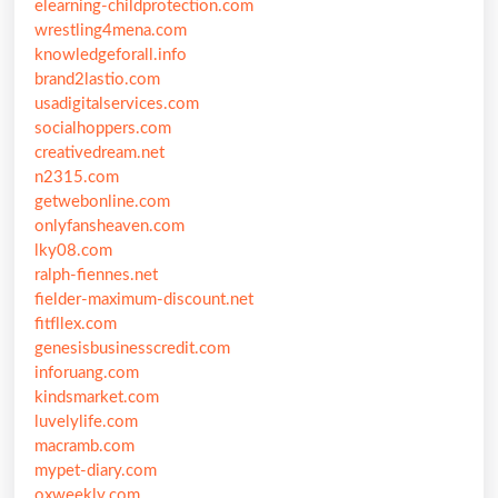
elearning-childprotection.com
wrestling4mena.com
knowledgeforall.info
brand2lastio.com
usadigitalservices.com
socialhoppers.com
creativedream.net
n2315.com
getwebonline.com
onlyfansheaven.com
lky08.com
ralph-fiennes.net
fielder-maximum-discount.net
fitfllex.com
genesisbusinesscredit.com
inforuang.com
kindsmarket.com
luvelylife.com
macramb.com
mypet-diary.com
oxweekly.com