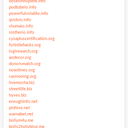
dosellinfoplete.info
podtubeio.info
powerfulvolatile.info
qvidsio.info
shumaio.info
slotherio.info
cysapluscertification.org
fortnitehacks.org
loginsearch.org
aodecor.org
donorsmatch.org
nowtimes.org
casinoeing.org
livemocha.biz
streetlife.biz
hyves.biz
enoughinfo.net
pinhive.net
warnabet.net
bollym4u.me
bolly2tollyblog.me