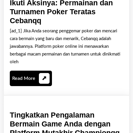
Ikuti Aksinya: Permainan dan
Turnamen Poker Teratas
Ikuti
Cebanqq
Aksinya:
[ad_1] Jika Anda seorang penggemar poker dan mencari
Permainan
cara bermain yang baru dan menarik, Cebanqq adalah
dan
jawabannya. Platform poker online ini menawarkan
Turnamen
berbagai macam permainan dan turnamen untuk dinikmati
oleh
Poker
Teratas
Read
Read More
Cebanqq
More
Tingkatkan Pengalaman
Bermain Game Anda dengan
Tin
Platform Mutakhir Championqq