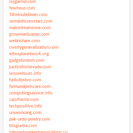
rojgarind.com
fewhour.com
18minutetimer.com
semanticseostars.com
mainstreamzone.com
growmarijuanas.com
webnshare.com
overlygeneralization.com
ethiopianetwork.org
gadgetsmesh.com
justicefornevada.com
leisuretours.info
hellotbsbro.com
farmandpetscare.com
computingservice.info
caiofracini.com
techpositive.info
unseonrang.com
pak-urdu-poetry.com
blogcetra.com
internetmarketingsolutions.co