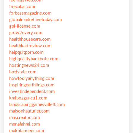
feelingswed.com
firecabal.com
forbessmagazine.com
globalmarketlivetoday.com
gpl-license.com
grow2every.com
healthhousecare.com
healthkartreview.com
helpquitporn.com
highqualitybanknote.com
hostingnews24.com
hottstyle.com
howtodiyanything.com
inspiringearthlings.com
investindependent.com
kralbozguncu1.com
landscapinggainesvillefl.com
maisonhauturier.com
mascreator.com
menafahmi.com
mukhtarmeer.com