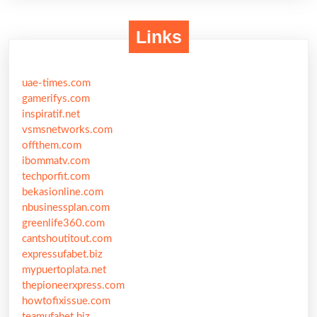
Links
uae-times.com
gamerifys.com
inspiratif.net
vsmsnetworks.com
offthem.com
ibommatv.com
techporfit.com
bekasionline.com
nbusinessplan.com
greenlife360.com
cantshoutitout.com
expressufabet.biz
mypuertoplata.net
thepioneerxpress.com
howtofixissue.com
teamufabet.biz