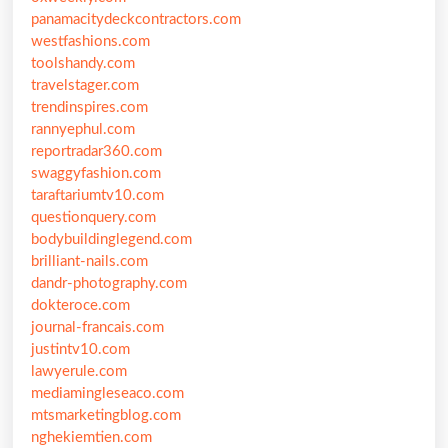
panamacitydeckcontractors.com
westfashions.com
toolshandy.com
travelstager.com
trendinspires.com
rannyephul.com
reportradar360.com
swaggyfashion.com
taraftariumtv10.com
questionquery.com
bodybuildinglegend.com
brilliant-nails.com
dandr-photography.com
dokteroce.com
journal-francais.com
justintv10.com
lawyerule.com
mediamingleseaco.com
mtsmarketingblog.com
nghekiemtien.com