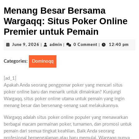
Menang Besar Bersama
Wargaqq: Situs Poker Online
Premier untuk Pemain
June
admin
June 9, 2026
|
admin
|
0 Comment
|
12:40 pm
9,
2026
Categories:
Dominoqq
[ad_1]
Apakah Anda seorang penggemar poker yang mencari situs
poker online baru dan menarik untuk dimainkan? Kunjungi
Wargaqq, situs poker online utama untuk pemain yang ingin
menang besar dan bersenang-senang saat melakukannya.
Wargaqq adalah situs poker online populer yang menawarkan
berbagai macam permainan poker, turnamen, dan promosi untuk
pemain dari semua tingkat keahlian. Baik Anda seorang
profesional berpengalaman atau baru memulai, Wargaqq punya