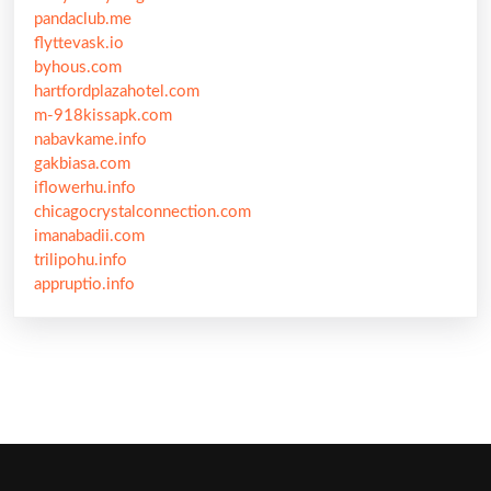
pandaclub.me
flyttevask.io
byhous.com
hartfordplazahotel.com
m-918kissapk.com
nabavkame.info
gakbiasa.com
iflowerhu.info
chicagocrystalconnection.com
imanabadii.com
trilipohu.info
appruptio.info