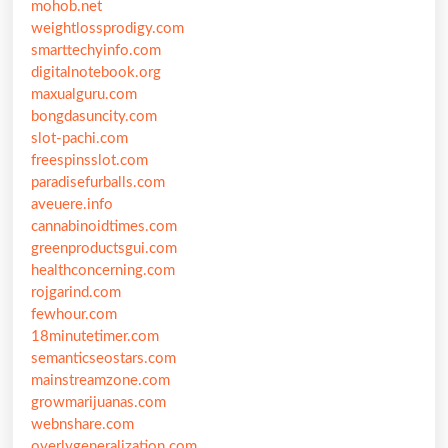
mohob.net
weightlossprodigy.com
smarttechyinfo.com
digitalnotebook.org
maxualguru.com
bongdasuncity.com
slot-pachi.com
freespinsslot.com
paradisefurballs.com
aveuere.info
cannabinoidtimes.com
greenproductsgui.com
healthconcerning.com
rojgarind.com
fewhour.com
18minutetimer.com
semanticseostars.com
mainstreamzone.com
growmarijuanas.com
webnshare.com
overlygeneralization.com