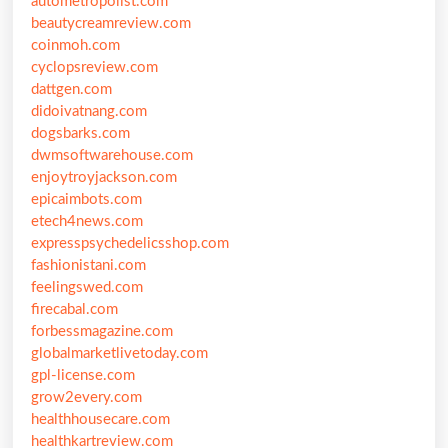
autometropolist.com
beautycreamreview.com
coinmoh.com
cyclopsreview.com
dattgen.com
didoivatnang.com
dogsbarks.com
dwmsoftwarehouse.com
enjoytroyjackson.com
epicaimbots.com
etech4news.com
expresspsychedelicsshop.com
fashionistani.com
feelingswed.com
firecabal.com
forbessmagazine.com
globalmarketlivetoday.com
gpl-license.com
grow2every.com
healthhousecare.com
healthkartreview.com