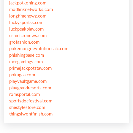
jackpotkoning.com
modlinknetworks.com
longtimenewz.com
luckysportss.com
luckpeakplay.com
usamicronews.com
grofashion.com
pokemongoevolutioncalc.com
phishingbase.com
racegamings.com
primejackpotstay.com
pokugaa.com
playvaultgame.com
playgrandresorts.com
romsportal.com
sportsdocfestival.com
shestylestore.com
thingsiwontfinish.com