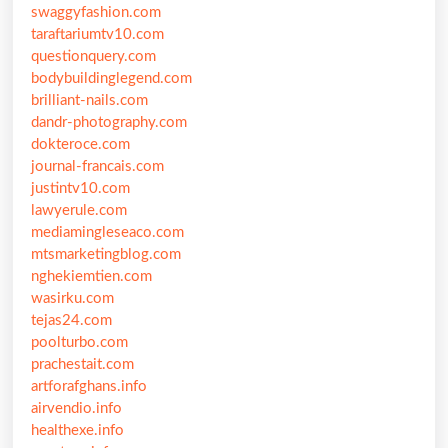
swaggyfashion.com
taraftariumtv10.com
questionquery.com
bodybuildinglegend.com
brilliant-nails.com
dandr-photography.com
dokteroce.com
journal-francais.com
justintv10.com
lawyerule.com
mediamingleseaco.com
mtsmarketingblog.com
nghekiemtien.com
wasirku.com
tejas24.com
poolturbo.com
prachestait.com
artforafghans.info
airvendio.info
healthexe.info