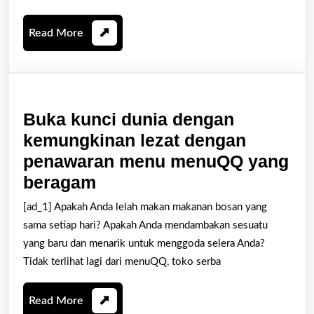
online
Read
Read More
dengan
More
badai
Buka kunci dunia dengan
kemungkinan lezat dengan
penawaran menu menuQQ yang
Buka
beragam
kunci
[ad_1] Apakah Anda lelah makan makanan bosan yang
dunia
sama setiap hari? Apakah Anda mendambakan sesuatu
dengan
yang baru dan menarik untuk menggoda selera Anda?
kemungkinan
Tidak terlihat lagi dari menuQQ, toko serba
lezat
Read
Read More
dengan