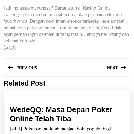
Jadi mengapa menunggu? Daftar akun di Kasino Online
Gocengqq hari ini dan mulailah memainkan permainan kasino
favorit Anda. Dengan komitmen mereka terhadap keselamatan
pemain dan peluang menarik untuk menang besar, Anda tidak
akan pernah ingin bermain di tempat lain. Semoga beruntung dan
selamat bermain!
[ad_2]
Post
navigation
PREVIOUS
NEXT
Related Post
Previous
Next
post:
post:
WedeQQ: Masa Depan Poker
WedeQQ:
Online Telah Tiba
Masa
[ad_1] Poker online telah menjadi hobi populer bagi