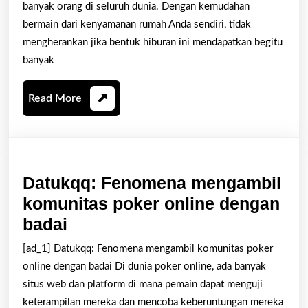
Depan
banyak orang di seluruh dunia. Dengan kemudahan
Poker
bermain dari kenyamanan rumah Anda sendiri, tidak
Online
mengherankan jika bentuk hiburan ini mendapatkan begitu
banyak
Telah
Tiba
Read
Read More
More
Datukqq: Fenomena mengambil
komunitas poker online dengan
Datukqq:
badai
Fenomena
[ad_1] Datukqq: Fenomena mengambil komunitas poker
mengambil
online dengan badai Di dunia poker online, ada banyak
komunitas
situs web dan platform di mana pemain dapat menguji
poker
keterampilan mereka dan mencoba keberuntungan mereka