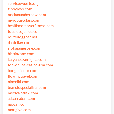
servicewueste.org
zippyrevs.com
matkanumbernow.com
myjobcirculars.com
healthmoreoverfitness.com
topslotxgames.com
routerloggnet.net
dantella6.com
slotsgamesone.com
hispinzone.com
kalyanbazarnights.com
top-online-casino-usa.com
honghuidoor.com
flowingtravel.com
nineniki.com
brandiospecialists.com
medicalcare7.com
adtennaball.com
nabzah.com
mongive.com