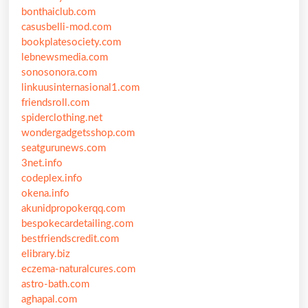
bonthaiclub.com
casusbelli-mod.com
bookplatesociety.com
lebnewsmedia.com
sonosonora.com
linkuusinternasional1.com
friendsroll.com
spiderclothing.net
wondergadgetsshop.com
seatgurunews.com
3net.info
codeplex.info
okena.info
akunidpropokerqq.com
bespokecardetailing.com
bestfriendscredit.com
elibrary.biz
eczema-naturalcures.com
astro-bath.com
aghapal.com