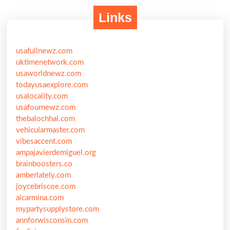
Links
usafullnewz.com
uktimenetwork.com
usaworldnewz.com
todayusaexplore.com
usalocality.com
usafournewz.com
thebalochhal.com
vehicularmaster.com
vibesaccent.com
ampajavierdemiguel.org
brainboosters.co
amberlately.com
joycebriscoe.com
aicarmina.com
mypartysupplystore.com
annforwisconsin.com