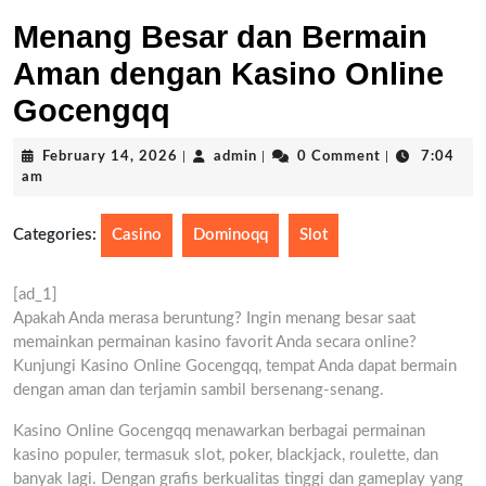
Menang Besar dan Bermain
Aman dengan Kasino Online
Gocengqq
February
admin
February 14, 2026
|
admin
|
0 Comment
|
7:04
14,
am
2026
Categories:
Casino
Dominoqq
Slot
[ad_1]
Apakah Anda merasa beruntung? Ingin menang besar saat
memainkan permainan kasino favorit Anda secara online?
Kunjungi Kasino Online Gocengqq, tempat Anda dapat bermain
dengan aman dan terjamin sambil bersenang-senang.
Kasino Online Gocengqq menawarkan berbagai permainan
kasino populer, termasuk slot, poker, blackjack, roulette, dan
banyak lagi. Dengan grafis berkualitas tinggi dan gameplay yang