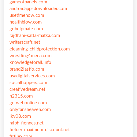
gameofpanels.com
androidappsdownloader.com
usetimenow.com
healthblow.com
gohelpmate.com
rajdhani-satta-matka.com
writerscraft.net
elearning-childprotection.com
wrestling4mena.com
knowledgeforall.info
brand2lastio.com
usadigitalservices.com
socialhoppers.com
creativedream.net
n2315.com
getwebonline.com
onlyfansheaven.com
lky08.com
ralph-fiennes.net
fielder-maximum-discount.net
fitfllex.com