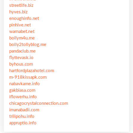
streetlife.biz
hyves.biz
enoughinfo.net
pinhive.net
warnabet.net
bollym4u.me
bolly2tollyblog.me
pandaclub.me
flyttevask.io
byhous.com
hartfordplazahotel.com
m-918kissapk.com
nabavkame.info
gakbiasa.com
iflowerhu.info
chicagocrystalconnection.com
imanabadii.com
trilipohu.info
appruptio.info