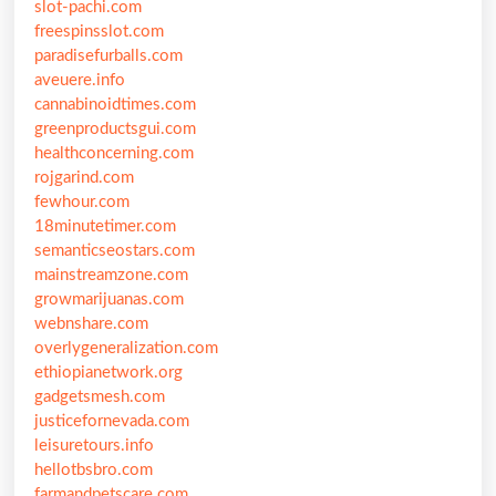
slot-pachi.com
freespinsslot.com
paradisefurballs.com
aveuere.info
cannabinoidtimes.com
greenproductsgui.com
healthconcerning.com
rojgarind.com
fewhour.com
18minutetimer.com
semanticseostars.com
mainstreamzone.com
growmarijuanas.com
webnshare.com
overlygeneralization.com
ethiopianetwork.org
gadgetsmesh.com
justicefornevada.com
leisuretours.info
hellotbsbro.com
farmandpetscare.com