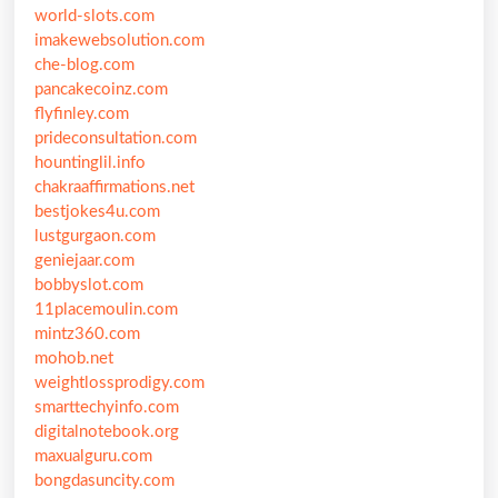
world-slots.com
imakewebsolution.com
che-blog.com
pancakecoinz.com
flyfinley.com
prideconsultation.com
hountinglil.info
chakraaffirmations.net
bestjokes4u.com
lustgurgaon.com
geniejaar.com
bobbyslot.com
11placemoulin.com
mintz360.com
mohob.net
weightlossprodigy.com
smarttechyinfo.com
digitalnotebook.org
maxualguru.com
bongdasuncity.com