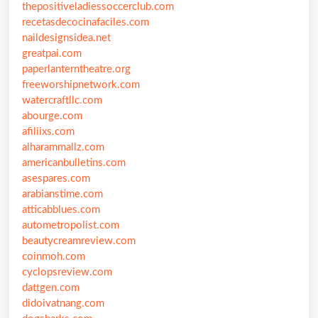
thepositiveladiessoccerclub.com
recetasdecocinafaciles.com
naildesignsidea.net
greatpai.com
paperlanterntheatre.org
freeworshipnetwork.com
watercraftllc.com
abourge.com
afiliixs.com
alharammallz.com
americanbulletins.com
asespares.com
arabianstime.com
atticabblues.com
autometropolist.com
beautycreamreview.com
coinmoh.com
cyclopsreview.com
dattgen.com
didoivatnang.com