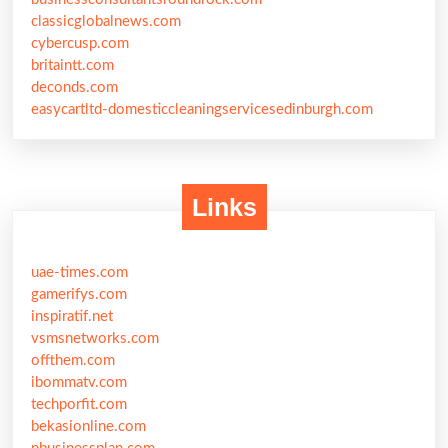
classicglobalnews.com
cybercusp.com
britaintt.com
deconds.com
easycartltd-domesticcleaningservicesedinburgh.com
Links
uae-times.com
gamerifys.com
inspiratif.net
vsmsnetworks.com
offthem.com
ibommatv.com
techporfit.com
bekasionline.com