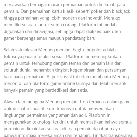
menawarkan berbagai macam permainan untuk dinikmati para
pemain. Dari permainan kartu klasik seperti poker dan blackjack
hingga permainan yang lebih modern dan inovatif, Menuqq
memiliki sesuatu untuk semua orang. Platform ini mudah
digunakan dan dinavigasi, sehingga dapat diakses baik oleh
gamer berpengalaman maupun pendatang baru.
Salah satu alasan Menuqq menjadi begitu populer adalah
fokusnya pada interaksi sosial. Platform ini memungkinkan
pemain untuk terhubung dengan teman dan pemain lain dari
seluruh dunia, menambah tingkat kegembiraan dan persaingan
baru pada permainan. Aspek sosial ini telah membantu Menuqq
menonjol dari platform game online lainnya dan telah menarik
banyak pemain yang berdedikasi dan setia.
Alasan lain mengapa Menuqq menjadi tren terpanas dalam game
online saat ini adalah komitmennya untuk menyediakan
lingkungan permainan yang aman dan adil. Platform ini
menggunakan teknologi terkini untuk memastikan bahwa semua
permainan dimainkan secara adil dan pemain dapat percaya
bahwa informasi mereka aman dan terjamin. Tingkat transparansi