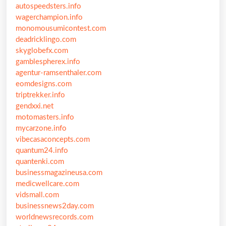
autospeedsters.info
wagerchampion.info
monomousumicontest.com
deadricklingo.com
skyglobefx.com
gamblespherex.info
agentur-ramsenthaler.com
eomdesigns.com
triptrekker.info
gendxxi.net
motomasters.info
mycarzone.info
vibecasaconcepts.com
quantum24.info
quantenki.com
businessmagazineusa.com
medicwellcare.com
vidsmall.com
businessnews2day.com
worldnewsrecords.com