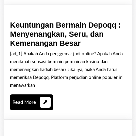
Keuntungan Bermain Depoqq :
Menyenangkan, Seru, dan
Keuntungan
Kemenangan Besar
Bermain
[ad_1] Apakah Anda penggemar judi online? Apakah Anda
Depoqq
menikmati sensasi bermain permainan kasino dan
:
memenangkan hadiah besar? Jika iya, maka Anda harus
Menyenangkan
memeriksa Depoqq. Platform perjudian online populer ini
menawarkan
Seru,
dan
Read
Read More
Kemenangan
More
Besar