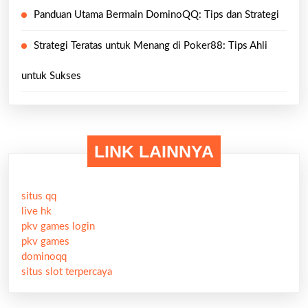
Panduan Utama Bermain DominoQQ: Tips dan Strategi
Strategi Teratas untuk Menang di Poker88: Tips Ahli
untuk Sukses
LINK LAINNYA
situs qq
live hk
pkv games login
pkv games
dominoqq
situs slot terpercaya