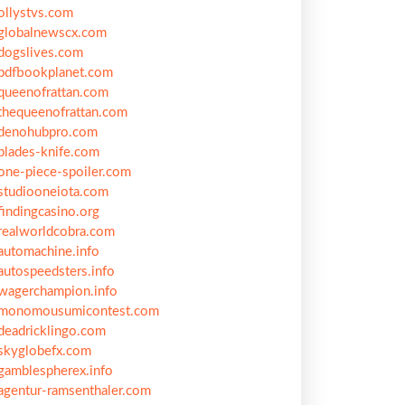
ollystvs.com
globalnewscx.com
dogslives.com
pdfbookplanet.com
queenofrattan.com
thequeenofrattan.com
denohubpro.com
blades-knife.com
one-piece-spoiler.com
studiooneiota.com
findingcasino.org
realworldcobra.com
automachine.info
autospeedsters.info
wagerchampion.info
monomousumicontest.com
deadricklingo.com
skyglobefx.com
gamblespherex.info
agentur-ramsenthaler.com