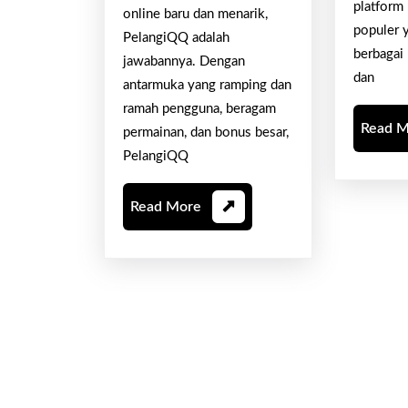
platform 
adalah
online baru dan menarik,
populer 
PelangiQQ adalah
Tempat
berbagai
jawabannya. Dengan
yang
dan
antarmuka yang ramping dan
Cocok
ramah pengguna, beragam
untuk
Read 
permainan, dan bonus besar,
Pemain
PelangiQQ
Poker
Read
Read More
More