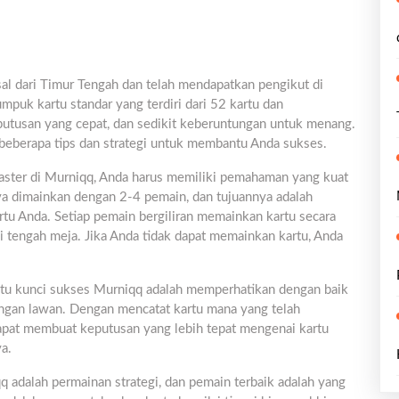
al dari Timur Tengah dan telah mendapatkan pengikut di
mpuk kartu standar yang terdiri dari 52 kartu dan
utusan yang cepat, dan sedikit keberuntungan untuk menang.
 beberapa tips dan strategi untuk membantu Anda sukses.
aster di Murniqq, Anda harus memiliki pemahaman yang kuat
ya dimainkan dengan 2-4 pemain, dan tujuannya adalah
u Anda. Setiap pemain bergiliran memainkan kartu secara
 di tengah meja. Jika Anda tidak dapat memainkan kartu, Anda
satu kunci sukses Murniqq adalah memperhatikan dengan baik
tangan lawan. Dengan mencatat kartu mana yang telah
apat membuat keputusan yang lebih tepat mengenai kartu
a.
q adalah permainan strategi, dan pemain terbaik adalah yang