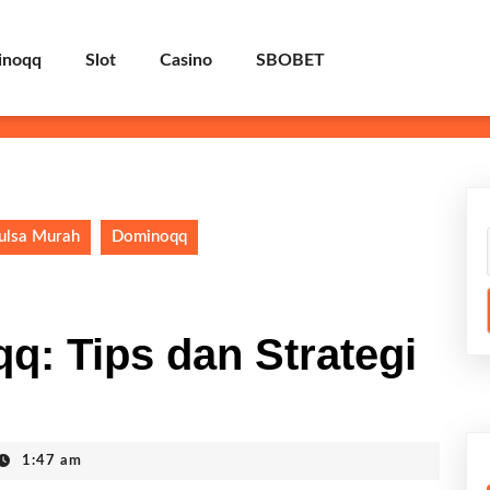
inoqq
Slot
Casino
SBOBET
Pulsa Murah
Dominoqq
q: Tips dan Strategi
1:47 am