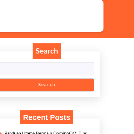
Search
Search
Recent Posts
Panduan Utama Bermain DominoQQ: Tips