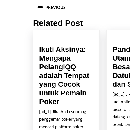
Post
PREVIOUS
navigation
Related Post
Previous
post:
Ikuti Aksinya:
Pan
Mengapa
Utam
PelangiQQ
Besa
adalah Tempat
Datu
yang Cocok
dan 
untuk Pemain
[ad_1] J
Ikuti
Poker
judi onl
Aksinya:
besar di
[ad_1] Jika Anda seorang
Mengapa
datang k
penggemar poker yang
tepat. D
PelangiQQ
mencari platform poker