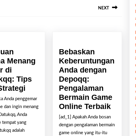
NEXT
Next
post:
duan
Bebaskan
a Menang
Keberuntungan
r di
Anda dengan
kqq: Tips
Depoqq:
Panduan
Strategi
Pengalaman
Utama
Bermain Game
ika Anda penggemar
Menang
Bebas
Online Terbaik
ine dan ingin menang
Besar
Keber
 Datukqq, Anda
[ad_1] Apakah Anda bosan
di
Anda
e tempat yang
dengan pengalaman bermain
atukqq adalah
Datukqq:
denga
game online yang itu-itu