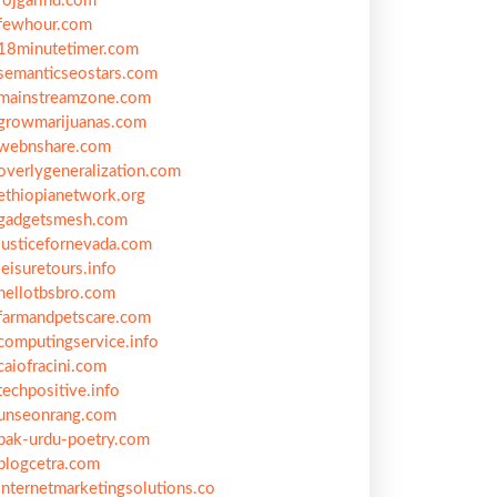
rojgarind.com
fewhour.com
18minutetimer.com
semanticseostars.com
mainstreamzone.com
growmarijuanas.com
webnshare.com
overlygeneralization.com
ethiopianetwork.org
gadgetsmesh.com
justicefornevada.com
leisuretours.info
hellotbsbro.com
farmandpetscare.com
computingservice.info
caiofracini.com
techpositive.info
unseonrang.com
pak-urdu-poetry.com
blogcetra.com
internetmarketingsolutions.co