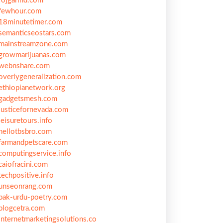
rojgarind.com
fewhour.com
18minutetimer.com
semanticseostars.com
mainstreamzone.com
growmarijuanas.com
webnshare.com
overlygeneralization.com
ethiopianetwork.org
gadgetsmesh.com
justicefornevada.com
leisuretours.info
hellotbsbro.com
farmandpetscare.com
computingservice.info
caiofracini.com
techpositive.info
unseonrang.com
pak-urdu-poetry.com
blogcetra.com
internetmarketingsolutions.co