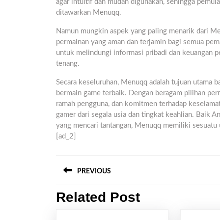
agar intuitif dan mudah digunakan, sehingga pemu
ditawarkan Menuqq.
Namun mungkin aspek yang paling menarik dari Me
permainan yang aman dan terjamin bagi semua pema
untuk melindungi informasi pribadi dan keuangan
tenang.
Secara keseluruhan, Menuqq adalah tujuan utama 
bermain game terbaik. Dengan beragam pilihan perm
ramah pengguna, dan komitmen terhadap keselamat
gamer dari segala usia dan tingkat keahlian. Baik 
yang mencari tantangan, Menuqq memiliki sesuatu
[ad_2]
Post
PREVIOUS
navigation
Related Post
Previous
post: