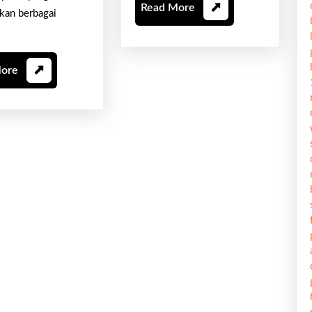
perlu
Read
Read More
an berbagai
More
Anda
ketahui
Read
More
More