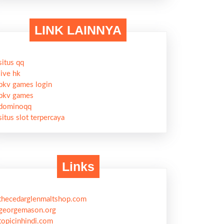
LINK LAINNYA
situs qq
live hk
pkv games login
pkv games
dominoqq
situs slot terpercaya
Links
thecedarglenmaltshop.com
georgemason.org
topicinhindi.com