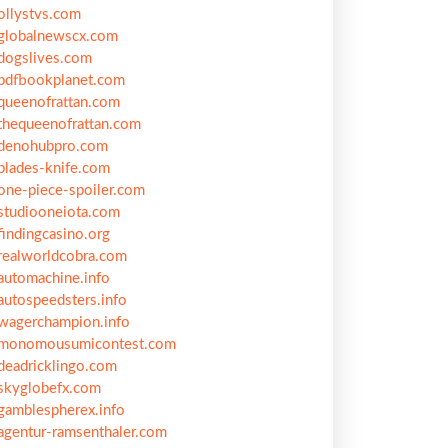
ollystvs.com
globalnewscx.com
dogslives.com
pdfbookplanet.com
queenofrattan.com
thequeenofrattan.com
denohubpro.com
blades-knife.com
one-piece-spoiler.com
studiooneiota.com
findingcasino.org
realworldcobra.com
automachine.info
autospeedsters.info
wagerchampion.info
monomousumicontest.com
deadricklingo.com
skyglobefx.com
gamblespherex.info
agentur-ramsenthaler.com