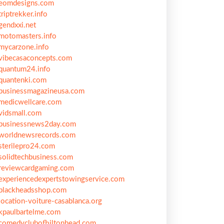
eomdesigns.com
triptrekker.info
gendxxi.net
motomasters.info
mycarzone.info
vibecasaconcepts.com
quantum24.info
quantenki.com
businessmagazineusa.com
medicwellcare.com
vidsmall.com
businessnews2day.com
worldnewsrecords.com
sterilepro24.com
solidtechbusiness.com
reviewcardgaming.com
experiencedexpertstowingservice.com
blackheadsshop.com
location-voiture-casablanca.org
kpaulbartelme.com
comedyclubofhiltonhead.com