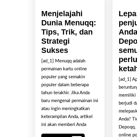
Menjelajahi
Lepa
Dunia Menuqq:
penju
Tips, Trik, dan
Anda
Strategi
Dep
Menjelajahi
Sukses
semu
Dunia
perl
[ad_1] Menuqq adalah
Menuqq:
keta
permainan kartu online
Tips,
populer yang semakin
[ad_1] A
Trik,
populer dalam beberapa
beruntun
tahun terakhir. Jika Anda
dan
memiliki
baru mengenal permainan ini
Strategi
berjudi d
atau ingin meningkatkan
melepask
Sukses
keterampilan Anda, artikel
Anda? Tid
ini akan memberi Anda
Depoqq, 
online p