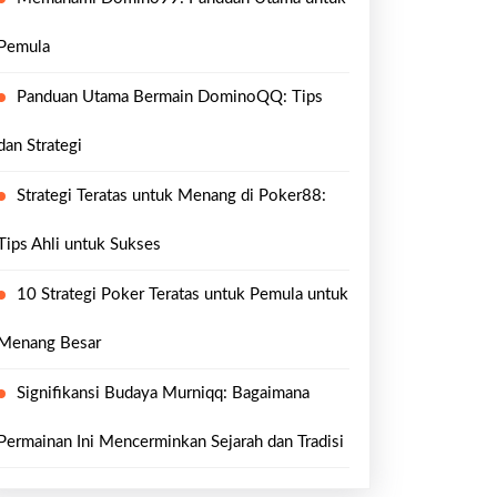
Pemula
Panduan Utama Bermain DominoQQ: Tips
dan Strategi
Strategi Teratas untuk Menang di Poker88:
Tips Ahli untuk Sukses
10 Strategi Poker Teratas untuk Pemula untuk
Menang Besar
Signifikansi Budaya Murniqq: Bagaimana
Permainan Ini Mencerminkan Sejarah dan Tradisi