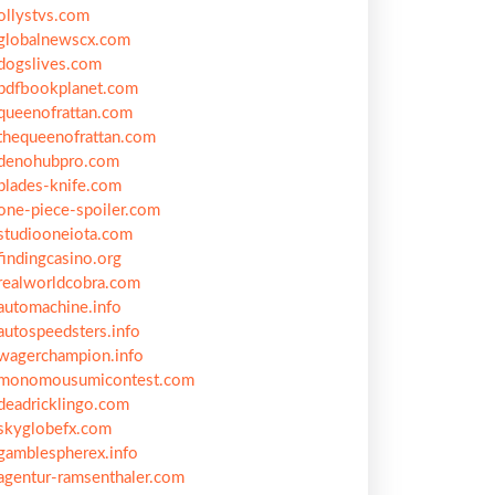
ollystvs.com
globalnewscx.com
dogslives.com
pdfbookplanet.com
queenofrattan.com
thequeenofrattan.com
denohubpro.com
blades-knife.com
one-piece-spoiler.com
studiooneiota.com
findingcasino.org
realworldcobra.com
automachine.info
autospeedsters.info
wagerchampion.info
monomousumicontest.com
deadricklingo.com
skyglobefx.com
gamblespherex.info
agentur-ramsenthaler.com