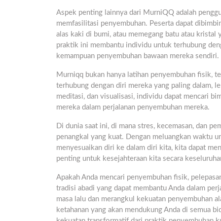
Aspek penting lainnya dari MurniQQ adalah penggun
memfasilitasi penyembuhan. Peserta dapat dibimbin
alas kaki di bumi, atau memegang batu atau kristal 
praktik ini membantu individu untuk terhubung d
kemampuan penyembuhan bawaan mereka sendiri.
Murniqq bukan hanya latihan penyembuhan fisik, tet
terhubung dengan diri mereka yang paling dalam, lel
meditasi, dan visualisasi, individu dapat mencari 
mereka dalam perjalanan penyembuhan mereka.
Di dunia saat ini, di mana stres, kecemasan, dan 
penangkal yang kuat. Dengan meluangkan waktu un
menyesuaikan diri ke dalam diri kita, kita dapat 
penting untuk kesejahteraan kita secara keseluruha
Apakah Anda mencari penyembuhan fisik, pelepasa
tradisi abadi yang dapat membantu Anda dalam pe
masa lalu dan merangkul kekuatan penyembuhan a
ketahanan yang akan mendukung Anda di semua bida
kekuatan transformatif dari praktik penyembuhan ku