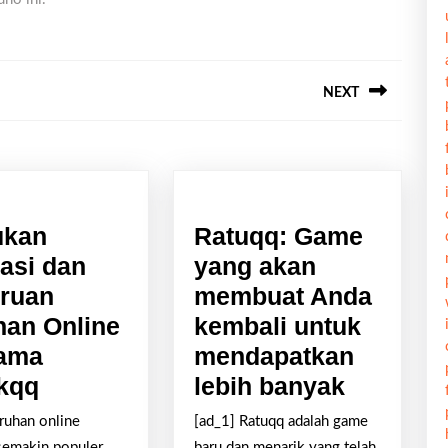
NEXT
Next
post:
ukan
Ratuqq: Game
asi dan
yang akan
ruan
membuat Anda
han Online
kembali untuk
ama
mendapatkan
Temukan
Ratuqq:
kqq
lebih banyak
Sensasi
Game
aruhan online
[ad_1] Ratuqq adalah game
dan
yang
semakin populer
baru dan menarik yang telah