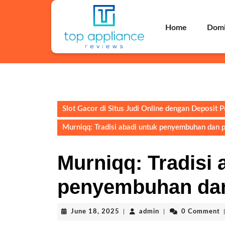
Skip
to
content
Home
Dom
Skip
to
content
Slot Gacor di Situs Judi Online dengan Deposit 
Murniqq: Tradisi abadi untuk penyembuhan dan
Murniqq: Tradisi 
penyembuhan da
June
admin
June 18, 2025
|
admin
|
0 Comment
|
18,