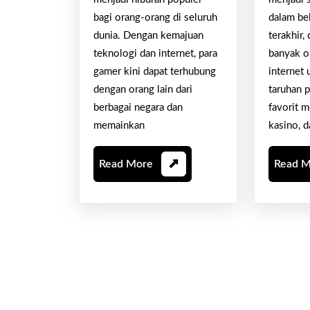
Online
bagi orang-orang di seluruh
dalam be
yang
dunia. Dengan kemajuan
terakhir
teknologi dan internet, para
banyak o
Mendebarkan
gamer kini dapat terhubung
internet
bersama
dengan orang lain dari
taruhan 
Ratuqq
berbagai negara dan
favorit 
memainkan
kasino, d
Read
Read More
Read 
More