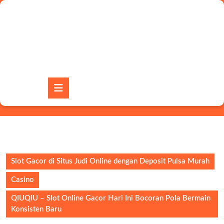
Skip
to
content
Skip
to
content
Open
Button
Slot Gacor di Situs Judi Online dengan Deposit Pulsa Murah
Casino
QIUQIU – Slot Online Gacor Hari Ini Bocoran Pola Bermain
Konsisten Baru