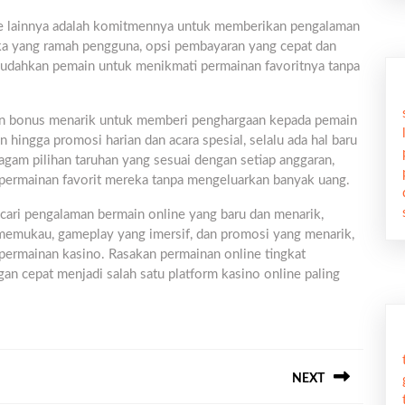
e lainnya adalah komitmennya untuk memberikan pengalaman
ka yang ramah pengguna, opsi pembayaran yang cepat dan
udahkan pemain untuk menikmati permainan favoritnya tanpa
dan bonus menarik untuk memberi penghargaan kepada pemain
 hingga promosi harian dan acara spesial, selalu ada hal baru
agam pilihan taruhan yang sesuai dengan setiap anggaran,
ermainan favorit mereka tanpa mengeluarkan banyak uang.
cari pengalaman bermain online yang baru dan menarik,
memukau, gameplay yang imersif, dan promosi yang menarik,
 permainan kasino. Rasakan permainan online tingkat
an cepat menjadi salah satu platform kasino online paling
NEXT