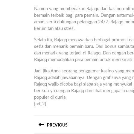
Namun yang membedakan Rajaqq dari kasino onlin
bermain terbaik bagi para pemain. Dengan antarmu
aman, serta dukungan pelanggan 24/7, Rajaqq mem
kerumitan atau stres.
Selain itu, Rajaqq menawarkan berbagai promosi 
setia dan menarik pemain baru. Dari bonus sambutan
dan menarik yang terjadi di Rajaqq. Dan dengan ber
Rajaqq memudahkan para pemain untuk menikmati p
Jadi jika Anda seorang penggemar kasino yang men
Rajaqq adalah jawabannya. Dengan grafisnya yang 
Rajaqq wajib dicoba bagi siapa saja yang menyukai
berikutnya dengan Rajaqq dan lihat mengapa ia deng
populer di dunia.
[ad_2]
Post
PREVIOUS
navigation