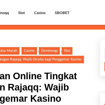
inoqq
Slot
Casino
SBOBET
Pulsa Murah
Casino
,
Dominoqq
,
Slot
dengan Rajaqq: Wajib Dicoba bagi Penggemar Kasino
n Online Tingkat
n Rajaqq: Wajib
ggemar Kasino