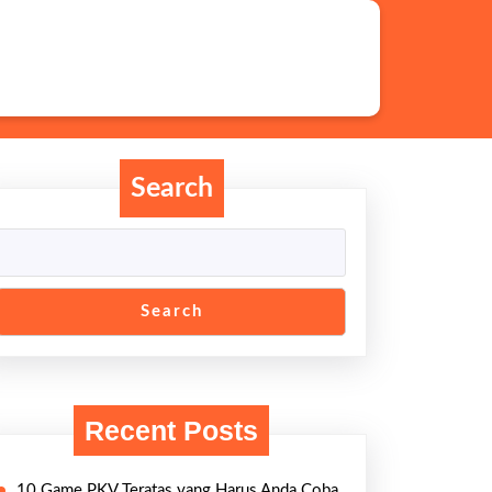
Search
Search
Recent Posts
10 Game PKV Teratas yang Harus Anda Coba