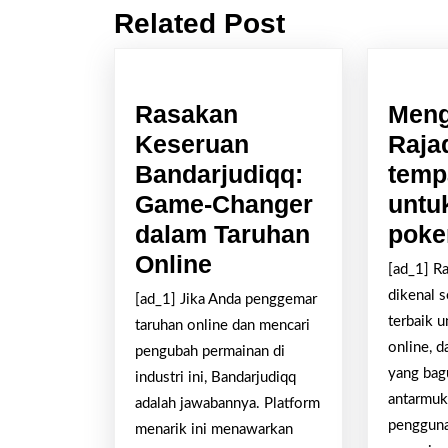
Related Post
Previous
post:
Rasakan
Men
Keseruan
Raja
Bandarjudiqq:
temp
Game-Changer
untu
dalam Taruhan
poke
Rasakan
Online
[ad_1] R
Keseruan
dikenal 
[ad_1] Jika Anda penggemar
Bandarjudiqq:
terbaik 
taruhan online dan mencari
Game-
online, d
pengubah permainan di
yang bag
Changer
industri ini, Bandarjudiqq
antarmuk
adalah jawabannya. Platform
dalam
pengguna
menarik ini menawarkan
Taruhan