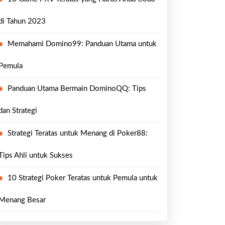
di Tahun 2023
Memahami Domino99: Panduan Utama untuk
Pemula
Panduan Utama Bermain DominoQQ: Tips
dan Strategi
Strategi Teratas untuk Menang di Poker88:
Tips Ahli untuk Sukses
10 Strategi Poker Teratas untuk Pemula untuk
Menang Besar