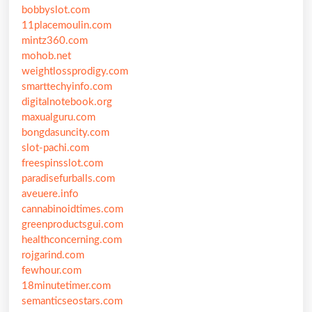
bobbyslot.com
11placemoulin.com
mintz360.com
mohob.net
weightlossprodigy.com
smarttechyinfo.com
digitalnotebook.org
maxualguru.com
bongdasuncity.com
slot-pachi.com
freespinsslot.com
paradisefurballs.com
aveuere.info
cannabinoidtimes.com
greenproductsgui.com
healthconcerning.com
rojgarind.com
fewhour.com
18minutetimer.com
semanticseostars.com