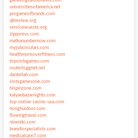
gamblingcasinonews.com
universitiesofamerica.net
progameofbrands.com
qbreview.org
servicewueste.org
zippyrevs.com
matkanumbernow.com
myjobcirculars.com
healthmoreoverfitness.com
topslotxgames.com
routerloggnet.net
dantella6.com
slotsgamesone.com
hispinzone.com
kalyanbazarnights.com
top-online-casino-usa.com
honghuidoor.com
flowingtravel.com
nineniki.com
brandiospecialists.com
medicalcare7.com