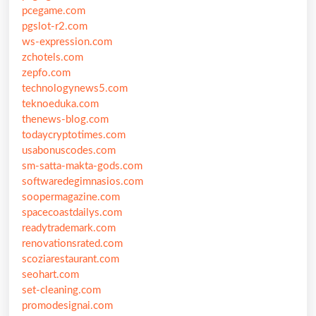
pcegame.com
pgslot-r2.com
ws-expression.com
zchotels.com
zepfo.com
technologynews5.com
teknoeduka.com
thenews-blog.com
todaycryptotimes.com
usabonuscodes.com
sm-satta-makta-gods.com
softwaredegimnasios.com
soopermagazine.com
spacecoastdailys.com
readytrademark.com
renovationsrated.com
scoziarestaurant.com
seohart.com
set-cleaning.com
promodesignai.com