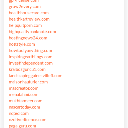
gpl-license.com
grow2every.com
healthhousecare.com
healthkartreview.com
helpquitporn.com
highqualitybanknote.com
hostingnews24.com
hottstyle.com
howtodiyanything.com
inspiringearthlings.com
investindependent.com
kralbozguncu1.com
landscapinggainesvillefl.com
maisonhauturier.com
mascreator.com
menafahmi.com
mukhtarmeer.com
nascartoday.com
nqted.com
nzdriverlicence.com
pagalguru.com