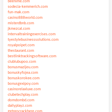
beenime.com
sodecia-kemmerich.com
fun-mak.com
casino888world.com
misterdbnb.com
jkmezcal.com
intervaltrainingexercises.com
tyestylebusinesssolutions.com
royalpoipet.com
thestaurant.com
bestlinktrackingsoftware.com
clublubupoo.com
bonusmazijeu.com
bonuskyfojea.com
bonuskorokee.com
bonusgexipoy.com
casinorelaxluxe.com
clubetechplay.com
domdombd.com
dailyplayz.com
getprocrackhere.com