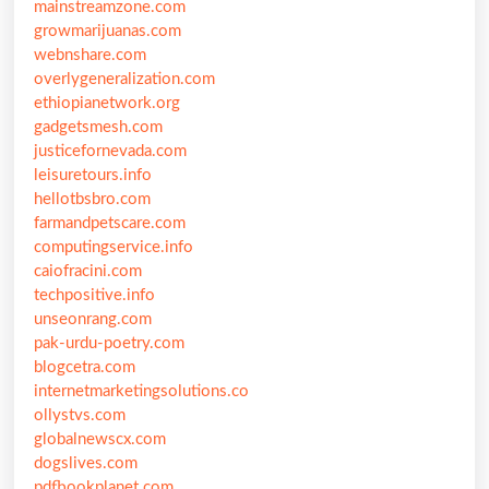
mainstreamzone.com
growmarijuanas.com
webnshare.com
overlygeneralization.com
ethiopianetwork.org
gadgetsmesh.com
justicefornevada.com
leisuretours.info
hellotbsbro.com
farmandpetscare.com
computingservice.info
caiofracini.com
techpositive.info
unseonrang.com
pak-urdu-poetry.com
blogcetra.com
internetmarketingsolutions.co
ollystvs.com
globalnewscx.com
dogslives.com
pdfbookplanet.com