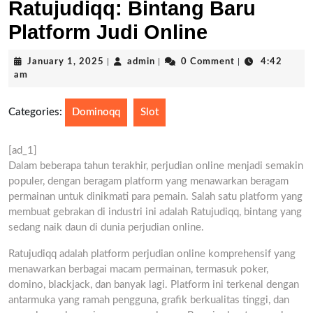
Ratujudiqq: Bintang Baru
Platform Judi Online
January
admin
January 1, 2025
|
admin
|
0 Comment
|
4:42
1,
am
2025
Categories:
Dominoqq
Slot
[ad_1]
Dalam beberapa tahun terakhir, perjudian online menjadi semakin
populer, dengan beragam platform yang menawarkan beragam
permainan untuk dinikmati para pemain. Salah satu platform yang
membuat gebrakan di industri ini adalah Ratujudiqq, bintang yang
sedang naik daun di dunia perjudian online.
Ratujudiqq adalah platform perjudian online komprehensif yang
menawarkan berbagai macam permainan, termasuk poker,
domino, blackjack, dan banyak lagi. Platform ini terkenal dengan
antarmuka yang ramah pengguna, grafik berkualitas tinggi, dan