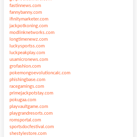
fastinnews.com
fannybanny.com
ifinitymarketer.com
jackpotkoning.com
modlinknetworks.com
longtimenewz.com
luckysportss.com
luckpeakplay.com
usamicronews.com
grofashion.com
pokemongoevolutioncalc.com
phishingbase.com
racegamings.com
primejackpotstay.com
pokugaa.com
playvaultgame.com
playgrandresorts.com
romsportal.com
sportsdocfestival.com
shestylestore.com