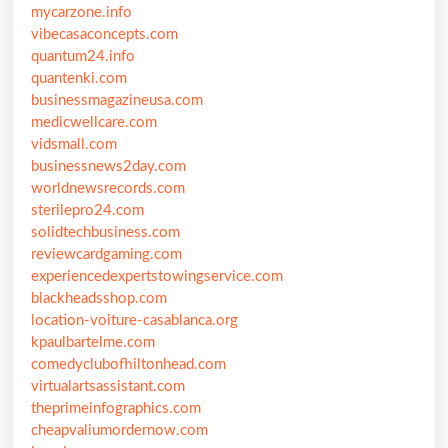
mycarzone.info
vibecasaconcepts.com
quantum24.info
quantenki.com
businessmagazineusa.com
medicwellcare.com
vidsmall.com
businessnews2day.com
worldnewsrecords.com
sterilepro24.com
solidtechbusiness.com
reviewcardgaming.com
experiencedexpertstowingservice.com
blackheadsshop.com
location-voiture-casablanca.org
kpaulbartelme.com
comedyclubofhiltonhead.com
virtualartsassistant.com
theprimeinfographics.com
cheapvaliumordernow.com