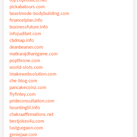
top10products.net
pickabatours.com
beastmode-bodybuilding.com
financelplan.info
businessfuture.info
infojudibet.com
cbdmap.info
deanbeanxn.com
matkarajdhanigame.com
popthrone.com
world-slots.com
imakewebsolution.com
che-blog.com
pancakecoinz.com
flyfinley.com
prideconsultation.com
hountinglil.info
chakraaffirmations.net
bestjokes4u.com
lustgurgaon.com
geniejaar.com