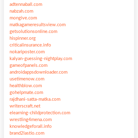
adtennaball.com
nabzah.com
mongive.com
matkagameresultsview.com
getsolutionsonline.com
hispinner.org
criticalinsurance.info
nokariposter.com
kalyan-guessing-nightplay.com
gameofpanels.com
androidappsdownloader.com
usetimenow.com
healthblow.com
gohelpmate.com
rajdhani-satta-matka.com
writerscraft.net
elearning-childprotection.com
wrestling4mena.com
knowledgeforall.info
brand2lastio.com