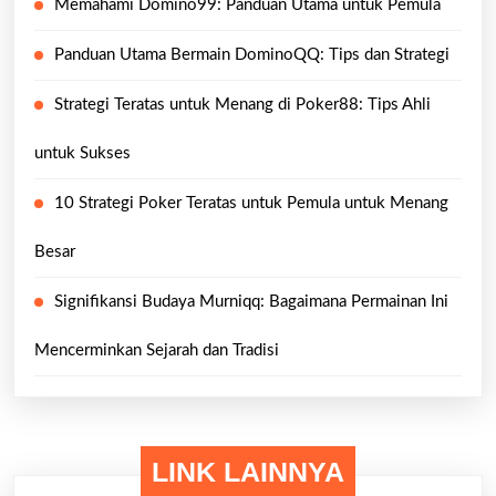
Memahami Domino99: Panduan Utama untuk Pemula
Panduan Utama Bermain DominoQQ: Tips dan Strategi
Strategi Teratas untuk Menang di Poker88: Tips Ahli
untuk Sukses
10 Strategi Poker Teratas untuk Pemula untuk Menang
Besar
Signifikansi Budaya Murniqq: Bagaimana Permainan Ini
Mencerminkan Sejarah dan Tradisi
LINK LAINNYA