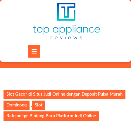
Skip
to
content
Skip
to
content
Open
Button
Slot Gacor di Situs Judi Online dengan Deposit Pulsa Murah
Dominoqq
,
Slot
Ratujudiqq: Bintang Baru Platform Judi Online