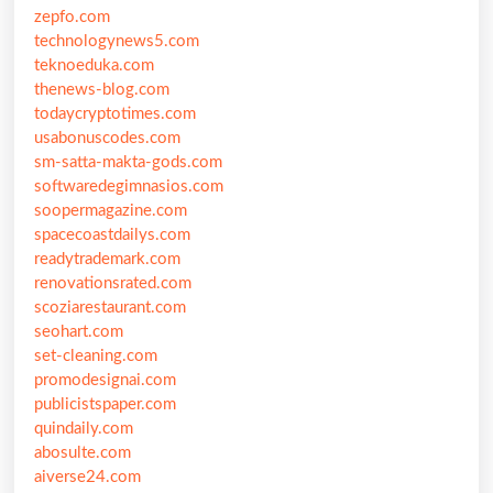
zepfo.com
technologynews5.com
teknoeduka.com
thenews-blog.com
todaycryptotimes.com
usabonuscodes.com
sm-satta-makta-gods.com
softwaredegimnasios.com
soopermagazine.com
spacecoastdailys.com
readytrademark.com
renovationsrated.com
scoziarestaurant.com
seohart.com
set-cleaning.com
promodesignai.com
publicistspaper.com
quindaily.com
abosulte.com
aiverse24.com