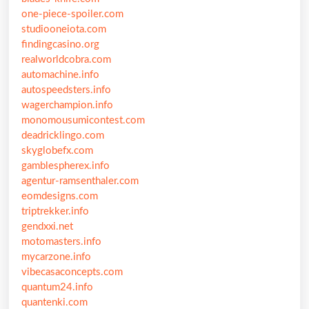
one-piece-spoiler.com
studiooneiota.com
findingcasino.org
realworldcobra.com
automachine.info
autospeedsters.info
wagerchampion.info
monomousumicontest.com
deadricklingo.com
skyglobefx.com
gamblespherex.info
agentur-ramsenthaler.com
eomdesigns.com
triptrekker.info
gendxxi.net
motomasters.info
mycarzone.info
vibecasaconcepts.com
quantum24.info
quantenki.com