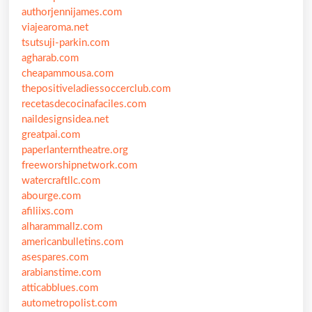
authorjennijames.com
viajearoma.net
tsutsuji-parkin.com
agharab.com
cheapammousa.com
thepositiveladiessoccerclub.com
recetasdecocinafaciles.com
naildesignsidea.net
greatpai.com
paperlanterntheatre.org
freeworshipnetwork.com
watercraftllc.com
abourge.com
afiliixs.com
alharammallz.com
americanbulletins.com
asespares.com
arabianstime.com
atticabblues.com
autometropolist.com