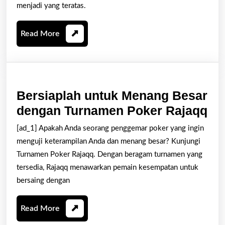
menjadi yang teratas.
Memaksimalkan
Kemenangan
Read
Read More
Anda
More
Bersiaplah untuk Menang Besar
Be
dengan Turnamen Poker Rajaqq
un
[ad_1] Apakah Anda seorang penggemar poker yang ingin
Me
menguji keterampilan Anda dan menang besar? Kunjungi
Be
Turnamen Poker Rajaqq. Dengan beragam turnamen yang
de
tersedia, Rajaqq menawarkan pemain kesempatan untuk
bersaing dengan
Tu
Po
Read
Read More
Ra
More