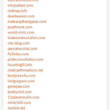
businessfuture.info
infojudibet.com
cbdmap.info
deanbeanxn.com
matkarajdhanigame.com
popthrone.com
world-slots.com
imakewebsolution.com
che-blog.com
pancakecoinz.com
flyfinley.com
prideconsultation.com
hountinglil.info
chakraaffirmations.net
bestjokes4u.com
lustgurgaon.com
geniejaar.com
bobbyslot.com
11placemoulin.com
mintz360.com
mohob.net