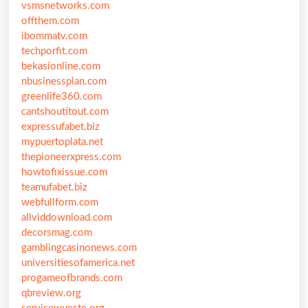
vsmsnetworks.com
offthem.com
ibommatv.com
techporfit.com
bekasionline.com
nbusinessplan.com
greenlife360.com
cantshoutitout.com
expressufabet.biz
mypuertoplata.net
thepioneerxpress.com
howtofixissue.com
teamufabet.biz
webfullform.com
allviddownload.com
decorsmag.com
gamblingcasinonews.com
universitiesofamerica.net
progameofbrands.com
qbreview.org