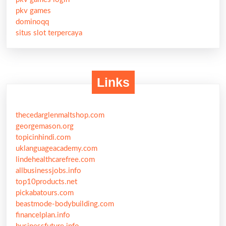
pkv games
dominoqq
situs slot terpercaya
Links
thecedarglenmaltshop.com
georgemason.org
topicinhindi.com
uklanguageacademy.com
lindehealthcarefree.com
allbusinessjobs.info
top10products.net
pickabatours.com
beastmode-bodybuilding.com
financelplan.info