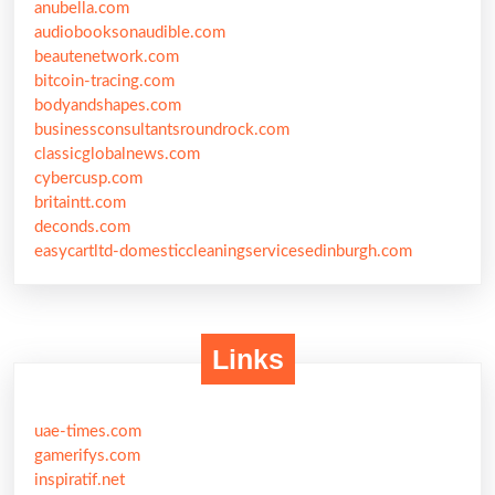
anubella.com
audiobooksonaudible.com
beautenetwork.com
bitcoin-tracing.com
bodyandshapes.com
businessconsultantsroundrock.com
classicglobalnews.com
cybercusp.com
britaintt.com
deconds.com
easycartltd-domesticcleaningservicesedinburgh.com
Links
uae-times.com
gamerifys.com
inspiratif.net