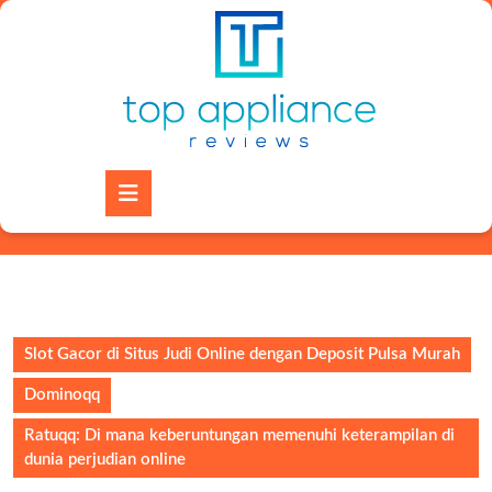
Skip
to
content
Skip
to
content
Open
Button
Slot Gacor di Situs Judi Online dengan Deposit Pulsa Murah
Dominoqq
Ratuqq: Di mana keberuntungan memenuhi keterampilan di
dunia perjudian online