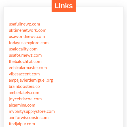
Links
usafullnewz.com
uktimenetwork.com
usaworldnewz.com
todayusaexplore.com
usalocality.com
usafournewz.com
thebalochhal.com
vehicularmaster.com
vibesaccent.com
ampajavierdemiguel.org
brainboosters.co
amberlately.com
joycebriscoe.com
aicarmina.com
mypartysupplystore.com
annforwisconsin.com
findjaipur.com