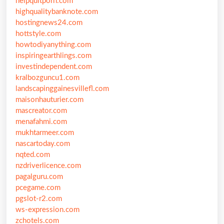
helpquitporn.com
highqualitybanknote.com
hostingnews24.com
hottstyle.com
howtodiyanything.com
inspiringearthlings.com
investindependent.com
kralbozguncu1.com
landscapinggainesvillefl.com
maisonhauturier.com
mascreator.com
menafahmi.com
mukhtarmeer.com
nascartoday.com
nqted.com
nzdriverlicence.com
pagalguru.com
pcegame.com
pgslot-r2.com
ws-expression.com
zchotels.com