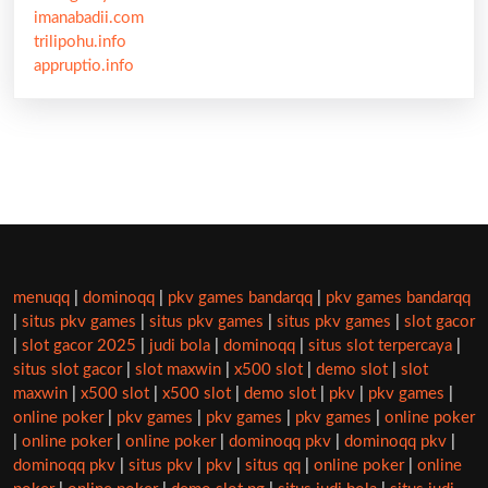
imanabadii.com
trilipohu.info
appruptio.info
menuqq
|
dominoqq
|
pkv games bandarqq
|
pkv games bandarqq
|
situs pkv games
|
situs pkv games
|
situs pkv games
|
slot gacor
|
slot gacor 2025
|
judi bola
|
dominoqq
|
situs slot terpercaya
|
situs slot gacor
|
slot maxwin
|
x500 slot
|
demo slot
|
slot
maxwin
|
x500 slot
|
x500 slot
|
demo slot
|
pkv
|
pkv games
|
online poker
|
pkv games
|
pkv games
|
pkv games
|
online poker
|
online poker
|
online poker
|
dominoqq pkv
|
dominoqq pkv
|
dominoqq pkv
|
situs pkv
|
pkv
|
situs qq
|
online poker
|
online