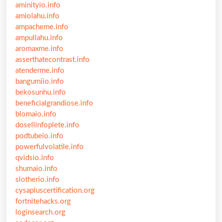
aminityio.info
amiolahu.info
ampacheme.info
ampullahu.info
aromaxme.info
asserthatecontrast.info
atenderme.info
bangumiio.info
bekosunhu.info
beneficialgrandiose.info
blomaio.info
dosellinfoplete.info
podtubeio.info
powerfulvolatile.info
qvidsio.info
shumaio.info
slotherio.info
cysapluscertification.org
fortnitehacks.org
loginsearch.org