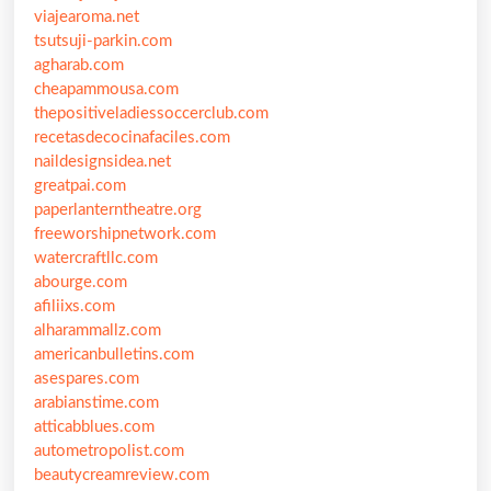
viajearoma.net
tsutsuji-parkin.com
agharab.com
cheapammousa.com
thepositiveladiessoccerclub.com
recetasdecocinafaciles.com
naildesignsidea.net
greatpai.com
paperlanterntheatre.org
freeworshipnetwork.com
watercraftllc.com
abourge.com
afiliixs.com
alharammallz.com
americanbulletins.com
asespares.com
arabianstime.com
atticabblues.com
autometropolist.com
beautycreamreview.com