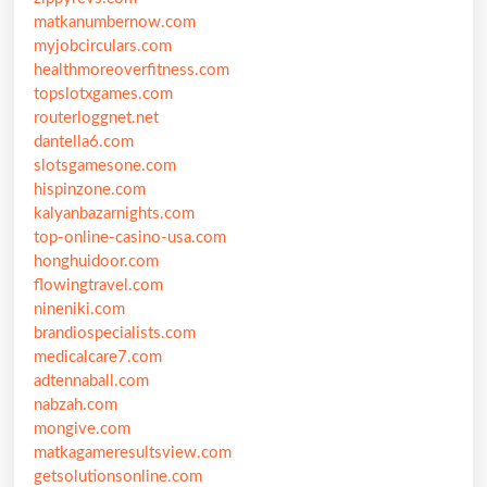
matkanumbernow.com
myjobcirculars.com
healthmoreoverfitness.com
topslotxgames.com
routerloggnet.net
dantella6.com
slotsgamesone.com
hispinzone.com
kalyanbazarnights.com
top-online-casino-usa.com
honghuidoor.com
flowingtravel.com
nineniki.com
brandiospecialists.com
medicalcare7.com
adtennaball.com
nabzah.com
mongive.com
matkagameresultsview.com
getsolutionsonline.com