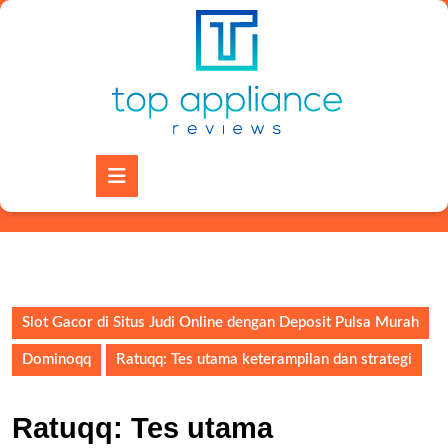
Skip
to
content
Skip
to
content
Open
Button
Slot Gacor di Situs Judi Online dengan Deposit Pulsa Murah
Dominoqq
Ratuqq: Tes utama keterampilan dan strategi
Ratuqq: Tes utama