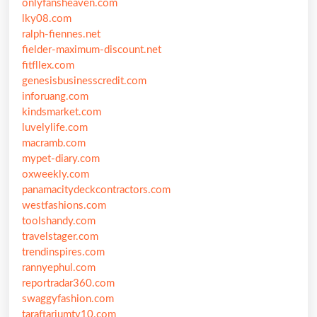
onlyfansheaven.com
lky08.com
ralph-fiennes.net
fielder-maximum-discount.net
fitfllex.com
genesisbusinesscredit.com
inforuang.com
kindsmarket.com
luvelylife.com
macramb.com
mypet-diary.com
oxweekly.com
panamacitydeckcontractors.com
westfashions.com
toolshandy.com
travelstager.com
trendinspires.com
rannyephul.com
reportradar360.com
swaggyfashion.com
taraftariumtv10.com