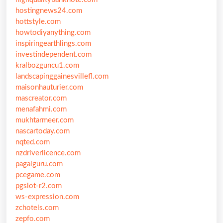
hostingnews24.com
hottstyle.com
howtodiyanything.com
inspiringearthlings.com
investindependent.com
kralbozguncu1.com
landscapinggainesvillefl.com
maisonhauturier.com
mascreator.com
menafahmi.com
mukhtarmeer.com
nascartoday.com
nqted.com
nzdriverlicence.com
pagalguru.com
pcegame.com
pgslot-r2.com
ws-expression.com
zchotels.com
zepfo.com