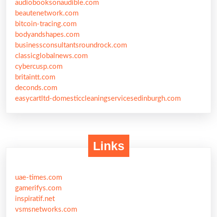
audiobooksonaudible.com
beautenetwork.com
bitcoin-tracing.com
bodyandshapes.com
businessconsultantsroundrock.com
classicglobalnews.com
cybercusp.com
britaintt.com
deconds.com
easycartltd-domesticcleaningservicesedinburgh.com
Links
uae-times.com
gamerifys.com
inspiratif.net
vsmsnetworks.com