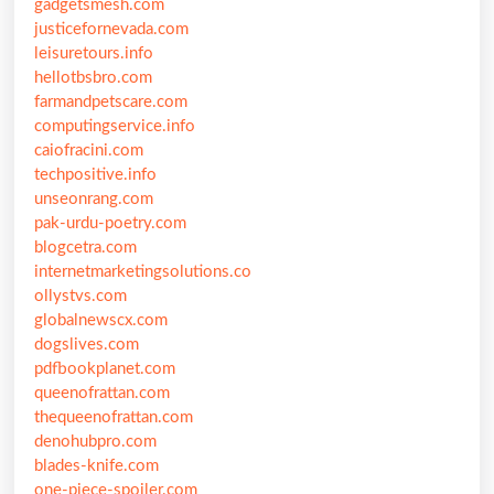
gadgetsmesh.com
justicefornevada.com
leisuretours.info
hellotbsbro.com
farmandpetscare.com
computingservice.info
caiofracini.com
techpositive.info
unseonrang.com
pak-urdu-poetry.com
blogcetra.com
internetmarketingsolutions.co
ollystvs.com
globalnewscx.com
dogslives.com
pdfbookplanet.com
queenofrattan.com
thequeenofrattan.com
denohubpro.com
blades-knife.com
one-piece-spoiler.com