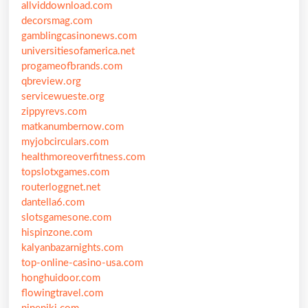
allviddownload.com
decorsmag.com
gamblingcasinonews.com
universitiesofamerica.net
progameofbrands.com
qbreview.org
servicewueste.org
zippyrevs.com
matkanumbernow.com
myjobcirculars.com
healthmoreoverfitness.com
topslotxgames.com
routerloggnet.net
dantella6.com
slotsgamesone.com
hispinzone.com
kalyanbazarnights.com
top-online-casino-usa.com
honghuidoor.com
flowingtravel.com