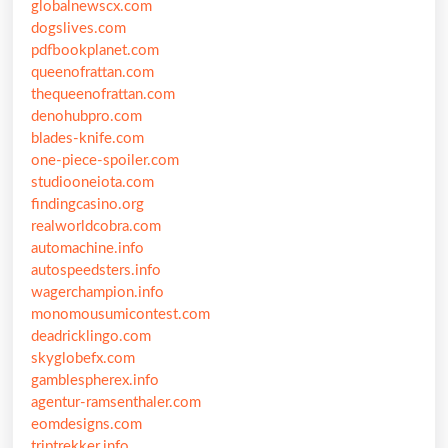
globalnewscx.com
dogslives.com
pdfbookplanet.com
queenofrattan.com
thequeenofrattan.com
denohubpro.com
blades-knife.com
one-piece-spoiler.com
studiooneiota.com
findingcasino.org
realworldcobra.com
automachine.info
autospeedsters.info
wagerchampion.info
monomousumicontest.com
deadricklingo.com
skyglobefx.com
gamblespherex.info
agentur-ramsenthaler.com
eomdesigns.com
triptrekker.info