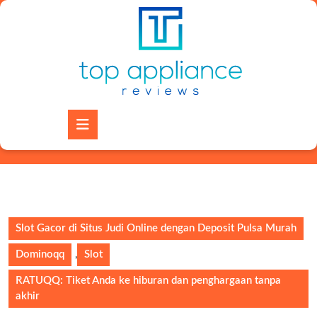
Skip
to
content
Skip
to
content
Open
Button
Slot Gacor di Situs Judi Online dengan Deposit Pulsa Murah
Dominoqq
,
Slot
RATUQQ: Tiket Anda ke hiburan dan penghargaan tanpa
akhir