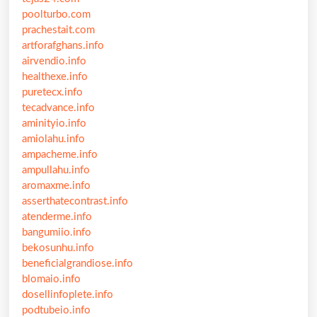
poolturbo.com
prachestait.com
artforafghans.info
airvendio.info
healthexe.info
puretecx.info
tecadvance.info
aminityio.info
amiolahu.info
ampacheme.info
ampullahu.info
aromaxme.info
asserthatecontrast.info
atenderme.info
bangumiio.info
bekosunhu.info
beneficialgrandiose.info
blomaio.info
dosellinfoplete.info
podtubeio.info