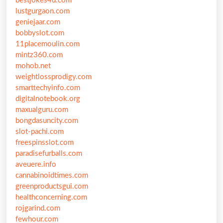
bestjokes4u.com
lustgurgaon.com
geniejaar.com
bobbyslot.com
11placemoulin.com
mintz360.com
mohob.net
weightlossprodigy.com
smarttechyinfo.com
digitalnotebook.org
maxualguru.com
bongdasuncity.com
slot-pachi.com
freespinsslot.com
paradisefurballs.com
aveuere.info
cannabinoidtimes.com
greenproductsgui.com
healthconcerning.com
rojgarind.com
fewhour.com