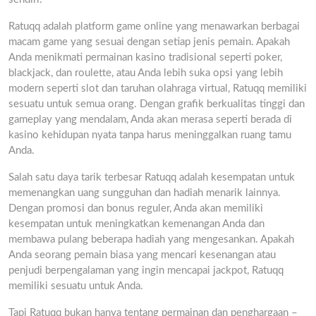
Ratuqq adalah platform game online yang menawarkan berbagai
macam game yang sesuai dengan setiap jenis pemain. Apakah
Anda menikmati permainan kasino tradisional seperti poker,
blackjack, dan roulette, atau Anda lebih suka opsi yang lebih
modern seperti slot dan taruhan olahraga virtual, Ratuqq memiliki
sesuatu untuk semua orang. Dengan grafik berkualitas tinggi dan
gameplay yang mendalam, Anda akan merasa seperti berada di
kasino kehidupan nyata tanpa harus meninggalkan ruang tamu
Anda.
Salah satu daya tarik terbesar Ratuqq adalah kesempatan untuk
memenangkan uang sungguhan dan hadiah menarik lainnya.
Dengan promosi dan bonus reguler, Anda akan memiliki
kesempatan untuk meningkatkan kemenangan Anda dan
membawa pulang beberapa hadiah yang mengesankan. Apakah
Anda seorang pemain biasa yang mencari kesenangan atau
penjudi berpengalaman yang ingin mencapai jackpot, Ratuqq
memiliki sesuatu untuk Anda.
Tapi Ratuqq bukan hanya tentang permainan dan penghargaan –