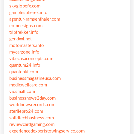
skyglobefx.com
gamblespherex.info
agentur-ramsenthaler.com
eomdesigns.com
triptrekker.info
gendxxi.net
motomasters.info
mycarzone.info
vibecasaconcepts.com
quantum24.info
quantenki.com
businessmagazineusa.com
medicwellcare.com
vidsmall.com
businessnews2day.com
worldnewsrecords.com
sterilepro24.com
solidtechbusiness.com
reviewcardgaming.com
experiencedexpertstowingservice.com