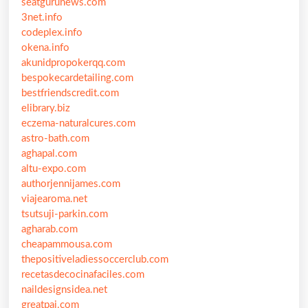
seatgurunews.com
3net.info
codeplex.info
okena.info
akunidpropokerqq.com
bespokecardetailing.com
bestfriendscredit.com
elibrary.biz
eczema-naturalcures.com
astro-bath.com
aghapal.com
altu-expo.com
authorjennijames.com
viajearoma.net
tsutsuji-parkin.com
agharab.com
cheapammousa.com
thepositiveladiessoccerclub.com
recetasdecocinafaciles.com
naildesignsidea.net
greatpai.com