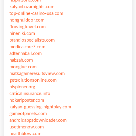
hispinzone.com
kalyanbazarnights.com
top-online-casino-usa.com
honghuidoor.com
flowingtravel.com
nineniki.com
brandiospecialists.com
medicalcare7.com
adtennaball.com
nabzah.com
mongive.com
matkagameresultsview.com
getsolutionsonline.com
hispinner.org
criticalinsurance.info
nokariposter.com
kalyan-guessing-nightplay.com
gameofpanels.com
androidappsdownloader.com
usetimenow.com
healthblow.com