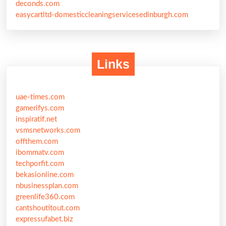
deconds.com
easycartltd-domesticcleaningservicesedinburgh.com
Links
uae-times.com
gamerifys.com
inspiratif.net
vsmsnetworks.com
offthem.com
ibommatv.com
techporfit.com
bekasionline.com
nbusinessplan.com
greenlife360.com
cantshoutitout.com
expressufabet.biz