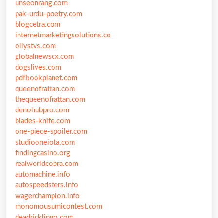
unseonrang.com
pak-urdu-poetry.com
blogcetra.com
internetmarketingsolutions.co
ollystvs.com
globalnewscx.com
dogslives.com
pdfbookplanet.com
queenofrattan.com
thequeenofrattan.com
denohubpro.com
blades-knife.com
one-piece-spoiler.com
studiooneiota.com
findingcasino.org
realworldcobra.com
automachine.info
autospeedsters.info
wagerchampion.info
monomousumicontest.com
deadricklingo.com