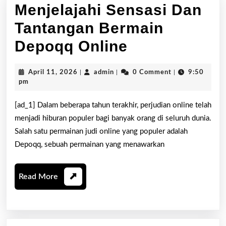
Menjelajahi Sensasi Dan
Tantangan Bermain
Menjelajahi
Depoqq Online
Sensasi
April
admin
April 11, 2026
|
admin
|
0 Comment
|
9:50
Dan
11,
pm
2026
Tantangan
[ad_1] Dalam beberapa tahun terakhir, perjudian online telah
Bermain
menjadi hiburan populer bagi banyak orang di seluruh dunia.
Salah satu permainan judi online yang populer adalah
Depoqq
Depoqq, sebuah permainan yang menawarkan
Online
Read
Read More
More