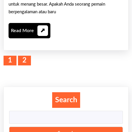
untuk menang besar. Apakah Anda seorang pemain
utama:
berpengalaman atau baru
Strategi
dan
Read
Read More
More
Strategi
Posts
1
2
pagination
Search