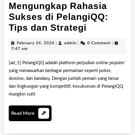
Mengungkap Rahasia
Sukses di PelangiQQ:
Mengungk
Tips dan Strategi
Rahasia
February
admin
February 26, 2026
|
admin
|
0 Comment
|
Sukses
26,
7:47 am
2026
di
[ad_1] PelangiQQ adalah platform perjudian online populer
PelangiQQ
yang menawarkan berbagai permainan seperti poker,
domino, dan bandarq. Dengan jumlah pemain yang besar
Tips
dan lingkungan yang kompetitif, kesuksesan di PelangiQQ
dan
mungkin sulit
Strategi
Read
Read More
More