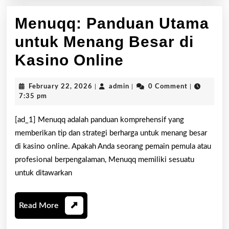
Menuqq: Panduan Utama
untuk Menang Besar di
Menuqq:
Kasino Online
Panduan
February
admin
February 22, 2026
|
admin
|
0 Comment
|
Utama
22,
7:35 pm
2026
untuk
[ad_1] Menuqq adalah panduan komprehensif yang
Menang
memberikan tip dan strategi berharga untuk menang besar
di kasino online. Apakah Anda seorang pemain pemula atau
Besar
profesional berpengalaman, Menuqq memiliki sesuatu
di
untuk ditawarkan
Kasino
Online
Read
Read More
More