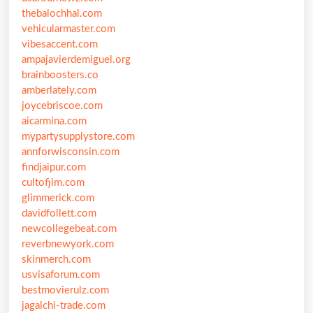
thebalochhal.com
vehicularmaster.com
vibesaccent.com
ampajavierdemiguel.org
brainboosters.co
amberlately.com
joycebriscoe.com
aicarmina.com
mypartysupplystore.com
annforwisconsin.com
findjaipur.com
cultofjim.com
glimmerick.com
davidfollett.com
newcollegebeat.com
reverbnewyork.com
skinmerch.com
usvisaforum.com
bestmovierulz.com
jagalchi-trade.com