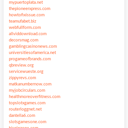
mypuertoplata.net
thepioneerxpress.com
howtofixissue.com
teamufabet.biz
webfullform.com
allviddownload.com
decorsmag.com
gamblingcasinonews.com
universitiesofamerica.net
progameofbrands.com
qbreview.org
servicewueste.org
zippyrevs.com
matkanumbernow.com
myjobcirculars.com
healthmoreoverfitness.com
topslotxgames.com
routerloggnet.net
dantella6.com
slotsgamesone.com