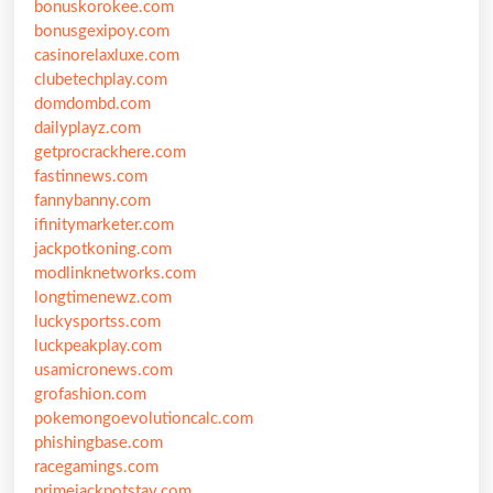
bonuskorokee.com
bonusgexipoy.com
casinorelaxluxe.com
clubetechplay.com
domdombd.com
dailyplayz.com
getprocrackhere.com
fastinnews.com
fannybanny.com
ifinitymarketer.com
jackpotkoning.com
modlinknetworks.com
longtimenewz.com
luckysportss.com
luckpeakplay.com
usamicronews.com
grofashion.com
pokemongoevolutioncalc.com
phishingbase.com
racegamings.com
primejackpotstay.com