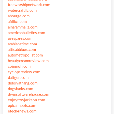
freeworshipnetwork.com
watercraftllc.com
abourge.com
afiliixs.com
alharammallz.com
americanbulletins.com
asespares.com
arabianstime.com
atticabblues.com
autometropolist.com
beautycreamreview.com
coinmoh.com
cyclopsreview.com
dattgen.com
didoivatnang.com
dogsbarks.com
dwmsoftwarehouse.com
enjoytroyjackson.com
epicaimbots.com
etech4news.com