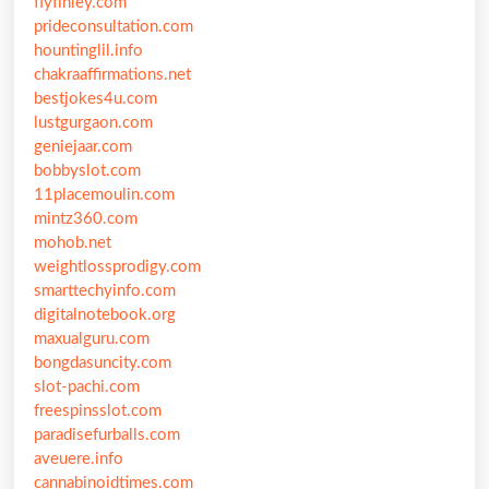
flyfinley.com
prideconsultation.com
hountinglil.info
chakraaffirmations.net
bestjokes4u.com
lustgurgaon.com
geniejaar.com
bobbyslot.com
11placemoulin.com
mintz360.com
mohob.net
weightlossprodigy.com
smarttechyinfo.com
digitalnotebook.org
maxualguru.com
bongdasuncity.com
slot-pachi.com
freespinsslot.com
paradisefurballs.com
aveuere.info
cannabinoidtimes.com