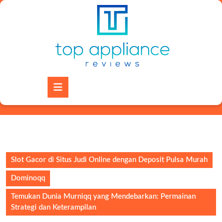
Skip
to
content
Skip
to
content
Open
Button
Slot Gacor di Situs Judi Online dengan Deposit Pulsa Murah
Dominoqq
Temukan Dunia Murniqq yang Mendebarkan: Permainan
Strategi dan Keterampilan