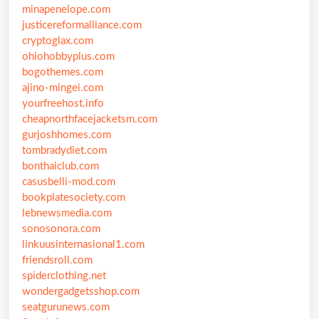
minapenelope.com
justicereformalliance.com
cryptoglax.com
ohiohobbyplus.com
bogothemes.com
ajino-mingei.com
yourfreehost.info
cheapnorthfacejacketsm.com
gurjoshhomes.com
tombradydiet.com
bonthaiclub.com
casusbelli-mod.com
bookplatesociety.com
lebnewsmedia.com
sonosonora.com
linkuusinternasional1.com
friendsroll.com
spiderclothing.net
wondergadgetsshop.com
seatgurunews.com