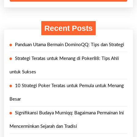
Recent Posts
Panduan Utama Bermain DominoQQ: Tips dan Strategi
Strategi Teratas untuk Menang di Poker88: Tips Ahli
untuk Sukses
10 Strategi Poker Teratas untuk Pemula untuk Menang
Besar
Signifikansi Budaya Murniqq: Bagaimana Permainan Ini
Mencerminkan Sejarah dan Tradisi