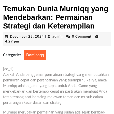
Temukan Dunia Murniqq yang
Mendebarkan: Permainan
Strategi dan Keterampilan
December
admin
December 28, 2024
|
admin
|
0 Comment
|
28,
4:27 pm
2024
Categories:
Dominoqq
[ad_1]
Apakah Anda penggemar permainan strategi yang membutuhkan
pemikiran cepat dan perencanaan yang terampil? Jika iya, maka
Murniqq adalah game yang tepat untuk Anda. Game yang
mendebarkan dan bertempo cepat ini pasti akan membuat Anda
tetap tenang saat bersaing melawan teman dan musuh dalam
pertarungan kecerdasan dan strategi.
Murniqq merupakan permainan yang sudah ada sejak berabad-