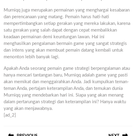
Murniqq juga merupakan permainan yang menghargai kesabaran
dan perencanaan yang matang. Pemain harus hati-hati
mempertimbangkan setiap gerakan yang mereka lakukan, karena
satu gerakan yang salah dapat dengan cepat membalikkan
keadaan permainan demi keuntungan lawan. Hal ini
menghasilkan pengalaman bermain game yang sangat strategis
dan intens yang akan membuat pemain datang kembali untuk
menonton lebih banyak lagi.
Apakah Anda seorang pemain game strategi berpengalaman atau
hanya mencari tantangan baru, Murniqq adalah game yang pasti
akan memikat dan menggairahkan Anda. Jadi kumpulkan teman-
teman Anda, pertajam keterampilan Anda, dan temukan dunia
Murniqq yang mendebarkan hari ini. Siapa yang akan menang
dalam pertarungan strategi dan keterampilan ini? Hanya waktu
yang akan menjawabnya.
[ad_2]
Post