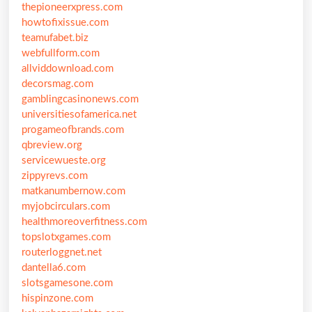
thepioneerxpress.com
howtofixissue.com
teamufabet.biz
webfullform.com
allviddownload.com
decorsmag.com
gamblingcasinonews.com
universitiesofamerica.net
progameofbrands.com
qbreview.org
servicewueste.org
zippyrevs.com
matkanumbernow.com
myjobcirculars.com
healthmoreoverfitness.com
topslotxgames.com
routerloggnet.net
dantella6.com
slotsgamesone.com
hispinzone.com