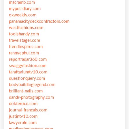
macramb.com
mypet-diary.com
oxweekly.com
panamacitydeckcontractors.com
westfashions.com
toolshandy.com
travelstager.com
trendinspires.com
rannyephul.com
reportradar360.com
swaggyfashion.com
taraftariumtv10.com
questionquery.com
bodybuildinglegend.com
brilliant-nails.com
dandr-photography.com
dokteroce.com
journal-francais.com
justintv10.com
lawyerule.com