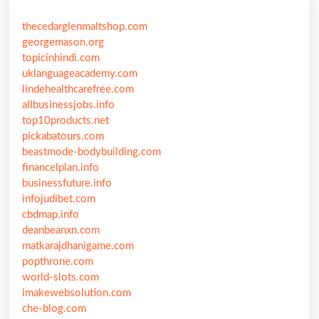
thecedarglenmaltshop.com
georgemason.org
topicinhindi.com
uklanguageacademy.com
lindehealthcarefree.com
allbusinessjobs.info
top10products.net
pickabatours.com
beastmode-bodybuilding.com
financelplan.info
businessfuture.info
infojudibet.com
cbdmap.info
deanbeanxn.com
matkarajdhanigame.com
popthrone.com
world-slots.com
imakewebsolution.com
che-blog.com