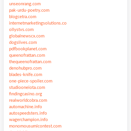
unseonrang.com
pak-urdu-poetry.com
blogcetra.com
internetmarketingsolutions.co
ollystvs.com
globalnewscx.com
dogslives.com
pdfbookplanet.com
queenofrattan.com
thequeenofrattan.com
denohubpro.com
blades-knife.com
one-piece-spoiler.com
studiooneiota.com
findingcasino.org
realworldcobra.com
automachine.info
autospeedsters.info
wagerchampion.info
monomousumicontest.com