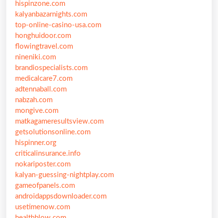
hispinzone.com
kalyanbazarnights.com
top-online-casino-usa.com
honghuidoor.com
flowingtravel.com
nineniki.com
brandiospecialists.com
medicalcare7.com
adtennaball.com
nabzah.com
mongive.com
matkagameresultsview.com
getsolutionsonline.com
hispinner.org
criticalinsurance.info
nokariposter.com
kalyan-guessing-nightplay.com
gameofpanels.com
androidappsdownloader.com
usetimenow.com
healthblow.com