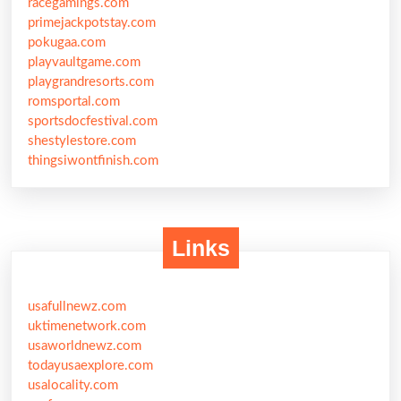
racegamings.com
primejackpotstay.com
pokugaa.com
playvaultgame.com
playgrandresorts.com
romsportal.com
sportsdocfestival.com
shestylestore.com
thingsiwontfinish.com
Links
usafullnewz.com
uktimenetwork.com
usaworldnewz.com
todayusaexplore.com
usalocality.com