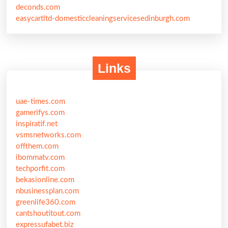
deconds.com
easycartltd-domesticcleaningservicesedinburgh.com
Links
uae-times.com
gamerifys.com
inspiratif.net
vsmsnetworks.com
offthem.com
ibommatv.com
techporfit.com
bekasionline.com
nbusinessplan.com
greenlife360.com
cantshoutitout.com
expressufabet.biz