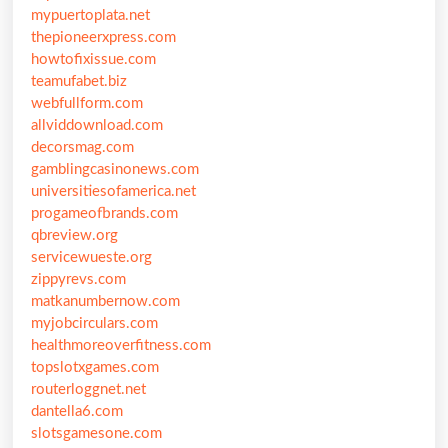
mypuertoplata.net
thepioneerxpress.com
howtofixissue.com
teamufabet.biz
webfullform.com
allviddownload.com
decorsmag.com
gamblingcasinonews.com
universitiesofamerica.net
progameofbrands.com
qbreview.org
servicewueste.org
zippyrevs.com
matkanumbernow.com
myjobcirculars.com
healthmoreoverfitness.com
topslotxgames.com
routerloggnet.net
dantella6.com
slotsgamesone.com