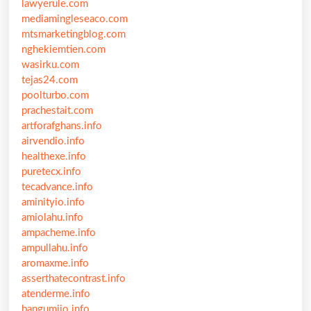
lawyerule.com
mediamingleseaco.com
mtsmarketingblog.com
nghekiemtien.com
wasirku.com
tejas24.com
poolturbo.com
prachestait.com
artforafghans.info
airvendio.info
healthexe.info
puretecx.info
tecadvance.info
aminityio.info
amiolahu.info
ampacheme.info
ampullahu.info
aromaxme.info
asserthatecontrast.info
atenderme.info
bangumiio.info