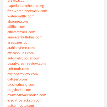
greatpai.com
paperlanterntheatre.org
freeworshipnetwork.com
watercraftllc.com
abourge.com
afiliixs.com
alharammallz.com
americanbulletins.com
asespares.com
arabianstime.com
atticabblues.com
autometropolist.com
beautycreamreview.com
coinmoh.com
cyclopsreview.com
dattgen.com
didoivatnang.com
dogsbarks.com
dwmsoftwarehouse.com
enjoytroyjackson.com
epicaimbots.com