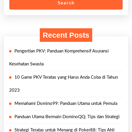
Search
Recent Posts
Pengertian PKV: Panduan Komprehensif Asuransi
Kesehatan Swasta
10 Game PKV Teratas yang Harus Anda Coba di Tahun
2023
Memahami Domino99: Panduan Utama untuk Pemula
Panduan Utama Bermain DominoQQ: Tips dan Strategi
Strategi Teratas untuk Menang di Poker88: Tips Ahli