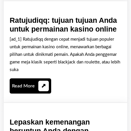
Game
Online
Ratujudiqq: tujuan tujuan Anda
Ratu
untuk permainan kasino online
tuju
[ad_1] Ratujudiqq dengan cepat menjadi tujuan populer
tuju
untuk permainan kasino online, menawarkan berbagai
And
pilihan untuk dinikmati pemain. Apakah Anda penggemar
unt
game meja klasik seperti blackjack dan roulette, atau lebih
suka
per
kas
Read
Read More
onli
More
Lepaskan kemenangan
beruntun Anda dengan