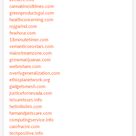
cannabinoidtimes.com
greenproductsgui.com
healthconcerning.com
rojgarind.com
fewhour.com
18minutetimer.com
semanticseostars.com
mainstreamzone.com
growmarijuanas.com
webnshare.com
overlygeneralization.com
ethiopianetwork.org
gadgetsmesh.com
justicefornevada.com
leisuretours.info
hellotbsbro.com
farmandpetscare.com
computingservice.info
caiofracini.com
techpositive.info