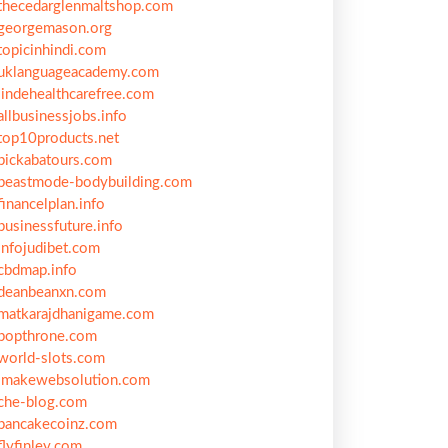
thecedarglenmaltshop.com
georgemason.org
topicinhindi.com
uklanguageacademy.com
lindehealthcarefree.com
allbusinessjobs.info
top10products.net
pickabatours.com
beastmode-bodybuilding.com
financelplan.info
businessfuture.info
infojudibet.com
cbdmap.info
deanbeanxn.com
matkarajdhanigame.com
popthrone.com
world-slots.com
imakewebsolution.com
che-blog.com
pancakecoinz.com
flyfinley.com