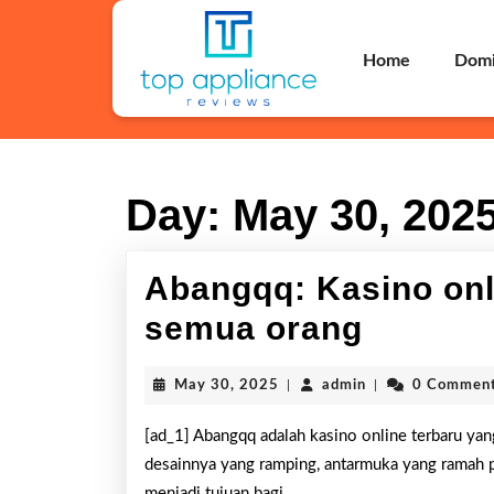
Skip
to
content
Home
Dom
Skip
to
content
Day:
May 30, 202
Abangqq: Kasino onl
Abangq
semua orang
Kasino
May
admin
May 30, 2025
|
admin
|
0 Commen
online
30,
2025
[ad_1] Abangqq adalah kasino online terbaru ya
yang
desainnya yang ramping, antarmuka yang ramah p
dibicar
menjadi tujuan bagi