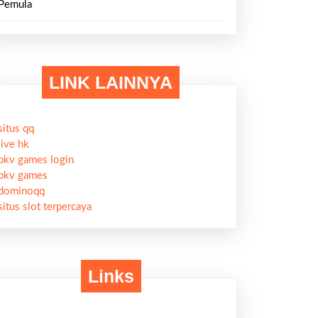
Pemula
LINK LAINNYA
situs qq
live hk
pkv games login
pkv games
dominoqq
situs slot terpercaya
Links