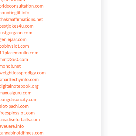
prideconsultation.com
hountinglil.info
chakraaffirmations.net
bestjokes4u.com
lustgurgaon.com
geniejaar.com
bobbyslot.com
11placemoulin.com
mintz360.com
mohob.net
weightlossprodigy.com
smarttechyinfo.com
digitalnotebook.org
maxualguru.com
bongdasuncity.com
slot-pachi.com
freespinsslot.com
paradisefurballs.com
aveuere.info
cannabinoidtimes.com