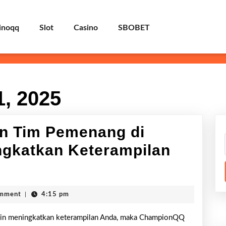
inoqq
Slot
Casino
SBOBET
, 2025
n Tim Pemenang di
gkatkan Keterampilan
Bergabunglah
dengan
mment
|
4:15 pm
Tim
ngin meningkatkan keterampilan Anda, maka ChampionQQ
Pemenang