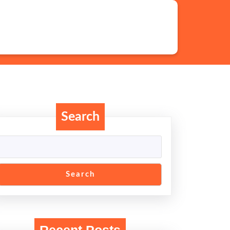
Search
Search
Recent Posts