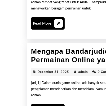
adalah tempat yang tepat untuk Anda. Champion
menawarkan beragam permainan untuk
Read
Read More
More
Mengapa Bandarjudiq
Permainan Online y
December
admin
December 31, 2025
|
admin
|
0 Co
31,
2025
[ad_1] Dalam dunia game online, ada banyak seka
pengalaman mendebarkan dan mendalam. Namun sa
adalah