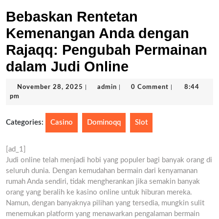
Bebaskan Rentetan
Kemenangan Anda dengan
Rajaqq: Pengubah Permainan
dalam Judi Online
November
admin
November 28, 2025
|
admin
|
0 Comment
|
8:44
28,
pm
2025
Categories:
Casino
Dominoqq
Slot
[ad_1]
Judi online telah menjadi hobi yang populer bagi banyak orang di
seluruh dunia. Dengan kemudahan bermain dari kenyamanan
rumah Anda sendiri, tidak mengherankan jika semakin banyak
orang yang beralih ke kasino online untuk hiburan mereka.
Namun, dengan banyaknya pilihan yang tersedia, mungkin sulit
menemukan platform yang menawarkan pengalaman bermain