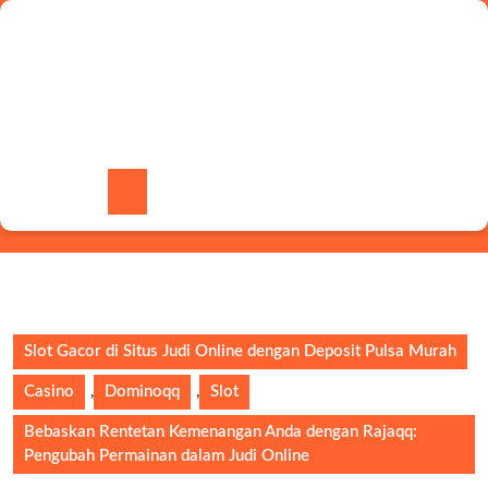
Skip
to
content
Skip
to
content
Open
Button
Slot Gacor di Situs Judi Online dengan Deposit Pulsa Murah
Casino
,
Dominoqq
,
Slot
Bebaskan Rentetan Kemenangan Anda dengan Rajaqq:
Pengubah Permainan dalam Judi Online