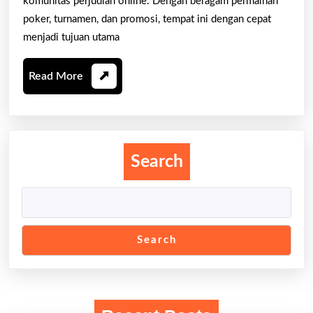
Para
komunitas perjudian online. Dengan beragam permainan
Penggemar
poker, turnamen, dan promosi, tempat ini dengan cepat
menjadi tujuan utama
Poker
Read
Read More
More
Search
Search