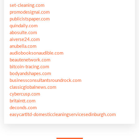
set-cleaning.com
promodesignai.com
publicistspaper.com
quindaily.com
abosulte.com
aiverse24.com
anubella.com
audiobooksonaudible.com
beautenetwork.com
bitcoin-tracing.com
bodyandshapes.com
businessconsultantsroundrock.com
classicglobalnews.com
cybercusp.com
britaintt.com
deconds.com
easycartltd-domesticcleaningservicesedinburgh.com