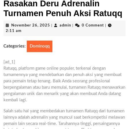
Rasakan Deru Adrenalin
Turnamen Penuh Aksi Ratuqq
November
admin
November 26, 2025
|
admin
|
0 Comment
|
26,
2:11 am
2025
Categories:
Dominoqq
[ad_1]
Ratuqq, platform game online populer, terkenal dengan
turnamennya yang mendebarkan dan penuh aksi yang membuat
para pemain tetap tenang. Baik Anda seorang profesional
berpengalaman atau baru memulai, turnamen Ratuqq menawarkan
pengalaman unik dan menarik yang akan membuat Anda datang
kembali lagi.
Salah satu hal yang membedakan turnamen Ratuqq dari turnamen
lainnya adalah adrenalin yang muncul saat berkompetisi melawan
pemain lain secara real-time. Taruhannya tinggi, persaingannya