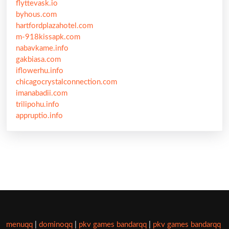
flyttevask.io
byhous.com
hartfordplazahotel.com
m-918kissapk.com
nabavkame.info
gakbiasa.com
iflowerhu.info
chicagocrystalconnection.com
imanabadii.com
trilipohu.info
appruptio.info
menuqq
|
dominoqq
|
pkv games bandarqq
|
pkv games bandarqq