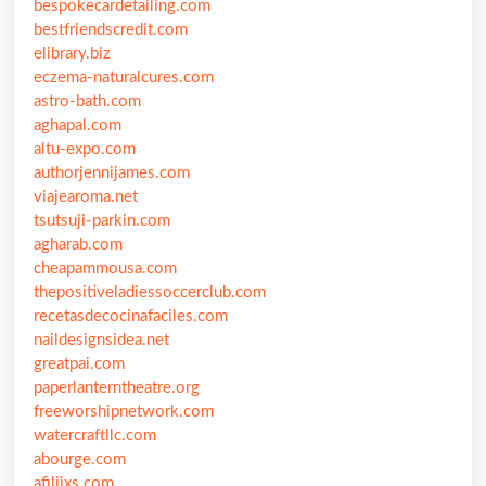
bespokecardetailing.com
bestfriendscredit.com
elibrary.biz
eczema-naturalcures.com
astro-bath.com
aghapal.com
altu-expo.com
authorjennijames.com
viajearoma.net
tsutsuji-parkin.com
agharab.com
cheapammousa.com
thepositiveladiessoccerclub.com
recetasdecocinafaciles.com
naildesignsidea.net
greatpai.com
paperlanterntheatre.org
freeworshipnetwork.com
watercraftllc.com
abourge.com
afiliixs.com