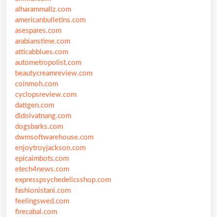
alharammallz.com
americanbulletins.com
asespares.com
arabianstime.com
atticabblues.com
autometropolist.com
beautycreamreview.com
coinmoh.com
cyclopsreview.com
dattgen.com
didoivatnang.com
dogsbarks.com
dwmsoftwarehouse.com
enjoytroyjackson.com
epicaimbots.com
etech4news.com
expresspsychedelicsshop.com
fashionistani.com
feelingswed.com
firecabal.com