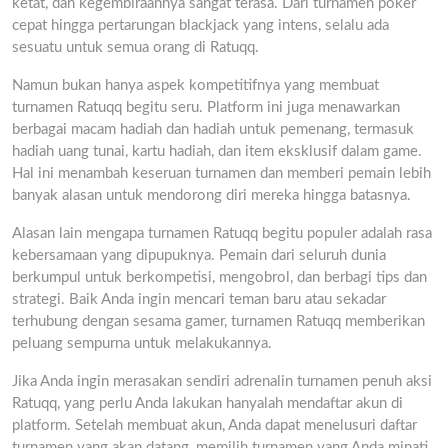
ketat, dan kegembiraannya sangat terasa. Dari turnamen poker
cepat hingga pertarungan blackjack yang intens, selalu ada
sesuatu untuk semua orang di Ratuqq.
Namun bukan hanya aspek kompetitifnya yang membuat
turnamen Ratuqq begitu seru. Platform ini juga menawarkan
berbagai macam hadiah dan hadiah untuk pemenang, termasuk
hadiah uang tunai, kartu hadiah, dan item eksklusif dalam game.
Hal ini menambah keseruan turnamen dan memberi pemain lebih
banyak alasan untuk mendorong diri mereka hingga batasnya.
Alasan lain mengapa turnamen Ratuqq begitu populer adalah rasa
kebersamaan yang dipupuknya. Pemain dari seluruh dunia
berkumpul untuk berkompetisi, mengobrol, dan berbagi tips dan
strategi. Baik Anda ingin mencari teman baru atau sekadar
terhubung dengan sesama gamer, turnamen Ratuqq memberikan
peluang sempurna untuk melakukannya.
Jika Anda ingin merasakan sendiri adrenalin turnamen penuh aksi
Ratuqq, yang perlu Anda lakukan hanyalah mendaftar akun di
platform. Setelah membuat akun, Anda dapat menelusuri daftar
turnamen yang akan datang, memilih turnamen yang Anda minati,