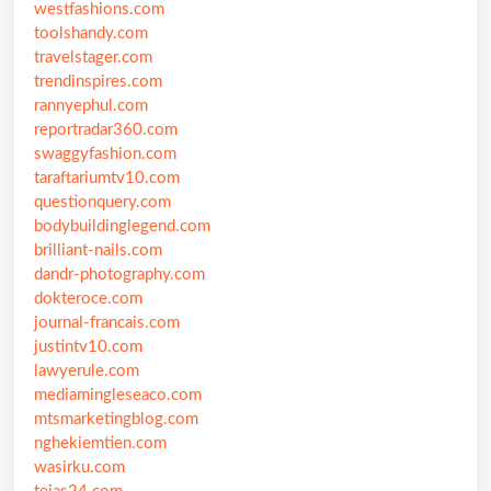
westfashions.com
toolshandy.com
travelstager.com
trendinspires.com
rannyephul.com
reportradar360.com
swaggyfashion.com
taraftariumtv10.com
questionquery.com
bodybuildinglegend.com
brilliant-nails.com
dandr-photography.com
dokteroce.com
journal-francais.com
justintv10.com
lawyerule.com
mediamingleseaco.com
mtsmarketingblog.com
nghekiemtien.com
wasirku.com