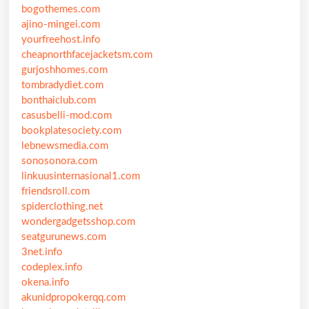
bogothemes.com
ajino-mingei.com
yourfreehost.info
cheapnorthfacejacketsm.com
gurjoshhomes.com
tombradydiet.com
bonthaiclub.com
casusbelli-mod.com
bookplatesociety.com
lebnewsmedia.com
sonosonora.com
linkuusinternasional1.com
friendsroll.com
spiderclothing.net
wondergadgetsshop.com
seatgurunews.com
3net.info
codeplex.info
okena.info
akunidpropokerqq.com