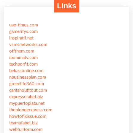
Links
uae-times.com
gamerifys.com
inspiratif.net
vsmsnetworks.com
offthem.com
ibommatv.com
techporfit.com
bekasionline.com
nbusinessplan.com
greenlife360.com
cantshoutitout.com
expressufabet.biz
mypuertoplata.net
thepioneerxpress.com
howtofixissue.com
teamufabet.biz
webfullform.com