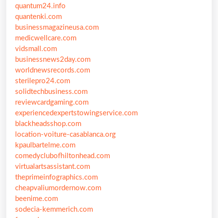
quantum24.info
quantenki.com
businessmagazineusa.com
medicwellcare.com
vidsmall.com
businessnews2day.com
worldnewsrecords.com
sterilepro24.com
solidtechbusiness.com
reviewcardgaming.com
experiencedexpertstowingservice.com
blackheadsshop.com
location-voiture-casablanca.org
kpaulbartelme.com
comedyclubofhiltonhead.com
virtualartsassistant.com
theprimeinfographics.com
cheapvaliumordernow.com
beenime.com
sodecia-kemmerich.com