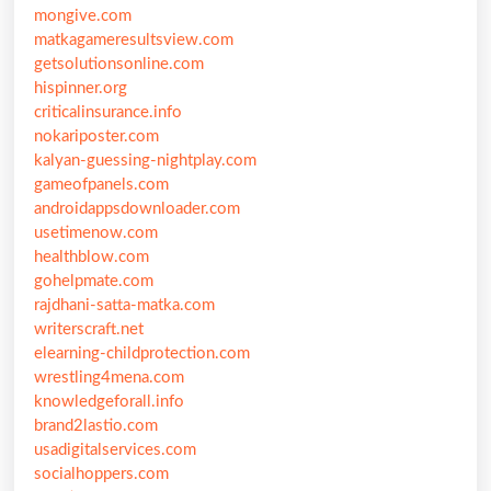
mongive.com
matkagameresultsview.com
getsolutionsonline.com
hispinner.org
criticalinsurance.info
nokariposter.com
kalyan-guessing-nightplay.com
gameofpanels.com
androidappsdownloader.com
usetimenow.com
healthblow.com
gohelpmate.com
rajdhani-satta-matka.com
writerscraft.net
elearning-childprotection.com
wrestling4mena.com
knowledgeforall.info
brand2lastio.com
usadigitalservices.com
socialhoppers.com