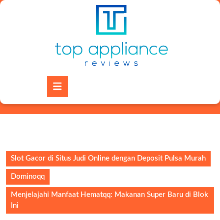
Skip
to
content
Skip
to
content
Open
Button
Slot Gacor di Situs Judi Online dengan Deposit Pulsa Murah
Dominoqq
Menjelajahi Manfaat Hematqq: Makanan Super Baru di Blok
Ini