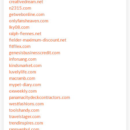
creativedream.net
n2315.com
getwebonline.com
onlyfansheaven.com
lky08.com
ralph-fiennes.net
fielder-maximum-discount.net
fitfllex.com
genesisbusinesscredit.com
inforuang.com
kindsmarket.com
luvelylife.com
macramb.com
mypet-diary.com
oxweekly.com
panamacitydeckcontractors.com
westfashions.com
toolshandy.com
travelstager.com
trendinspires.com
rannyephul.com