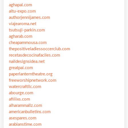
aghapal.com
altu-expo.com
authorjennijames.com
viajearoma.net
tsutsuji-parkin.com
agharab.com
cheapammousa.com
thepositiveladiessoccerclub.com
recetasdecocinafaciles.com
naildesignsidea.net
greatpai.com
paperlanterntheatre.org
freeworshipnetwork.com
watercraftllc.com
abourge.com
afiliixs.com
alharammallz.com
americanbulletins.com
asespares.com
arabianstime.com