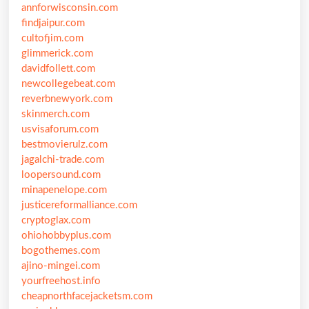
annforwisconsin.com
findjaipur.com
cultofjim.com
glimmerick.com
davidfollett.com
newcollegebeat.com
reverbnewyork.com
skinmerch.com
usvisaforum.com
bestmovierulz.com
jagalchi-trade.com
loopersound.com
minapenelope.com
justicereformalliance.com
cryptoglax.com
ohiohobbyplus.com
bogothemes.com
ajino-mingei.com
yourfreehost.info
cheapnorthfacejacketsm.com