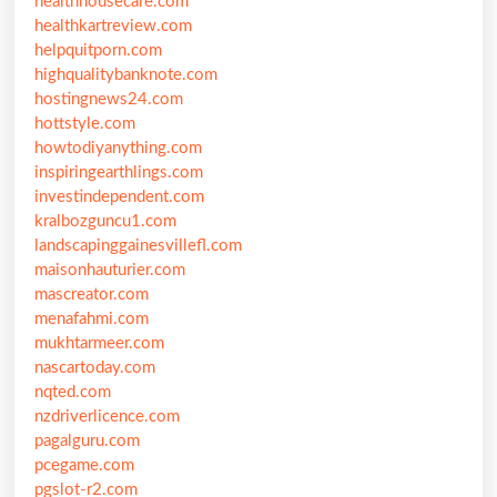
healthhousecare.com
healthkartreview.com
helpquitporn.com
highqualitybanknote.com
hostingnews24.com
hottstyle.com
howtodiyanything.com
inspiringearthlings.com
investindependent.com
kralbozguncu1.com
landscapinggainesvillefl.com
maisonhauturier.com
mascreator.com
menafahmi.com
mukhtarmeer.com
nascartoday.com
nqted.com
nzdriverlicence.com
pagalguru.com
pcegame.com
pgslot-r2.com