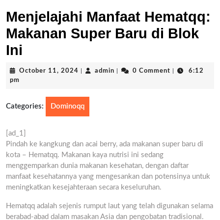
Menjelajahi Manfaat Hematqq:
Makanan Super Baru di Blok
Ini
October
admin
October 11, 2024
|
admin
|
0 Comment
|
6:12
11,
pm
2024
Categories:
Dominoqq
[ad_1]
Pindah ke kangkung dan acai berry, ada makanan super baru di
kota – Hematqq. Makanan kaya nutrisi ini sedang
menggemparkan dunia makanan kesehatan, dengan daftar
manfaat kesehatannya yang mengesankan dan potensinya untuk
meningkatkan kesejahteraan secara keseluruhan.
Hematqq adalah sejenis rumput laut yang telah digunakan selama
berabad-abad dalam masakan Asia dan pengobatan tradisional.