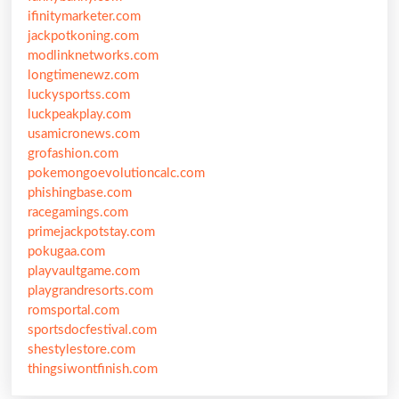
ifinitymarketer.com
jackpotkoning.com
modlinknetworks.com
longtimenewz.com
luckysportss.com
luckpeakplay.com
usamicronews.com
grofashion.com
pokemongoevolutioncalc.com
phishingbase.com
racegamings.com
primejackpotstay.com
pokugaa.com
playvaultgame.com
playgrandresorts.com
romsportal.com
sportsdocfestival.com
shestylestore.com
thingsiwontfinish.com