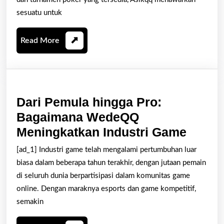
untuk
sesuatu untuk
Permainan
Poker
Read
Read More
Online
More
yang
Seru
Dari Pemula hingga Pro:
Bagaimana WedeQQ
Dari
Meningkatkan Industri Game
Pemul
[ad_1] Industri game telah mengalami pertumbuhan luar
hingg
biasa dalam beberapa tahun terakhir, dengan jutaan pemain
Pro:
di seluruh dunia berpartisipasi dalam komunitas game
Bagai
online. Dengan maraknya esports dan game kompetitif,
semakin
Wede
Menin