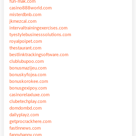
fun-mak.com
casino888world.com
misterdbnb.com
jkmezcal.com
intervaltrainingexercises.com
tyestylebusinesssolutions.com
royalpoipet.com
thestaurant.com
bestlinktrackingsoftware.com
clublubupoo.com
bonusmazijeu.com
bonuskyfojea.com
bonuskorokee.com
bonusgexipoy.com
casinorelaxluxe.com
clubetechplay.com
domdombd.com
dailyplayz.com
getprocrackhere.com
fastinnews.com
fannybanny.com