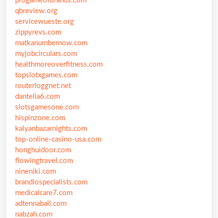
progameofbrands.com
qbreview.org
servicewueste.org
zippyrevs.com
matkanumbernow.com
myjobcirculars.com
healthmoreoverfitness.com
topslotxgames.com
routerloggnet.net
dantella6.com
slotsgamesone.com
hispinzone.com
kalyanbazarnights.com
top-online-casino-usa.com
honghuidoor.com
flowingtravel.com
nineniki.com
brandiospecialists.com
medicalcare7.com
adtennaball.com
nabzah.com