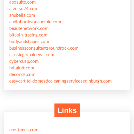
abosulte.com
aiverse24.com
anubella.com
audiobooksonaudible.com
beautenetwork.com
bitcoin-tracing.com
bodyandshapes.com
businessconsultantsroundrock.com
classicglobalnews.com
cybercusp.com
britaintt.com
deconds.com
easycartltd-domesticcleaningservicesedinburgh.com
Links
uae-times.com