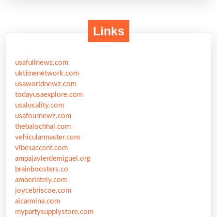
Links
usafullnewz.com
uktimenetwork.com
usaworldnewz.com
todayusaexplore.com
usalocality.com
usafournewz.com
thebalochhal.com
vehicularmaster.com
vibesaccent.com
ampajavierdemiguel.org
brainboosters.co
amberlately.com
joycebriscoe.com
aicarmina.com
mypartysupplystore.com