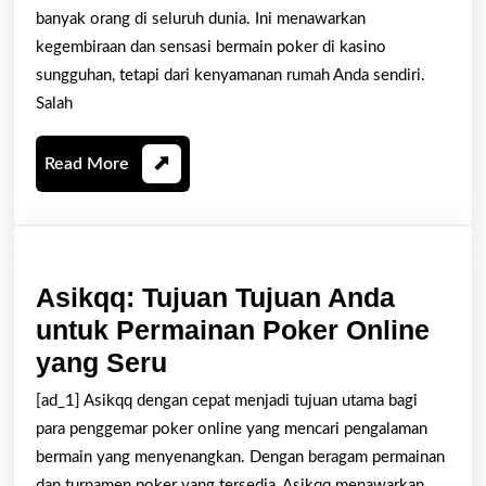
Poker
banyak orang di seluruh dunia. Ini menawarkan
Online
kegembiraan dan sensasi bermain poker di kasino
dengan
sungguhan, tetapi dari kenyamanan rumah Anda sendiri.
Salah
Menuqq
Read
Read More
More
Asikqq: Tujuan Tujuan Anda
untuk Permainan Poker Online
Asikqq:
yang Seru
Tujuan
[ad_1] Asikqq dengan cepat menjadi tujuan utama bagi
Tujuan
para penggemar poker online yang mencari pengalaman
Anda
bermain yang menyenangkan. Dengan beragam permainan
dan turnamen poker yang tersedia, Asikqq menawarkan