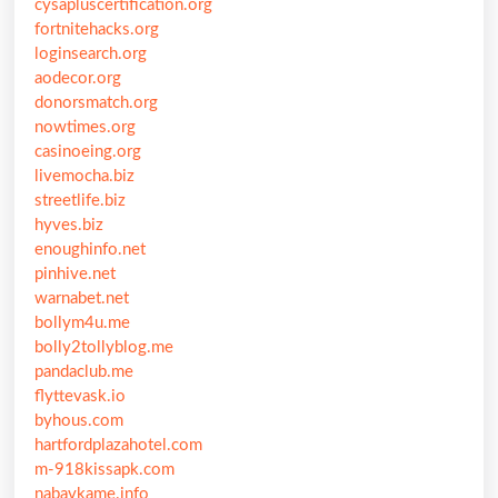
cysapluscertification.org
fortnitehacks.org
loginsearch.org
aodecor.org
donorsmatch.org
nowtimes.org
casinoeing.org
livemocha.biz
streetlife.biz
hyves.biz
enoughinfo.net
pinhive.net
warnabet.net
bollym4u.me
bolly2tollyblog.me
pandaclub.me
flyttevask.io
byhous.com
hartfordplazahotel.com
m-918kissapk.com
nabavkame.info