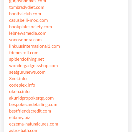
gurjoshhomes.com
tombradydiet.com
bonthaiclub.com
casusbelli-mod.com
bookplatesociety.com
lebnewsmedia.com
sonosonora.com
linkuusinternasional1.com
friendsroll.com
spiderclothing.net
wondergadgetsshop.com
seatgurunews.com
3net.info
codeplex.info
okena.info
akunidpropokerqq.com
bespokecardetailing.com
bestfriendscredit.com
elibrary.biz
eczema-naturalcures.com
astro-bath.com