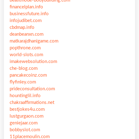
beastmode-bodybuilding.com
financelplan.info
businessfuture.info
infojudibet.com
cbdmap.info
deanbeanxn.com
matkarajdhanigame.com
popthrone.com
world-slots.com
imakewebsolution.com
che-blog.com
pancakecoinz.com
flyfinley.com
prideconsultation.com
hountinglil.info
chakraaffirmations.net
bestjokes4u.com
lustgurgaon.com
geniejaar.com
bobbyslot.com
11placemoulin.com