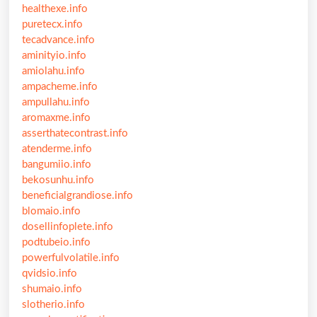
healthexe.info
puretecx.info
tecadvance.info
aminityio.info
amiolahu.info
ampacheme.info
ampullahu.info
aromaxme.info
asserthatecontrast.info
atenderme.info
bangumiio.info
bekosunhu.info
beneficialgrandiose.info
blomaio.info
dosellinfoplete.info
podtubeio.info
powerfulvolatile.info
qvidsio.info
shumaio.info
slotherio.info