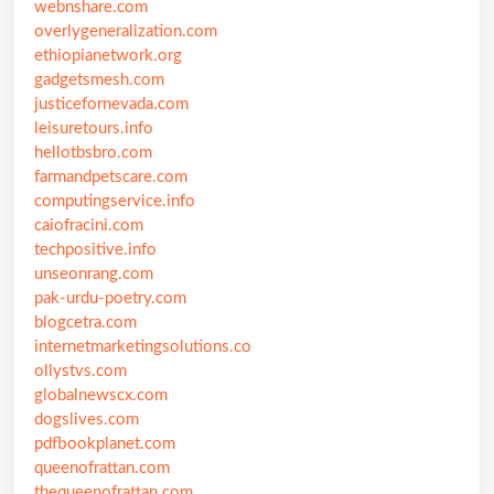
webnshare.com
overlygeneralization.com
ethiopianetwork.org
gadgetsmesh.com
justicefornevada.com
leisuretours.info
hellotbsbro.com
farmandpetscare.com
computingservice.info
caiofracini.com
techpositive.info
unseonrang.com
pak-urdu-poetry.com
blogcetra.com
internetmarketingsolutions.co
ollystvs.com
globalnewscx.com
dogslives.com
pdfbookplanet.com
queenofrattan.com
thequeenofrattan.com