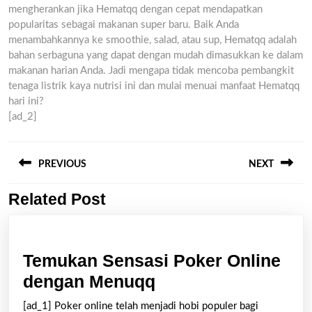
mengherankan jika Hematqq dengan cepat mendapatkan
popularitas sebagai makanan super baru. Baik Anda
menambahkannya ke smoothie, salad, atau sup, Hematqq adalah
bahan serbaguna yang dapat dengan mudah dimasukkan ke dalam
makanan harian Anda. Jadi mengapa tidak mencoba pembangkit
tenaga listrik kaya nutrisi ini dan mulai menuai manfaat Hematqq
hari ini?
[ad_2]
Post
navigation
PREVIOUS
NEXT
Related Post
Previous
Next
post:
post:
Temukan Sensasi Poker Online
Temukan
dengan Menuqq
Sensasi
[ad_1] Poker online telah menjadi hobi populer bagi