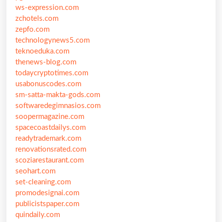
ws-expression.com
zchotels.com
zepfo.com
technologynews5.com
teknoeduka.com
thenews-blog.com
todaycryptotimes.com
usabonuscodes.com
sm-satta-makta-gods.com
softwaredegimnasios.com
soopermagazine.com
spacecoastdailys.com
readytrademark.com
renovationsrated.com
scoziarestaurant.com
seohart.com
set-cleaning.com
promodesignai.com
publicistspaper.com
quindaily.com