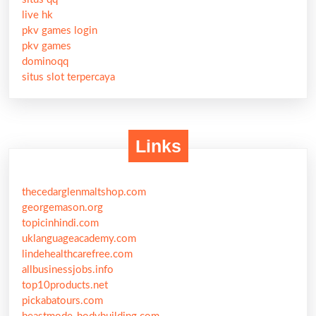
live hk
pkv games login
pkv games
dominoqq
situs slot terpercaya
Links
thecedarglenmaltshop.com
georgemason.org
topicinhindi.com
uklanguageacademy.com
lindehealthcarefree.com
allbusinessjobs.info
top10products.net
pickabatours.com