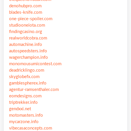
denohubpro.com
blades-knife.com
one-piece-spoiler.com
studiooneiota.com
findingcasino.org
realworldcobra.com
automachine.info
autospeedsters.info
wagerchampion.info
monomousumicontest.com
deadricklingo.com
skyglobefx.com
gamblespherex.info
agentur-ramsenthaler.com
eomdesigns.com
triptrekker.info
gendxxi.net
motomasters.info
mycarzone.info
vibecasaconcepts.com