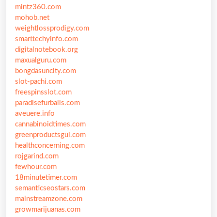
mintz360.com
mohob.net
weightlossprodigy.com
smarttechyinfo.com
digitalnotebook.org
maxualguru.com
bongdasuncity.com
slot-pachi.com
freespinsslot.com
paradisefurballs.com
aveuere.info
cannabinoidtimes.com
greenproductsgui.com
healthconcerning.com
rojgarind.com
fewhour.com
18minutetimer.com
semanticseostars.com
mainstreamzone.com
growmarijuanas.com