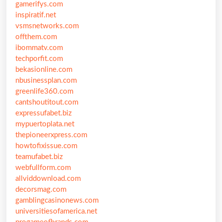
gamerifys.com
inspiratif.net
vsmsnetworks.com
offthem.com
ibommatv.com
techporfit.com
bekasionline.com
nbusinessplan.com
greenlife360.com
cantshoutitout.com
expressufabet.biz
mypuertoplata.net
thepioneerxpress.com
howtofixissue.com
teamufabet.biz
webfullform.com
allviddownload.com
decorsmag.com
gamblingcasinonews.com
universitiesofamerica.net